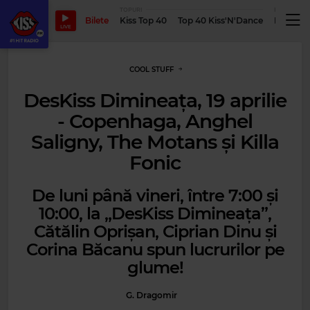
TOPURI
PODCASTUR
Bilete
Kiss Top 40
Top 40 Kiss'N'Dance
Podcastu
LIVE
COOL STUFF
DesKiss Dimineața, 19 aprilie
- Copenhaga, Anghel
Saligny, The Motans și Killa
Fonic
De luni până vineri, între 7:00 și
10:00, la „DesKiss Dimineața”,
Cătălin Oprișan, Ciprian Dinu și
Corina Băcanu spun lucrurilor pe
glume!
G. Dragomir