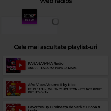
Web radios
Cele mai ascultate playlist-uri
PANANARAMA Radio
ANDRE
–
LASA-MA PAPA LA MARE
Rock 80s & 90s
Afro Vibes Volume II by Nico
WHITESNAKE
–
STILL OF THE NIGHT
FELIX JAEHN, WHITNEY HOUSTON
–
IT'S NOT RIGHT
BUT IT'S OKAY
Favorites By Dimineața de Vară cu Boba &
Lucia