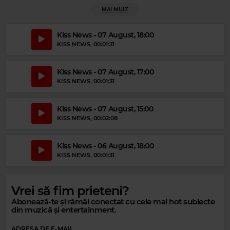
MAI MULT
Kiss News - 07 August, 18:00
Magic Gold
KISS NEWS
, 00:01:31
SAM COOKE
–
A CHANGE IS GONNA COME
Kiss News - 07 August, 17:00
KISS NEWS
, 00:01:31
Kiss News - 07 August, 15:00
KISS NEWS
, 00:02:08
Kiss News - 06 August, 18:00
KISS NEWS
, 00:01:31
Vrei să fim prieteni?
Abonează-te și rămâi conectat cu cele mai hot subiecte
din muzică și entertainment.
Magic Party Mix
ADRESA DE E-MAIL