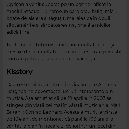
Oprișan a venit supărat pe un banner afișat la
meciul Steaua - Dinamo, în care erau huliți micii,
poate de aia era și răgușit, mai ales că în două
săptămâni e și sărbătoarea națională a micilor,
adică 1 Mai.
Tot la începutul emisiunii s-au ascultat și citit și
mesaje de la ascultători, în care aceștia au povestit
cum au petrecut această mini vacanță.
Kisstory
Dacă este miercuri, atunci e ziua în care Andreea
Berghea ne povestește lucruri interesante din
muzică. Așa am aflat că pe 19 aprilie în 2003 se
stingea din viață cel mai în vârstă muzician al Marii
Britanii: Conrad Leonard. Acesta a murit la vârsta
de 104 ani, de menționat că până la 103 ani el a
cântat la pian în fiecare zi de joi într-un local din