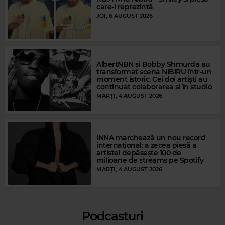
care-l reprezintă
JOI, 6 AUGUST 2026
AlbertNBN și Bobby Shmurda au
transformat scena NIBIRU într-un
moment istoric. Cei doi artiști au
Magic FM
continuat colaborarea și în studio
THE SHORTS
–
COMMENT CA VA
MARȚI, 4 AUGUST 2026
INNA marchează un nou record
internațional: a zecea piesă a
artistei depășește 100 de
milioane de streams pe Spotify
MARȚI, 4 AUGUST 2026
Podcasturi