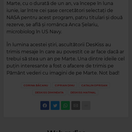
Marte, cu o durată de un an, va începe în luna
iunie, iar între cei șase cercetători selectaţi de
NASA pentru acest program, patru titulari și două
rezerve, se află şi românca Anca Șelariu,
microbiolog în US Navy.
În lumina acestei știri, ascultătorii DesKiss au
trimis mesaje în care au povestit ce ar face dacă ar
trebui să stea un an pe Marte. Una dintre ideile cel
puțin interesante a fost o afacere de trimis pe
Pământ vederi cu imagini de pe Marte. Not bad!
CORINA BĂCANU
CIPRIAN DINU
CATALIN OPRISAN
DESKISS DIMINEATA
DESKISS MATINAL