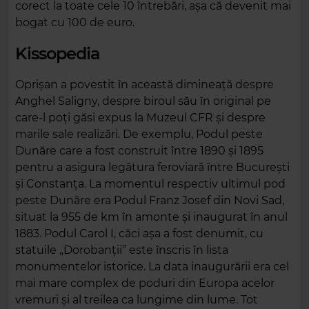
corect la toate cele 10 întrebări, așa că devenit mai
bogat cu 100 de euro.
Kissopedia
Oprișan a povestit în această dimineață despre
Anghel Saligny, despre biroul său în original pe
care-l poți găsi expus la Muzeul CFR și despre
marile sale realizări. De exemplu, Podul peste
Dunăre care a fost construit între 1890 și 1895
pentru a asigura legătura feroviară între București
și Constanța. La momentul respectiv ultimul pod
peste Dunăre era Podul Franz Josef din Novi Sad,
situat la 955 de km în amonte și inaugurat în anul
1883. Podul Carol I, căci așa a fost denumit, cu
statuile „Dorobanții” este înscris în lista
monumentelor istorice. La data inaugurării era cel
mai mare complex de poduri din Europa acelor
vremuri și al treilea ca lungime din lume. Tot