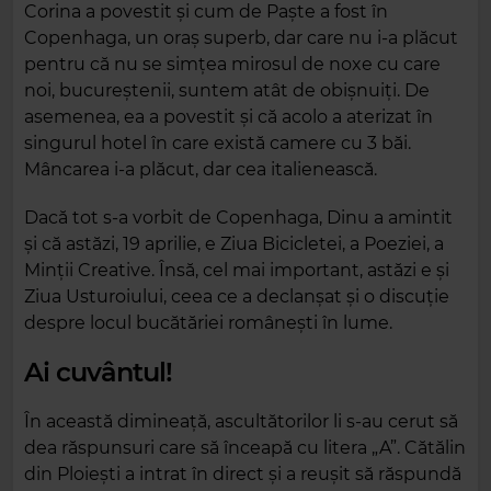
Corina a povestit și cum de Paște a fost în
Copenhaga, un oraș superb, dar care nu i-a plăcut
pentru că nu se simțea mirosul de noxe cu care
noi, bucureștenii, suntem atât de obișnuiți. De
asemenea, ea a povestit și că acolo a aterizat în
singurul hotel în care există camere cu 3 băi.
Mâncarea i-a plăcut, dar cea italienească.
Dacă tot s-a vorbit de Copenhaga, Dinu a amintit
și că astăzi, 19 aprilie, e Ziua Bicicletei, a Poeziei, a
Minții Creative. Însă, cel mai important, astăzi e și
Ziua Usturoiului, ceea ce a declanșat și o discuție
despre locul bucătăriei românești în lume.
Ai cuvântul!
În această dimineață, ascultătorilor li s-au cerut să
dea răspunsuri care să înceapă cu litera „A”. Cătălin
din Ploiești a intrat în direct și a reușit să răspundă