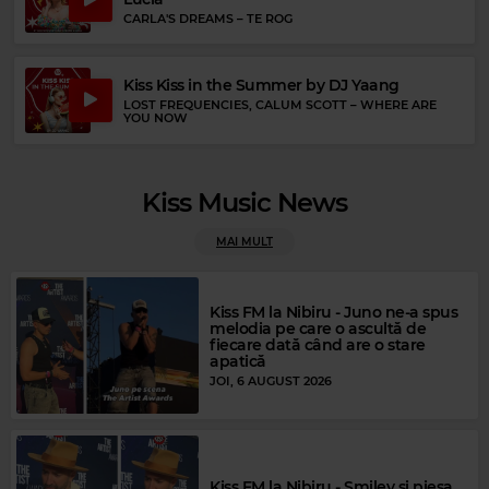
CARLA'S DREAMS
–
TE ROG
Kiss Kiss in the Summer by DJ Yaang
LOST FREQUENCIES, CALUM SCOTT
–
WHERE ARE
YOU NOW
Kiss Music News
MAI MULT
Kiss FM la Nibiru - Juno ne-a spus
melodia pe care o ascultă de
Rock Blues
fiecare dată când are o stare
B B KING & ERIC CLAPTON
–
RIDING WITH THE KING
apatică
JOI, 6 AUGUST 2026
Kiss FM la Nibiru - Smiley și piesa