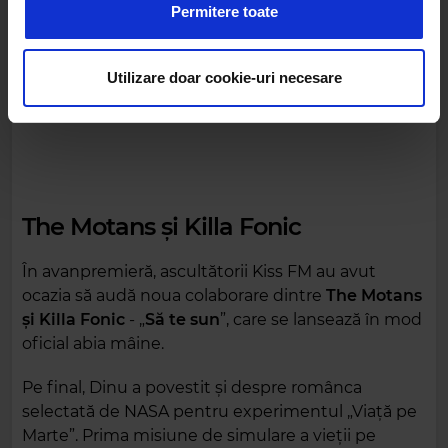
a analiza traficul. De asemenea, le oferim partenerilor de
Permitere toate
rețele sociale, de publicitate și de analize informații cu
privire la modul în care folosiți site-ul nostru. Aceștia le
pot combina cu alte informații oferite de dvs. sau culese
Utilizare doar cookie-uri necesare
în urma folosirii serviciilor lor.
The Motans și Killa Fonic
În avanpremieră, ascultătorii Kiss FM au avut
ocazia să audă noua colaborare dintre
The Motans
și Killa Fonic
- „
Să te sun
”, care se lansează în mod
oficial abia mâine.
Pe final, Dinu a povestit și despre românca
selectată de NASA pentru experimentul „Viață pe
Marte”. Prima misiune de simulare a vieţii pe