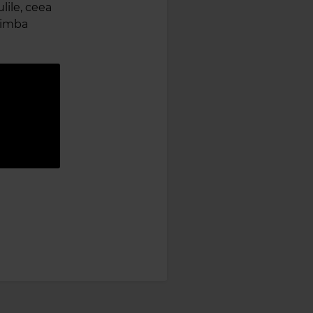
lile, ceea
himba