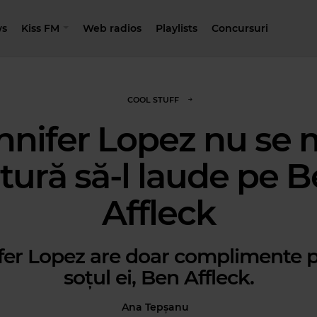
s
Kiss FM
Web radios
Playlists
Concursuri
COOL STUFF
nnifer Lopez nu se 
tură să-l laude pe 
Affleck
fer Lopez are doar complimente 
soțul ei, Ben Affleck.
Ana Tepșanu