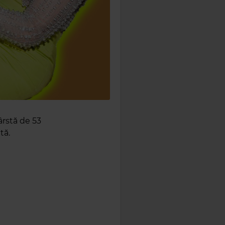
ârstă de 53
ată.