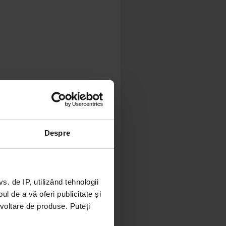
Despre
 de IP, utilizând tehnologii
l de a vă oferi publicitate și
ezvoltare de produse. Puteți
iii mei,
 cu fosta