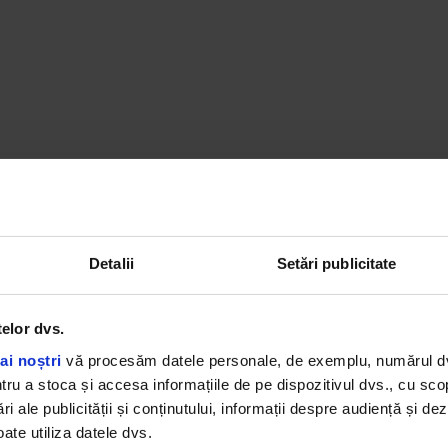
Detalii
Setări publicitate
telor dvs.
ai noștri
vă procesăm datele personale, de exemplu, numărul dvs.
u a stoca și accesa informațiile de pe dispozitivul dvs., cu scopu
ri ale publicității și conținutului, informații despre audiență și d
este un tată absolut minunat. Este un exemplu pentru cop
ate utiliza datele dvs.
, dar și pentru cei trei minunați copii pe care-i are deja