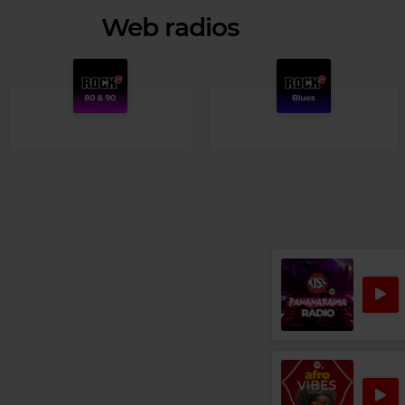
Web radios
Rock 80s & 90s
Rock Blues
THE CRANBERRIES
–
ZOMBIE
OTIS RUSH
–
SO MANY ROADS