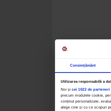
Consimțământ
Utilizarea responsabilă a da
Noi și
cei 1022 de parteneri 
precum modulele cookie, pentr
conținut personalizate, evaluă
„Ei bine, 
alege cine și cu ce scopuri po
Max și Emme