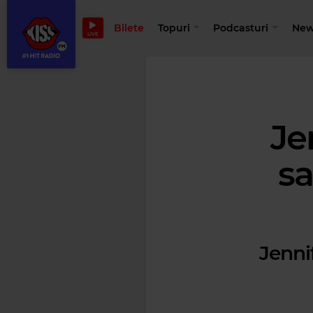
Bilete
Topuri
Podcasturi
New
LIVE
Je
sa
Jenni