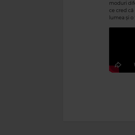
moduri dife
ce cred că
lumea și o