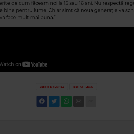
rite de cum făceam noi la 15 sau 16 ani. Nu respectă regu
 e bine pentru lume. Chiar simt că noua generație va sc
 va face mult mai bună.”
JENNIFER LOPEZ
BEN AFFLECK