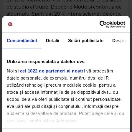
de studio al trupei Depeche Mode si continuarea
albumului Spirit din 2017, intens aclamat de critici,
care a ajuns pe locul 1 în 11 teritorii si in top 5 in alte
peste 20 de tari. Turneul Memento Mori va fi cel
de-al 19-lea turneu Depeche Mode si primul după
Consimțământ
Detalii
Setări publicitate
Despre
mai bine de cinci ani.
Evenimentul a fost primit cu entuziasm de fanii
Utilizarea responsabilă a datelor dvs.
Depeche Mode din Romania, iar biletele de la
gazon, din inelul 1 si inelul 2 ale arenei sunt deja
Noi și
cei 1022 de parteneri ai noștri
vă procesăm
epuizate.
datele personale, de exemplu, numărul dvs. de IP,
utilizând tehnologii precum modulele cookie, pentru a
Biletele FOR THE MASSES, dar și ultimele bilete
stoca și accesa informațiile de pe dispozitivul dvs., cu
din Categoria 6, pentru concertul Depeche Mode
scopul de a vă oferi publicitate și conținut personalizate,
+ Hælos de la Arena Națională din București pot
evaluări ale publicității și conținutului, informații despre
fi achizitionate de la
depechemode.emagic.ro
,
audiență și dezvoltare de produse. Puteți alege cine și cu
bilete.emagic.ro
,
tickets.emagic.ro
, precum și
ce scopuri poate utiliza datele dvs.
din rețelele
iabilet.ro
și
Entertix.ro
.