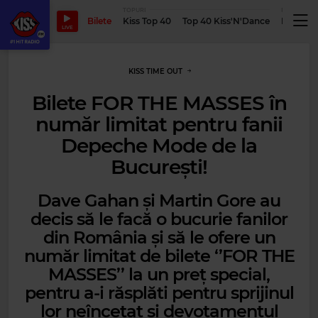
TOPURI
PODCASTUR
Bilete
Kiss Top 40
Top 40 Kiss'N'Dance
Podcastu
LIVE
KISS TIME OUT
Bilete FOR THE MASSES în
număr limitat pentru fanii
Depeche Mode de la
București!
Dave Gahan și Martin Gore au
decis să le facă o bucurie fanilor
din România și să le ofere un
număr limitat de bilete ‘’FOR THE
MASSES’’ la un preț special,
pentru a-i răsplăti pentru sprijinul
lor neîncetat și devotamentul