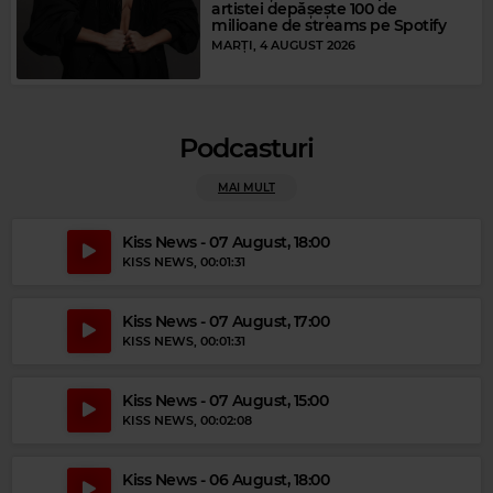
artistei depășește 100 de
milioane de streams pe Spotify
MARȚI, 4 AUGUST 2026
Magic Party Mix
Podcasturi
MAGIC PARTY MIX
–
MAGIC PARTY MIX
MAI MULT
Kiss News - 07 August, 18:00
KISS NEWS
, 00:01:31
Kiss News - 07 August, 17:00
KISS NEWS
, 00:01:31
Kiss News - 07 August, 15:00
KISS NEWS
, 00:02:08
Kiss News - 06 August, 18:00