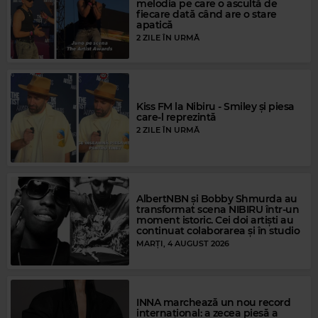
melodia pe care o ascultă de
fiecare dată când are o stare
apatică
2 ZILE ÎN URMĂ
Kiss FM la Nibiru - Smiley și piesa
care-l reprezintă
2 ZILE ÎN URMĂ
Magic Gold
Magic FM
TRACY CHAPMAN
–
FAST CAR
BEVERLY CRAVEN
–
PROMISE ME
AlbertNBN și Bobby Shmurda au
transformat scena NIBIRU într-un
moment istoric. Cei doi artiști au
continuat colaborarea și în studio
MARȚI, 4 AUGUST 2026
INNA marchează un nou record
internațional: a zecea piesă a