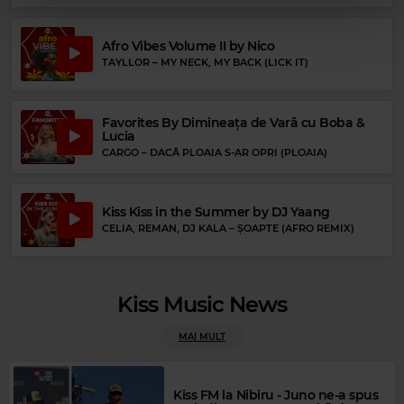
Afro Vibes Volume II by Nico
TAYLLOR
–
MY NECK, MY BACK (LICK IT)
Favorites By Dimineața de Vară cu Boba &
Lucia
CARGO
–
DACĂ PLOAIA S-AR OPRI (PLOAIA)
Kiss Kiss in the Summer by DJ Yaang
CELIA, REMAN, DJ KALA
–
ȘOAPTE (AFRO REMIX)
Kiss Music News
Rock Blues
MUDDY WATERS
–
GOT MY MOJO WORKING
MAI MULT
Kiss FM la Nibiru - Juno ne-a spus