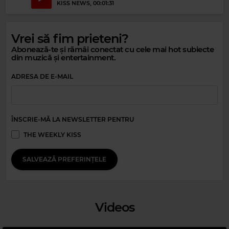
Magic Relax
KISS NEWS
, 00:01:31
DIRE STRAITS
–
YOUR LATEST TRICK
Vrei să fim prieteni?
Abonează-te și rămâi conectat cu cele mai hot subiecte
din muzică și entertainment.
ADRESA DE E-MAIL
ÎNSCRIE-MĂ LA NEWSLETTER PENTRU
THE WEEKLY KISS
SALVEAZĂ PREFERINȚELE
Magic 80s Hits
CHER
–
IF I COULD TURN BACK TIME
Videos