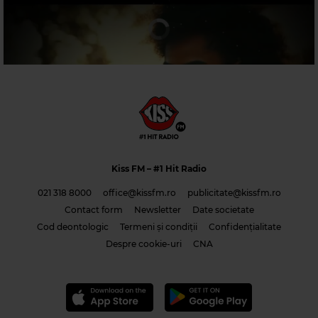
Magic Jazz
DIANA KRALL
–
TEMPTATION
Magic 90s Hits
Kiss FM
– #1 Hit Radio
CHUMBAWAMBA
–
TUBTHUMPING
021 318 8000
office@kissfm.ro
publicitate@kissfm.ro
Contact form
Newsletter
Date societate
Cod deontologic
Termeni și condiții
Confidențialitate
Costi & Adrian Saguna & Benzol – Solo tu -1
Despre cookie-uri
CNA