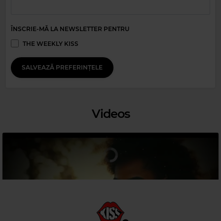
MARVIN GAYE ROSEN REMIX
–
IF THIS WORLD WERE MINE
ÎNSCRIE-MĂ LA NEWSLETTER PENTRU
THE WEEKLY KISS
SALVEAZĂ PREFERINȚELE
Videos
Magic 80s Hits
FLEETWOOD MAC
–
HOLD ME