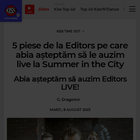
TOPURI
PODCASTUR
Bilete
Kiss Top 40
Top 40 Kiss'N'Dance
Podcastu
LIVE
KISS TIME OUT
5 piese de la Editors pe care
abia așteptăm să le auzim
live la Summer in the City
Abia așteptăm să auzim Editors
LIVE!
G. Dragomir
MARȚI, 8 AUGUST 2023