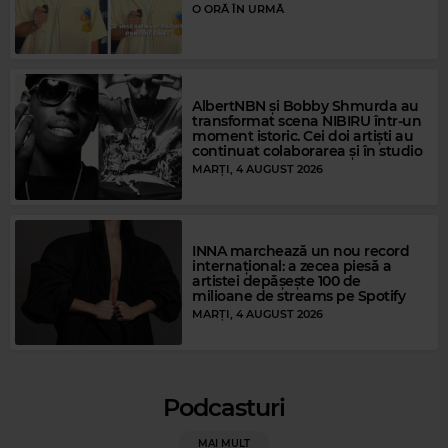
O ORĂ ÎN URMĂ
Magic Gold
LITTLE RICHARD
–
GOOD GOLLY MISS MOLLY
AlbertNBN și Bobby Shmurda au
transformat scena NIBIRU într-un
moment istoric. Cei doi artiști au
continuat colaborarea și în studio
MARȚI, 4 AUGUST 2026
INNA marchează un nou record
internațional: a zecea piesă a
artistei depășește 100 de
milioane de streams pe Spotify
MARȚI, 4 AUGUST 2026
Podcasturi
Magic Party Mix
MAGIC PARTY MIX
–
MAGIC PARTY MIX
MAI MULT