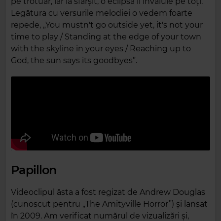
pe trotuar, iar la sfârșit, o eclipsă îi învăluie pe toți.
Legătura cu versurile melodiei o vedem foarte
repede, „You mustn't go outside yet, it's not your
time to play / Standing at the edge of your town
with the skyline in your eyes / Reaching up to
God, the sun says its goodbyes”.
Papillon
Videoclipul ăsta a fost regizat de Andrew Douglas
(cunoscut pentru „The Amityville Horror”) și lansat
în 2009. Am verificat numărul de vizualizări și,