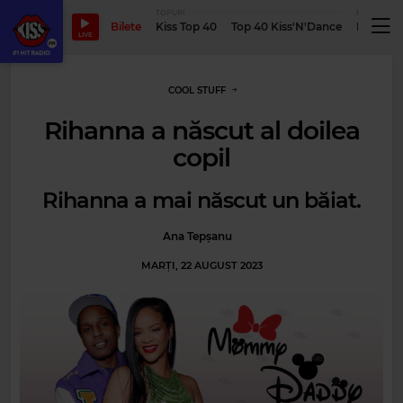
TOPURI
PODCASTUR
Bilete
Kiss Top 40
Top 40 Kiss'N'Dance
Podcastu
LIVE
COOL STUFF
Rihanna a născut al doilea
copil
Rihanna a mai născut un băiat.
Ana Tepșanu
MARȚI, 22 AUGUST 2023