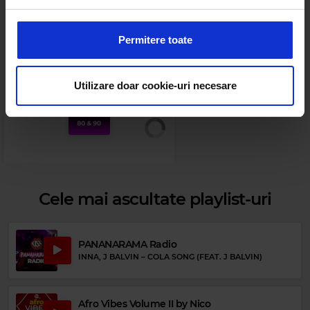
Folosim cookie-uri pentru a personaliza conținutul și
anunțurile, pentru a oferi funcții de rețele sociale și pentru
a analiza traficul. De asemenea, le oferim partenerilor de
Permitere toate
rețele sociale, de publicitate și de analize informații cu
Web radios
privire la modul în care folosiți site-ul nostru. Aceștia le
pot combina cu alte informații oferite de dvs. sau culese
Utilizare doar cookie-uri necesare
în urma folosirii serviciilor lor.
Cele mai ascultate playlist-uri
PANANARAMA Radio
INNA, J BALVIN
–
COLA SONG (FEAT. J BALVIN)
Afro Vibes Volume II by Nico
Rock 80s & 90s