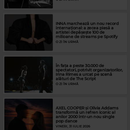
INNA marchează un nou record
internațional: a zecea piesă a
artistei depășește 100 de
milioane de streams pe Spotify
O ZI ÎN URMĂ
Magic FM
În fața a peste 30.000 de
spectatori, potrivit organizatorilor,
UB40
–
HOMELY GIRL
Irina Rimes a urcat pe scenă
Magic Gold
alături de The Script
RITCHIE VALENS
–
LA BAMBA
O ZI ÎN URMĂ
AXEL COOPER și Olivia Addams
transformă un refren iconic al
anilor 2000 într-un nou single
pop dance
VINERI, 31 IULIE 2026