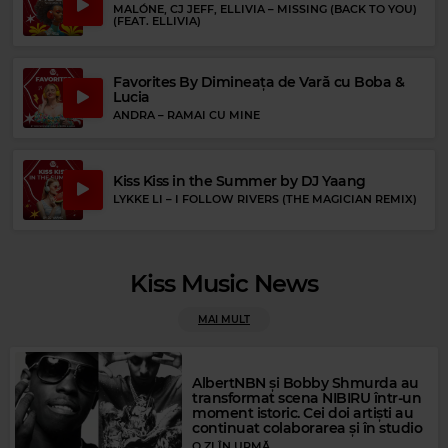
MALÓNE, CJ JEFF, ELLIVIA
–
MISSING (BACK TO YOU)
OZZY OSBOURNE
–
BARK AT THE MOON
(FEAT. ELLIVIA)
Favorites By Dimineața de Vară cu Boba &
Lucia
ANDRA
–
RAMAI CU MINE
Kiss Kiss in the Summer by DJ Yaang
LYKKE LI
–
I FOLLOW RIVERS (THE MAGICIAN REMIX)
Kiss Music News
MAI MULT
AlbertNBN și Bobby Shmurda au
transformat scena NIBIRU într-un
moment istoric. Cei doi artiști au
Rock Blues
continuat colaborarea și în studio
PETER GREEN
–
BABY WHEN THE SUN GOES DOWN
O ZI ÎN URMĂ