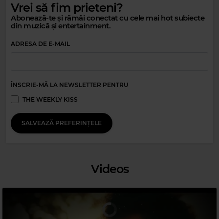
Magic 80s Hits
Vrei să fim prieteni?
Magic Relax
SOUL II SOUL
–
BACK TO LIFE
Abonează-te și rămâi conectat cu cele mai hot subiecte
EVA WILSON
–
YOU SEXY THING
din muzică și entertainment.
ADRESA DE E-MAIL
ÎNSCRIE-MĂ LA NEWSLETTER PENTRU
THE WEEKLY KISS
SALVEAZĂ PREFERINȚELE
Magic 90s Hits
Videos
NO MERCY
–
WHERE DO YOU GO