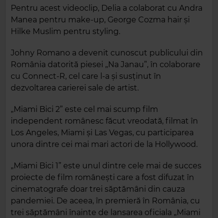
Pentru acest videoclip, Delia a colaborat cu Andra
Manea pentru make-up, George Cozma hair și
Hilke Muslim pentru styling.
Johny Romano a devenit cunoscut publicului din
România datorită piesei „Na Janau”, în colaborare
cu Connect-R, cel care l-a și susținut în
dezvoltarea carierei sale de artist.
„Miami Bici 2” este cel mai scump film
independent românesc făcut vreodată, filmat în
Los Angeles, Miami și Las Vegas, cu participarea
unora dintre cei mai mari actori de la Hollywood.
„Miami Bici 1” este unul dintre cele mai de succes
proiecte de film românești care a fost difuzat în
cinematografe doar trei săptămâni din cauza
pandemiei. De aceea, în premieră în România, cu
trei săptămâni înainte de lansarea oficiala „Miami