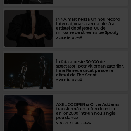
INNA marchează un nou record
internațional: a zecea piesă a
artistei depășește 100 de
milioane de streams pe Spotify
2 ZILE ÎN URMĂ
În fața a peste 30.000 de
spectatori, potrivit organizatorilor,
Irina Rimes a urcat pe scenă
alături de The Script
2 ZILE ÎN URMĂ
AXEL COOPER și Olivia Addams
transformă un refren iconic al
anilor 2000 într-un nou single
pop dance
Magic Gold
VINERI, 31 IULIE 2026
ARETHA FRANKLIN
–
(YOU MAKE ME FEEL LIKE) A NATURAL WOMAN