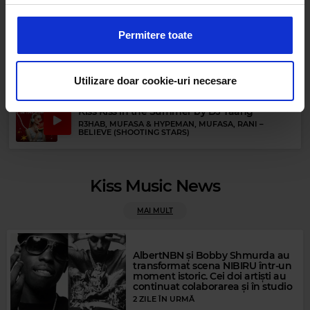
(BONTAN REMIX)
anunțurile, pentru a oferi funcții de rețele sociale și pentru
a analiza traficul. De asemenea, le oferim partenerilor de
Permitere toate
rețele sociale, de publicitate și de analize informații cu
Favorites By Dimineața de Vară cu Boba &
Lucia
privire la modul în care folosiți site-ul nostru. Aceștia le
AURELIAN ANDREESCU
–
COPACUL
pot combina cu alte informații oferite de dvs. sau culese
Utilizare doar cookie-uri necesare
în urma folosirii serviciilor lor.
Kiss Kiss in the Summer by DJ Yaang
R3HAB, MUFASA & HYPEMAN, MUFASA, RANI
–
BELIEVE (SHOOTING STARS)
Magic FM
Kiss Music News
MAGIC FM
–
PUBLICITATE
MAI MULT
Rock Blues
GREAT WHITE
–
HOUSE OF BROKEN LOVE
AlbertNBN și Bobby Shmurda au
transformat scena NIBIRU într-un
moment istoric. Cei doi artiști au
continuat colaborarea și în studio
2 ZILE ÎN URMĂ