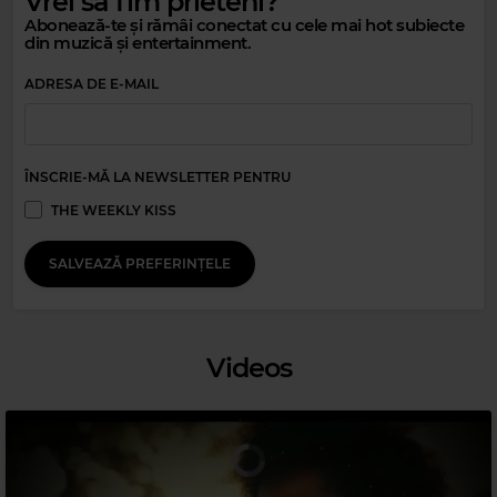
Vrei să fim prieteni?
Abonează-te și rămâi conectat cu cele mai hot subiecte
din muzică și entertainment.
ADRESA DE E-MAIL
ÎNSCRIE-MĂ LA NEWSLETTER PENTRU
THE WEEKLY KISS
Magic Relax
SALVEAZĂ PREFERINȚELE
PARIS BLU
–
TORN SLOWED REVERBED
Videos