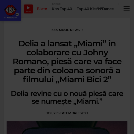
TOPURI
PODCASTUR
Bilete
Kiss Top 40
Top 40 Kiss'N'Dance
Podcastu
LIVE
KISS MUSIC NEWS
Delia a lansat „Miami” în
colaborare cu Johny
Romano, piesă care va face
parte din coloana sonoră a
filmului „Miami Bici 2”
Delia revine cu o nouă piesă care
se numește „Miami.”
JOI, 21 SEPTEMBRIE 2023