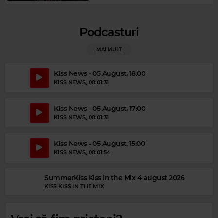
Podcasturi
MAI MULT
Kiss News - 05 August, 18:00
KISS NEWS
, 00:01:31
Kiss News - 05 August, 17:00
KISS NEWS
, 00:01:31
Kiss News - 05 August, 15:00
Magic Party Mix
KISS NEWS
, 00:01:54
MAGIC PARTY MIX
–
MAGIC PARTY MIX
SummerKiss Kiss in the Mix 4 august 2026
KISS KISS IN THE MIX