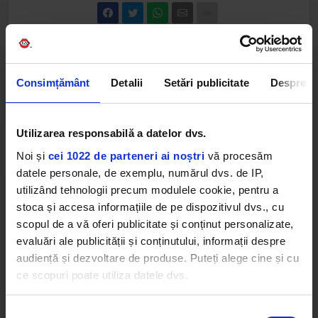
Web radios
Consimțământ
Detalii
Setări publicitate
Despre
Utilizarea responsabilă a datelor dvs.
Noi și
cei 1022 de parteneri ai noștri
vă procesăm
datele personale, de exemplu, numărul dvs. de IP,
utilizând tehnologii precum modulele cookie, pentru a
stoca și accesa informațiile de pe dispozitivul dvs., cu
Cele mai ascultate playlist-uri
scopul de a vă oferi publicitate și conținut personalizate,
evaluări ale publicității și conținutului, informații despre
audiență și dezvoltare de produse. Puteți alege cine și cu
PANANARAMA Radio
MANDINGA
–
ZALEILAH
ce scopuri poate utiliza datele dvs.
Rock 80s & 90s
Dacă ne permiteți, am dori, de asemenea:
Selecția