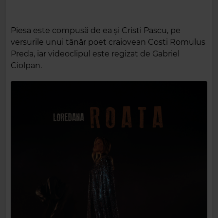
Piesa este compusă de ea și Cristi Pascu, pe
versurile unui tânăr poet craiovean Costi Romulus
Preda, iar videoclipul este regizat de Gabriel
Ciolpan.