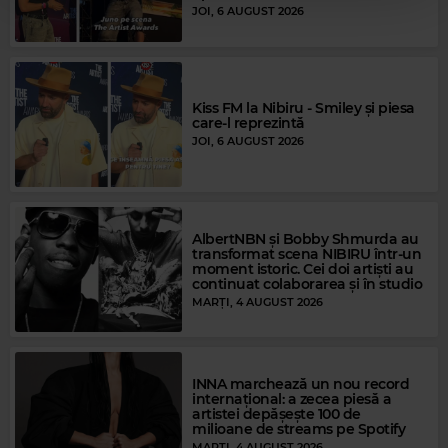
JOI, 6 AUGUST 2026
Kiss FM la Nibiru - Smiley și piesa
care-l reprezintă
JOI, 6 AUGUST 2026
Magic FM
JOHNNY LOGAN
–
HOLD ME NOW
AlbertNBN și Bobby Shmurda au
transformat scena NIBIRU într-un
moment istoric. Cei doi artiști au
continuat colaborarea și în studio
MARȚI, 4 AUGUST 2026
INNA marchează un nou record
internațional: a zecea piesă a
artistei depășește 100 de
milioane de streams pe Spotify
MARȚI, 4 AUGUST 2026