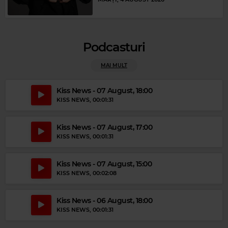
Magic Gold
Podcasturi
PERRY COMO
–
PAPA LOVES MAMBO
MAI MULT
Kiss News - 07 August, 18:00
KISS NEWS
, 00:01:31
Kiss News - 07 August, 17:00
KISS NEWS
, 00:01:31
Kiss News - 07 August, 15:00
KISS NEWS
, 00:02:08
Kiss News - 06 August, 18:00
KISS NEWS
, 00:01:31
Magic Party Mix
MAGIC PARTY MIX
–
MAGIC PARTY MIX