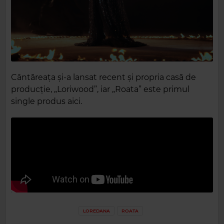
Cântăreața și-a lansat recent și propria casă de
producție, „Loriwood”, iar „Roata” este primul
single produs aici.
LOREDANA
ROATA