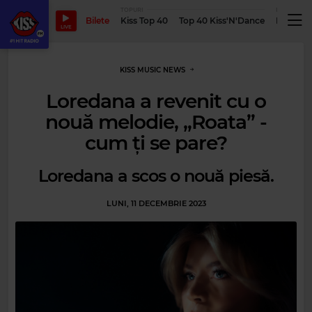
TOPURI
PODCASTUR
Bilete
Kiss Top 40
Top 40 Kiss'N'Dance
Podcastu
LIVE
KISS MUSIC NEWS
Loredana a revenit cu o
nouă melodie, „Roata” -
cum ți se pare?
Loredana a scos o nouă piesă.
LUNI, 11 DECEMBRIE 2023