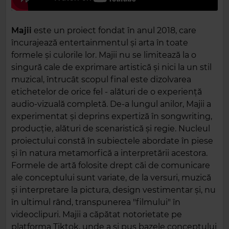
Majii
este un proiect fondat în anul 2018, care
încurajează entertainmentul și arta în toate
formele și culorile lor. Majii nu se limitează la o
singură cale de exprimare artistică și nici la un stil
muzical, întrucât scopul final este dizolvarea
etichetelor de orice fel - alături de o experiență
audio-vizuală completă. De-a lungul anilor, Majii a
experimentat și deprins expertiză în songwriting,
producție, alături de scenaristică și regie. Nucleul
proiectului constă în subiectele abordate în piese
și în natura metamorfică a interpretării acestora.
Formele de artă folosite drept căi de comunicare
ale conceptului sunt variate, de la versuri, muzică
și interpretare la pictura, design vestimentar și, nu
în ultimul rând, transpunerea "filmului" în
videoclipuri. Majii a căpătat notorietate pe
platforma Tiktok, unde a și pus bazele conceptului