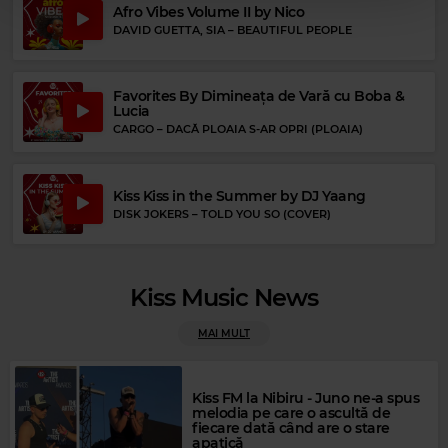
Afro Vibes Volume II by Nico
SON HOUSE
–
JOHN THE REVELATOR
DAVID GUETTA, SIA
–
BEAUTIFUL PEOPLE
Favorites By Dimineața de Vară cu Boba &
Lucia
CARGO
–
DACĂ PLOAIA S-AR OPRI (PLOAIA)
Kiss Kiss in the Summer by DJ Yaang
DISK JOKERS
–
TOLD YOU SO (COVER)
Kiss Music News
Magic FM
MAI MULT
EROS RAMAZZOTTI
–
PIU BELLA COSA
Kiss FM la Nibiru - Juno ne-a spus
melodia pe care o ascultă de
fiecare dată când are o stare
apatică