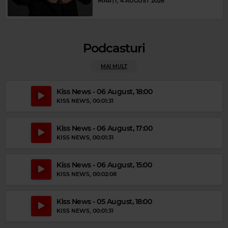
MARȚI, 4 AUGUST 2026
Podcasturi
MAI MULT
Kiss News - 06 August, 18:00
Magic Party Mix
KISS NEWS
, 00:01:31
MAGIC PARTY MIX
–
MAGIC PARTY MIX
Kiss News - 06 August, 17:00
KISS NEWS
, 00:01:31
Kiss News - 06 August, 15:00
KISS NEWS
, 00:02:08
Kiss News - 05 August, 18:00
KISS NEWS
, 00:01:31