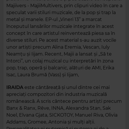
Majiivers - MajiiMultivers, prin clipuri video în care a
speculat varii stiluri muzicale, de la pop și trap la
metal și manele. EP-ul ,,Vineri 13” a marcat
începutul lansărilor muzicale integrate în acest
concept în care artistul reinventează piesa sa în
diverse stiluri. Pe acest material s-au auzit vocile
unor artiști precum Alina Eremia, Vescan, Iuly
Neamțu și Iijam. Recent, Majii a lansat și ,,Să te
întorci”, un colaj muzical cu interpretări în zona
pop, trap, operă și balcanic, alături de AMI, Erika
Isac, Laura Brumă (Vass) și Iijam,
IRAIDA
este cântăreață și unul dintre cei mai
apreciați compozitori din industria muzicală
românească. A scris cântece pentru artiști precum
Banx & Ranx, Rêve, INNA, Alexandra Stan, Sak
Noel, Elvana Gjata, SICKOTOY, Manuel Riva, Olivia
Addams, Gromee, Antonia și mulți alții.
Personalitatea ei puternică și puterea ei de a