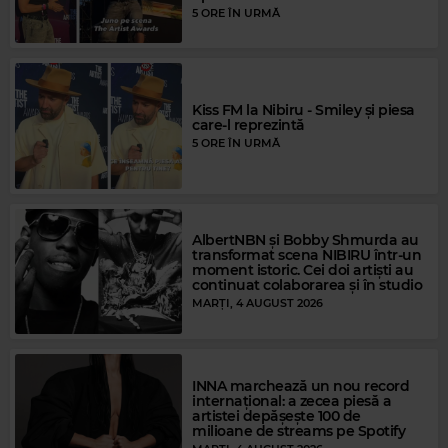
5 ORE ÎN URMĂ
Kiss FM la Nibiru - Smiley și piesa
care-l reprezintă
5 ORE ÎN URMĂ
AlbertNBN și Bobby Shmurda au
transformat scena NIBIRU într-un
moment istoric. Cei doi artiști au
continuat colaborarea și în studio
Magic Gold
MARȚI, 4 AUGUST 2026
CHER
–
BANG BANG (MY BABY SHOT ME DOWN)
INNA marchează un nou record
internațional: a zecea piesă a
artistei depășește 100 de
milioane de streams pe Spotify