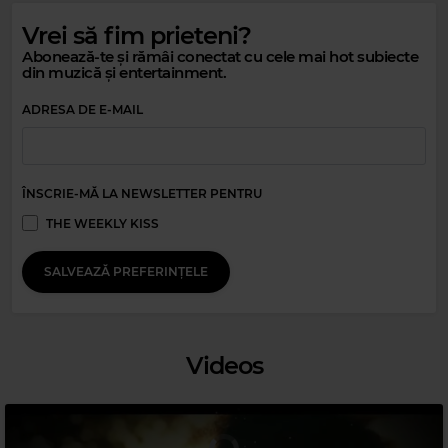
Vrei să fim prieteni?
Abonează-te și rămâi conectat cu cele mai hot subiecte
din muzică și entertainment.
Magic Relax
NATTY BONG
–
SHAPE OF MY HEART
ADRESA DE E-MAIL
ÎNSCRIE-MĂ LA NEWSLETTER PENTRU
THE WEEKLY KISS
SALVEAZĂ PREFERINȚELE
Videos