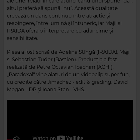
ale unei relații în care atunci când unul spune “da”,
altul preferă să spună “nu”. Această dualitate
creează un dans continuu între atracție și
respingere, între lumină și întuneric, iar Majii și
IRAIDA oferă o interpretare cu adâncime și
sensibilitate.
Piesa a fost scrisă de Adelina Stîngă (IRAIDA), Majii
și Sebastian Tudor (Bastien). Producția a fost
realizată de Petre Octavian Ioachim (ACHI).
,,Paradoxal" vine alături de un videoclip super fun,
cu credite către Jimachez - edit & grading, David
Mogan - DP și Ioana Stan - VHS.