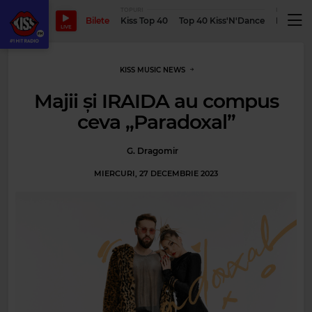
TOPURI
PODCASTUR
Bilete
Kiss Top 40
Top 40 Kiss'N'Dance
Podcastu
LIVE
KISS MUSIC NEWS
Majii și IRAIDA au compus
ceva „Paradoxal”
G. Dragomir
MIERCURI, 27 DECEMBRIE 2023