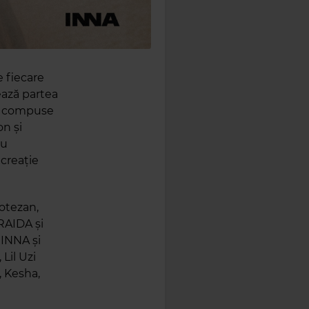
de fiecare
ează partea
ii compuse
on și
cu
 creație
otezan,
IRAIDA și
 INNA și
Lil Uzi
, Kesha,