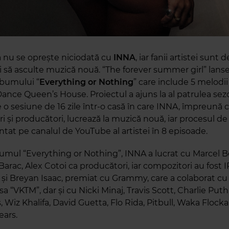
 nu se oprește niciodată cu
INNA
, iar fanii artistei sunt 
ți să asculte muzică nouă. “The forever summer girl” lans
lbumului “
Everything or Nothing
” care include 5 melod
Dance Queen’s House. Proiectul a ajuns la al patrulea sez
o sesiune de 16 zile într-o casă în care INNA, împreună 
 și producători, lucrează la muzică nouă, iar procesul de
tat pe canalul de YouTube al artistei în 8 episoade.
umul “Everything or Nothing”, INNA a lucrat cu Marcel B
arac, Alex Cotoi ca producători, iar compozitori au fost 
r și Breyan Isaac, premiat cu Grammy, care a colaborat cu
a “VKTM”, dar și cu Nicki Minaj, Travis Scott, Charlie Puth, 
, Wiz Khalifa, David Guetta, Flo Rida, Pitbull, Waka Flocka
ears.