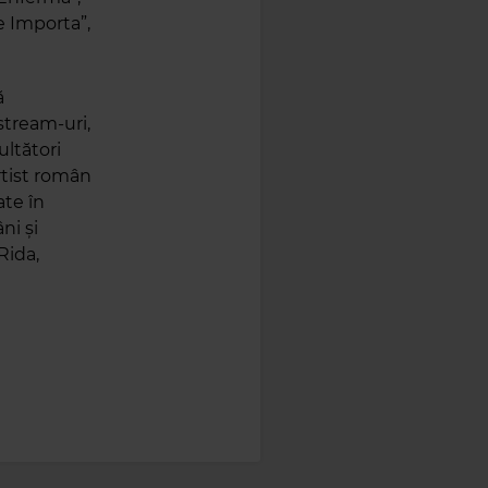
e Importa”,
ă
stream-uri,
ultători
rtist român
ate în
ni și
Rida,