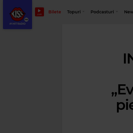
Bilete
Topuri
Podcasturi
New
LIVE
I
„Ev
pi