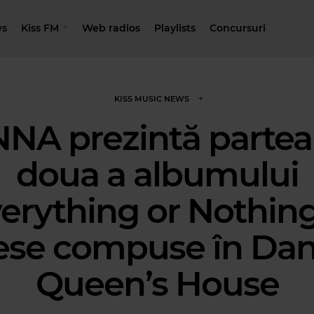
s
Kiss FM
Web radios
Playlists
Concursuri
KISS MUSIC NEWS
NNA prezintă partea
doua a albumului
erything or Nothing
ese compuse în Da
Queen’s House