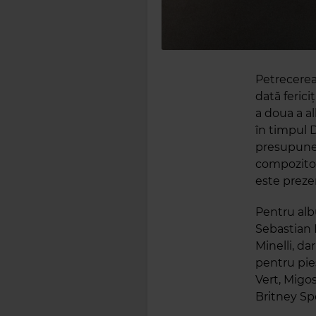
Petrecerea
dată ferici
a doua a a
în timpul 
presupune 
compozitori
este prezen
Pentru alb
Sebastian B
Minelli, da
pentru pies
Vert, Migos
Britney Sp