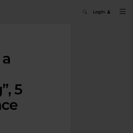
Login
 a
”, 5
nce