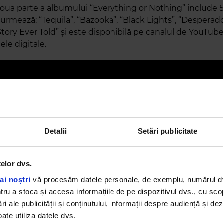
oua parte a albumului “Everything or Nothing” include 5
rmează: “Tequila”, “Bazooka”, “Black Lights”, “Desperado
tory Ever Told” și este disponibilă pe canalul de YouTube 
le digitale.
Detalii
Setări publicitate
le trei sezoane din Dance Queen's House, au rezultat 
telor dvs.
ker”, cu super hiturile “Flashbacks” și “Maza”, albumul
e Problems” și “Just Dance”.
ai noștri
vă procesăm datele personale, de exemplu, numărul dvs.
u a stoca și accesa informațiile de pe dispozitivul dvs., cu scopu
nsat anul acesta “Queen Of My Castle” cu Kris Kross Amst
ri ale publicității și conținutului, informații despre audiență și d
a cucerit topurile internaționale din Franța, Lituania, Bulg
ate utiliza datele dvs.