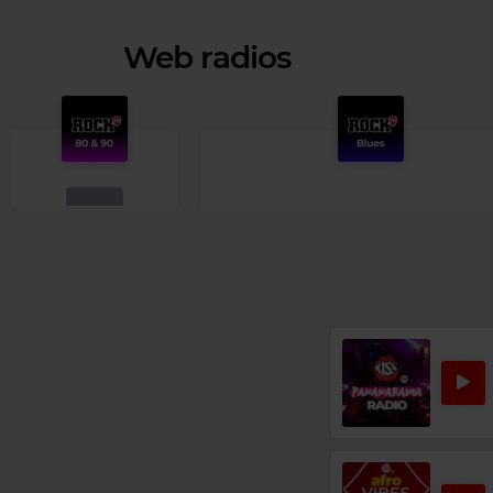
Web radios
Rock 80s & 90s
HIM
–
WICKED GAME