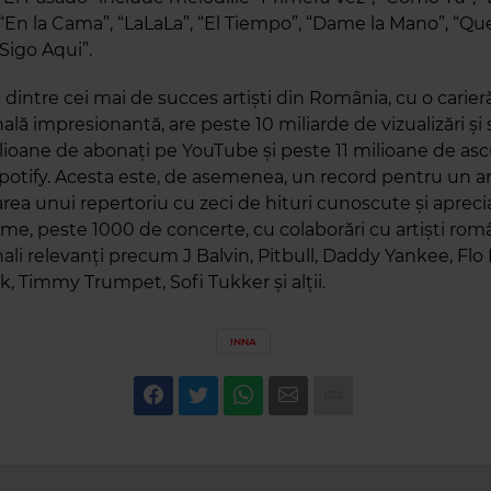
 “En la Cama”, “LaLaLa”, “El Tiempo”, “Dame la Mano”, “Qu
 Sigo Aqui”.
dintre cei mai de succes artiști din România, cu o carier
ală impresionantă, are peste 10 miliarde de vizualizări și 
lioane de abonați pe YouTube și peste 11 milioane de asc
Spotify. Acesta este, de asemenea, un record pentru un a
rea unui repertoriu cu zeci de hituri cunoscute și apreci
me, peste 1000 de concerte, cu colaborări cu artiști româ
ali relevanți precum J Balvin, Pitbull, Daddy Yankee, Flo 
k, Timmy Trumpet, Sofi Tukker și alții.
INNA