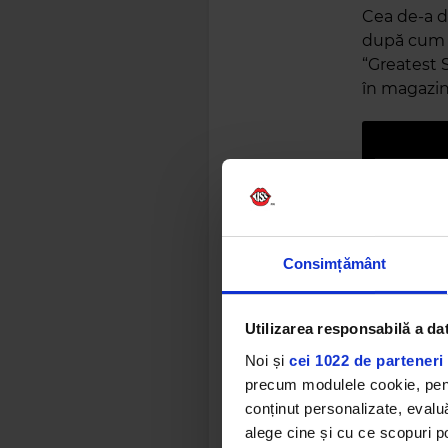
Cea de-a d
după cum u
“Greatest S
în magazine
Consimțământ
După prime
Utilizarea responsabilă a da
“Heartbrea
“Champagn
Noi și
cei 1022 de parteneri 
precum modulele cookie, pentr
INNA
a la
conținut personalizate, evaluă
piesă care 
alege cine și cu ce scopuri po