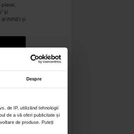
 piese,
” și
al INNEI și
Despre
albumele
 de IP, utilizând tehnologii
l de a vă oferi publicitate și
erdam, o
ezvoltare de produse. Puteți
aria,