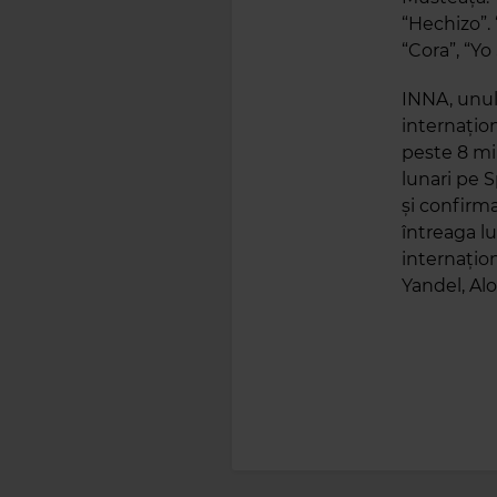
“Hechizo”.
“Cora”, “Yo
INNA, unul 
internațion
peste 8 mi
lunari pe 
și confirma
întreaga lu
internațion
Yandel, Alo