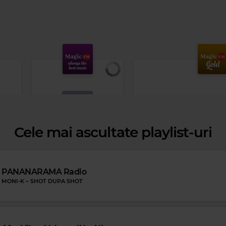
Cele mai ascultate playlist-uri
Magic FM
PANANARAMA Radio
JOHN LENNON
–
IMAGINE
MONI-K
–
SHOT DUPA SHOT