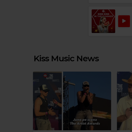
Kiss Music News
Magic 80s Hits
Magic
A-HA
–
TAKE ON ME
MADO
Magic Relax
ST GERMAIN
–
SURE THING