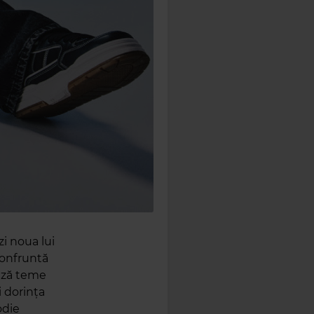
zi noua lui
 confruntă
ează teme
i dorința
odie