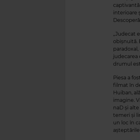
captivantă,
interioare 
Descoperă m
„Judecat es
obișnuită. 
paradoxal,
judecarea c
drumul este
Piesa a fos
filmat în d
Huiban, ală
imagine. V
naD și alte
temeri și l
un loc în c
așteptările