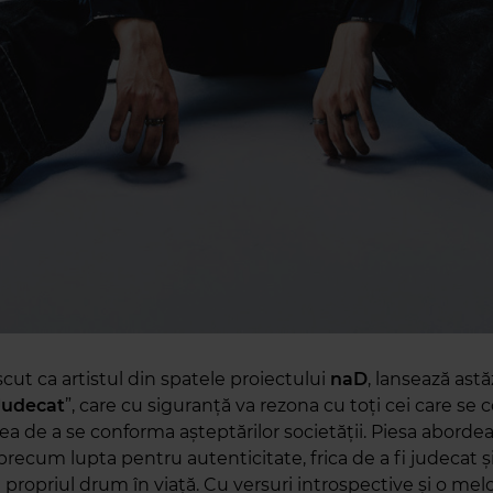
cut ca artistul din spatele proiectului
naD
, lansează astă
Judecat
”, care cu siguranță va rezona cu toți cei care se
ea de a se conforma așteptărilor societății. Piesa abord
recum lupta pentru autenticitate, frica de a fi judecat ș
i propriul drum în viață. Cu versuri introspective și o mel