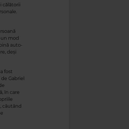
 călătorii
rsonale.
ersoană
tr-un mod
bină auto-
re, deși
a fost
t de Gabriel
 de
, în care
priile
or, căutând
de