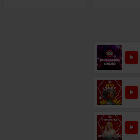
Rock 80s & 90s
TALKING HEADS
–
ROAD TO NOWHERE
Ro
ANA POPOVIC
–
SLOW 