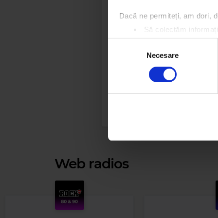
și propria 
mesajul”, 
Dacă ne permiteți, am dori,
Să colectăm informații
Planurile s
Să vă identificăm disp
Selecția
studio, cu
Găsiți mai multe informații d
Necesare
consimțământului
Vă puteți modifica sau retra
Folosim cookie-uri pentru a pe
traficul. De asemenea, le ofer
care folosiți site-ul nostru. A
lor.
Web radios