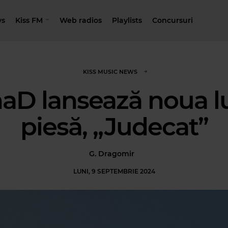
s
Kiss FM
Web radios
Playlists
Concursuri
KISS MUSIC NEWS
aD lansează noua l
piesă, „Judecat”
G. Dragomir
LUNI, 9 SEPTEMBRIE 2024