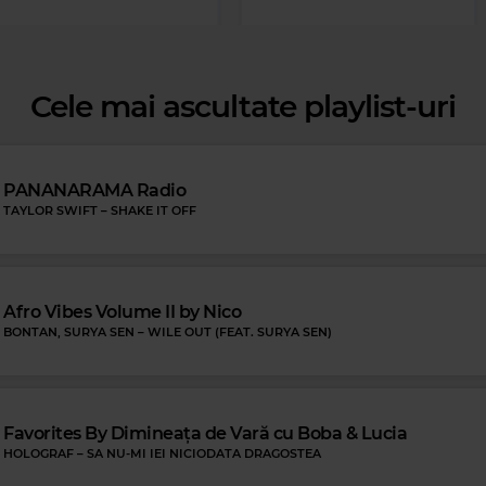
Cele mai ascultate playlist-uri
PANANARAMA Radio
TAYLOR SWIFT
–
SHAKE IT OFF
Magic FM
'NSYNC
–
TEARIN'UP MY HEART
Afro Vibes Volume II by Nico
BONTAN, SURYA SEN
–
WILE OUT (FEAT. SURYA SEN)
ck Blues
DANCE (FEAT. ROBBEN FORD)
Favorites By Dimineața de Vară cu Boba & Lucia
HOLOGRAF
–
SA NU-MI IEI NICIODATA DRAGOSTEA