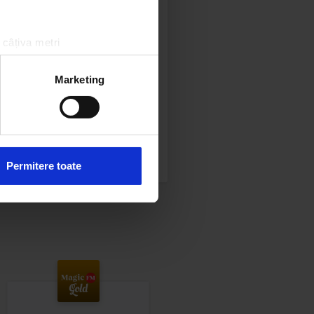
 și simte
 câțiva metri
tens în
amprentare)
oare.
țele la
secțiunea cu detalii
.
Marketing
 sociale și pentru a analiza
rmații cu privire la modul în
n urma folosirii serviciilor
Permitere toate