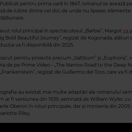
. Publicat pentru prima oară în 1847, romanul se axează 
ă de iubire dintre cei doi, de unde nu lipsesc elemente
 răzbunare.
avut rolul principal în spectaculosul „Barbie”, Margot
va 
ig Bold Beautiful Journey”, regizat de Kogonada, alături 
oducția va fi disponibilă din 2025.
noscut pentru proiecte precum „Saltburn” și „Euphoria”, v
eria de pe Prime Video - „The Narrow Road to the Deep No
l „Frankenstein”, regizat de Guillermo del Toro, care va fi 
ografie au existat mai multe adaptări ale romanului se
m ar fi versiunea din 1939, semnată de William Wyler, c
Merle Oberon în roluri principale, dar și miniseria din 2009
arlotte Riley.