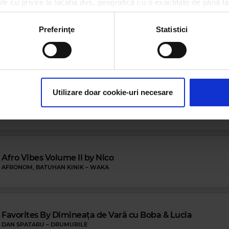
le cu privire la locația dvs. geografică cu o exactitate de până la
ozitivul scanândul-l în mod activ după caracteristici specifice (
espre procesarea datelor dvs. personale și configurați-vă preferin
Preferinţe
Statistici
ge oricând acordul din Declarația despre modulele cookie.
Cele mai ascultate playlist-uri
rsonaliza conținutul și anunțurile, pentru a oferi funcții de rețele
im partenerilor de rețele sociale, de publicitate și de analize info
ceștia le pot combina cu alte informații oferite de dvs. sau culese î
Utilizare doar cookie-uri necesare
PANANARAMA Radio
SEAN PAUL
–
TEMPERATURE
Magic FM
RARES
–
CEL MAI FERICIT DE PE
Afro Vibes Volume II by Nico
AFRONOM, BATUHAN KINIK
–
WAKA
 Blues
Favorites By Dimineața de Vară cu Boba & Lucia
DAN SPATARU
–
DRUMURILE
MAC
–
NEED YOUR LOVE SO BAD