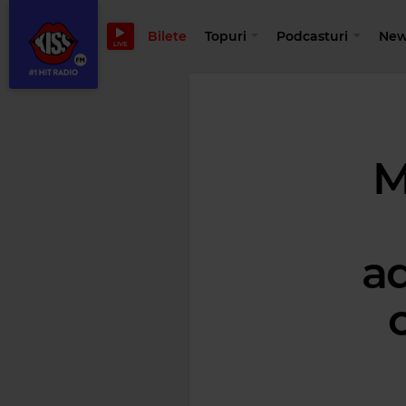
Bilete
Topuri
Podcasturi
New
LIVE
M
a