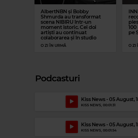
AlbertNBN și Bobby
INN
Shmurda au transformat
reco
scena NIBIRU într-un
pies
moment istoric. Cei doi
100
Magic Relax
artiști au continuat
pe 
VICTOR LUNDBERG
–
DEEP AND ABIDING
colaborarea și în studio
O ZI ÎN URMĂ
O ZI
Podcasturi
TEARS FOR FEARS
–
Kiss News - 05 August, 
KISS NEWS
, 00:01:31
Kiss News - 05 August, 
KISS NEWS
, 00:01:54