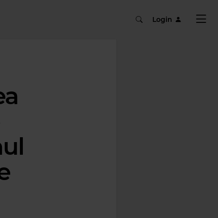
Login
ea
ul
e