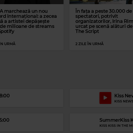
A marchează un nou
În fața a peste 30.000 de
rd internațional: a zecea
spectatori, potrivit
ă a artistei depășește
organizatorilor, Irina Ri
 de milioane de streams
urcat pe scenă alături de
Spotify
The Script
 ÎN URMĂ
2 ZILE ÎN URMĂ
Magic 80s Hits
EVERYBODY WANTS TO RULE THE WORLD
18:00
Kiss New
KISS NEW
15:00
SummerKiss Ki
KISS KISS IN THE M