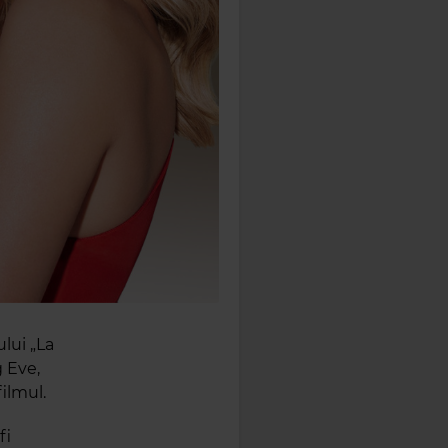
ului „La
g Eve,
ilmul.
fi