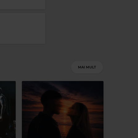
Magic Party Mix
MAGIC PARTY MIX
–
MAGIC PARTY MIX
MAI MULT
Magic Jazz
HEAVEN