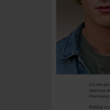
Cei doi act
răscruce de
Promising 
Robbie o v