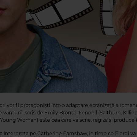
ori vor fi protagoniști într-o adaptare ecranizată a roman
 vânturi”, scris de Emily Brontë. Fennell (Saltburn, Killin
Young Woman) este cea care va scrie, regiza și produce f
a interpreta pe Catherine Earnshaw, în timp ce Elordi va 