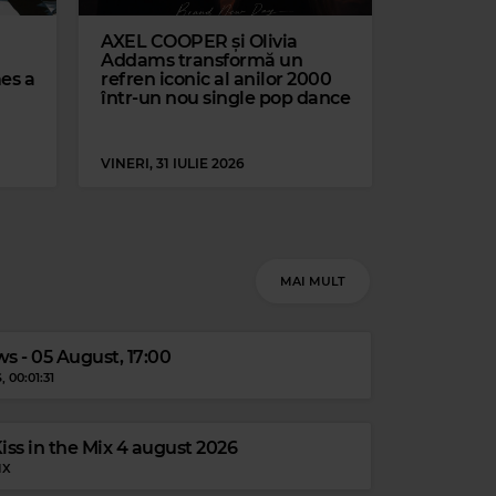
Magic Classic Music
AXEL COOPER și Olivia
Addams transformă un
GERALD FINZI
–
ECLOGUE, OP.10
mes a
refren iconic al anilor 2000
într-un nou single pop dance
VINERI, 31 IULIE 2026
MAI MULT
s - 05 August, 17:00
S
, 00:01:31
ss in the Mix 4 august 2026
IX