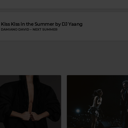
Kiss Kiss in the Summer by DJ Yaang
DAMIANO DAVID
–
NEXT SUMMER
Magic 90s Hits
N.K.O.T.B
–
TONIGHT