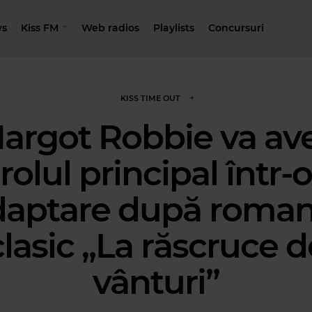
s
Kiss FM
Web radios
Playlists
Concursuri
KISS TIME OUT
argot Robbie va av
rolul principal într-o
daptare după roman
clasic „La răscruce d
vânturi”