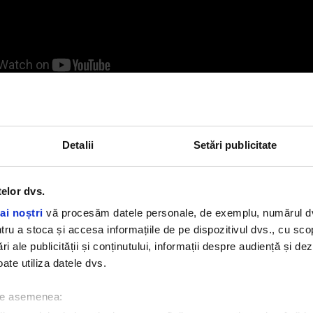
MARGOT ROBBIE
WUTHERING HEIGHTS
LA RASCRUCE DE VANTURI
Detalii
Setări publicitate
telor dvs.
ai noștri
vă procesăm datele personale, de exemplu, numărul dvs.
u a stoca și accesa informațiile de pe dispozitivul dvs., cu scopu
ri ale publicității și conținutului, informații despre audiență și d
ate utiliza datele dvs.
 de asemenea: