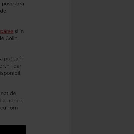
pe povestea
 de
apărea
și în
de Colin
a putea fi
rth”, dar
disponibil
mnat de
u Laurence
, cu Tom