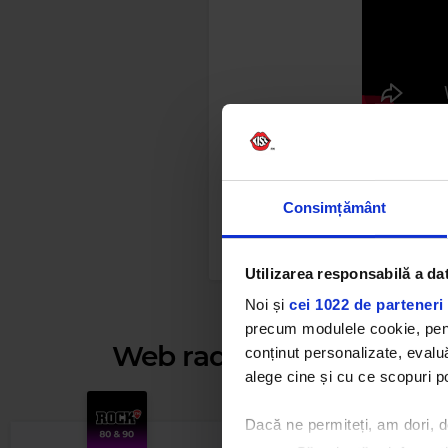
Consimțământ
Utilizarea responsabilă a da
Noi și
cei 1022 de parteneri 
precum modulele cookie, pentr
Web radios
conținut personalizate, evaluă
alege cine și cu ce scopuri po
Dacă ne permiteți, am dori,