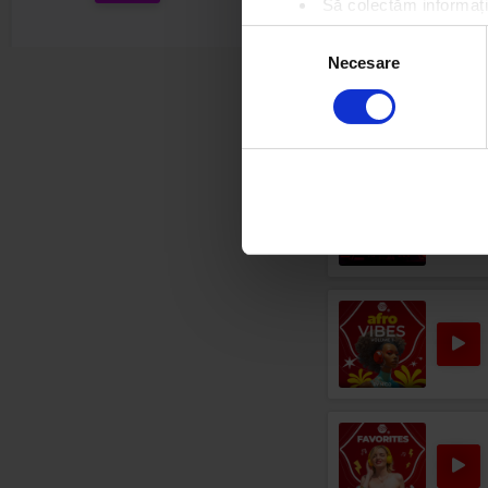
Să colectăm informații
Să vă identificăm disp
Selecția
Găsiți mai multe informații d
Necesare
consimțământului
Vă puteți modifica sau retra
Folosim cookie-uri pentru a pe
traficul. De asemenea, le ofer
care folosiți site-ul nostru. A
lor.
Rock 80s & 90s
SCORPIONS
–
BIG CITY NIGHTS
Rock
PETER GREEN'S FLEETWOOD 