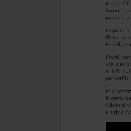
Heathcliff
tumultuoas
pasiune și
După ce a 
filmul „A B
Farrell; pr
Elordi, cu
văzut în s
și în filmu
pe Netflix.
În cinemat
Brontë, cu
Olivier și 
Hardy și Ch