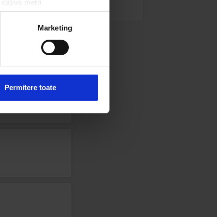
 câțiva metri
amprentare)
țele la
secțiunea cu detalii
.
Marketing
 sociale și pentru a analiza
rmații cu privire la modul în
n urma folosirii serviciilor
Permitere toate
Magic Gold
ABBA
–
MONEY, MONEY, MONEY
 PAMANT