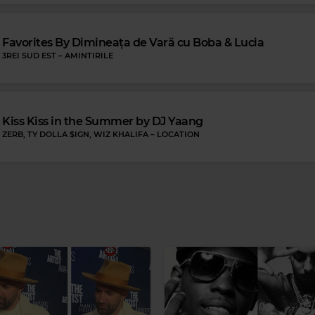
Magic FM
Favorites By Dimineața de Vară cu Boba & Lucia
PATRICK SWAYZE & WENDY FRASER
–
SHE'S LIKE THE WIND
3REI SUD EST
–
AMINTIRILE
Kiss Kiss in the Summer by DJ Yaang
ZERB, TY DOLLA $IGN, WIZ KHALIFA
–
LOCATION