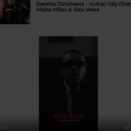
DesKiss Dimineața - invitați Edy Chere
Misha Miller și Alex Velea