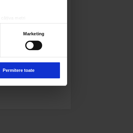
 câțiva metri
amprentare)
țele la
secțiunea cu detalii
.
Marketing
 sociale și pentru a analiza
rmații cu privire la modul în
n urma folosirii serviciilor
Permitere toate