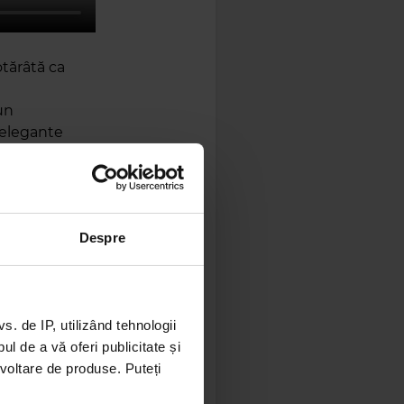
tărâtă ca
i
un
e elegante
ti oferă o
Despre
 de IP, utilizând tehnologii
l de a vă oferi publicitate și
ezvoltare de produse. Puteți