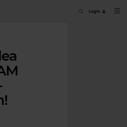
Login
lea
BAM
-
n!