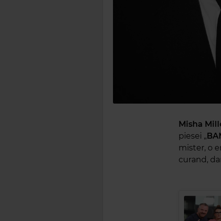
Misha Mill
piesei „
BA
mister, o e
curand, da