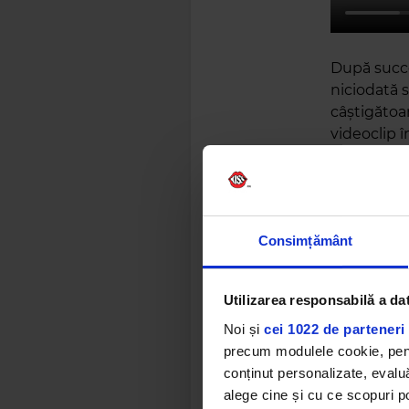
După succe
niciodată s
câștigătoar
videoclip î
de culoare 
Vezi imagin
mică doză 
Consimțământ
Utilizarea responsabilă a da
Noi și
cei 1022 de parteneri 
precum modulele cookie, pentr
conținut personalizate, evaluă
alege cine și cu ce scopuri po