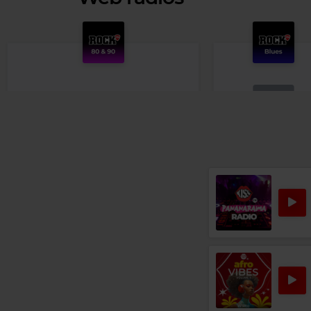
Rock Blues
AYNSLEY LISTER
–
H
Rock 80s & 90s
CHRIS REA
–
LOOKING FOR THE SUMMER