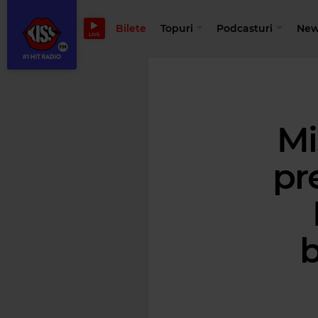
Bilete
Topuri
Podcasturi
New
LIVE
Mi
pr
b