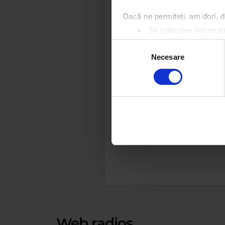
Dacă ne permiteți, am dori,
Să colectăm informații
Să vă identificăm disp
Selecția
Găsiți mai multe informații d
Necesare
consimțământului
Vă puteți modifica sau retra
Folosim cookie-uri pentru a pe
traficul. De asemenea, le ofer
care folosiți site-ul nostru. A
lor.
Web radios