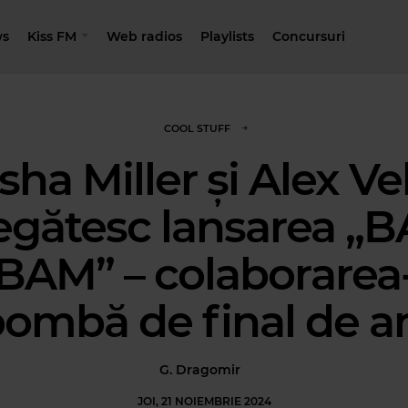
s
Kiss FM
Web radios
Playlists
Concursuri
COOL STUFF
sha Miller și Alex Ve
egătesc lansarea „
BAM” – colaborarea
ombă de final de a
G. Dragomir
JOI, 21 NOIEMBRIE 2024