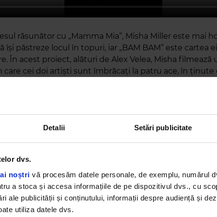
sul răsunător cu „Mamma Mia”, Misha Miller este mai ho
ă își păstreze locul în topuri, iar „BAM BAM” este cartea e
e. În acest proiect, alături de Alex Velea, Misha filmează 
n care cei doi artiști sunt îmbrăcați la patru ace, în ținut
neagră, stilizând perfect un look sofisticat, dar misterios.
i exclusive de la filmările videoclipului, unde cei doi artiș
din ceea ce urmează să fie piesa pe buzele tuturor!
Detalii
Setări publicitate
telor dvs.
ai noștri
vă procesăm datele personale, de exemplu, numărul dvs.
u a stoca și accesa informațiile de pe dispozitivul dvs., cu scopu
ri ale publicității și conținutului, informații despre audiență și d
ate utiliza datele dvs.