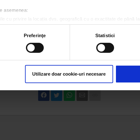
 de asemenea:
le cu privire la locația dvs. geografică cu o exactitate de până la
ozitivul scanândul-l în mod activ după caracteristici specifice (
espre procesarea datelor dvs. personale și configurați-vă preferin
Preferinţe
Statistici
ge oricând acordul din Declarația despre modulele cookie.
rsonaliza conținutul și anunțurile, pentru a oferi funcții de rețele
im partenerilor de rețele sociale, de publicitate și de analize info
ceștia le pot combina cu alte informații oferite de dvs. sau culese î
Utilizare doar cookie-uri necesare
ALEX VELEA
MISHA MILLER