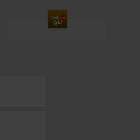
Magic Gold
CHER
–
BANG BANG (MY BABY SHOT ME DOWN)