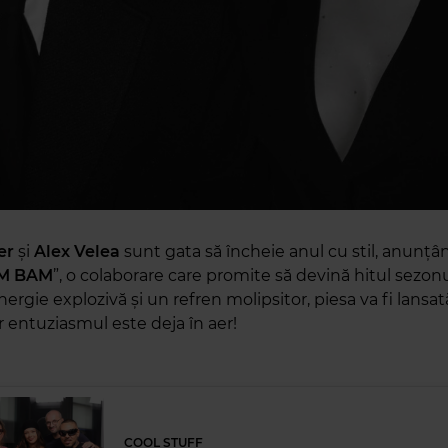
er
și
Alex Velea
sunt gata să încheie anul cu stil, anunțâ
M BAM
”, o colaborare care promite să devină hitul sezonu
nergie explozivă și un refren molipsitor, piesa va fi lansată
r entuziasmul este deja în aer!
COOL STUFF