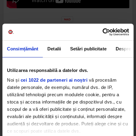
NAD
Consimțământ
Detalii
Setări publicitate
Despre
Web radios
Utilizarea responsabilă a datelor dvs.
Noi și
cei 1022 de parteneri ai noștri
vă procesăm
datele personale, de exemplu, numărul dvs. de IP,
utilizând tehnologii precum modulele cookie, pentru a
stoca și accesa informațiile de pe dispozitivul dvs., cu
scopul de a vă oferi publicitate și conținut personalizate,
Cele mai ascultate playlist-uri
evaluări ale publicității și conținutului, informații despre
audiență și dezvoltare de produse. Puteți alege cine și cu
ce scopuri poate utiliza datele dvs.