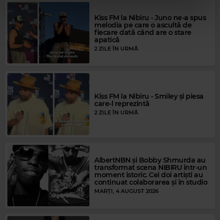
Kiss FM la Nibiru - Juno ne-a spus
melodia pe care o ascultă de
fiecare dată când are o stare
apatică
2 ZILE ÎN URMĂ
Rock Blues
STEVIE RAY VAUGHAN
–
MARY HAD A LITTLE LAMB (LIVE)
Kiss FM la Nibiru - Smiley și piesa
care-l reprezintă
2 ZILE ÎN URMĂ
AlbertNBN și Bobby Shmurda au
transformat scena NIBIRU într-un
moment istoric. Cei doi artiști au
continuat colaborarea și în studio
MARȚI, 4 AUGUST 2026
Magic FM