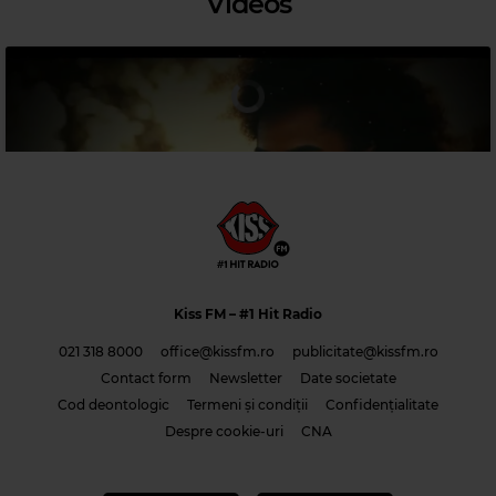
Videos
Magic 80s Hits
CINDY LAUPER
–
GIRLS JUST WANNA HAVE FUN
Kiss FM
– #1 Hit Radio
021 318 8000
office@kissfm.ro
publicitate@kissfm.ro
Contact form
Newsletter
Date societate
Cod deontologic
Termeni și condiții
Confidențialitate
Costi & Adrian Saguna & Benzol – Solo tu -1
Despre cookie-uri
CNA