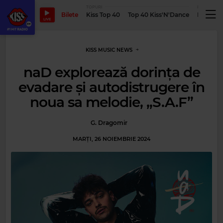
TOPURI
PODCASTUR
Bilete
Kiss Top 40
Top 40 Kiss'N'Dance
Podcastu
LIVE
KISS MUSIC NEWS
naD explorează dorința de
evadare și autodistrugere în
noua sa melodie, „S.A.F”
G. Dragomir
MARȚI, 26 NOIEMBRIE 2024