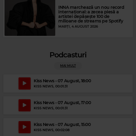
CRAIG DAVID
–
WALKING AWAY
INNA marchează un nou record
internațional: a zecea piesă a
artistei depășește 100 de
milioane de streams pe Spotify
MARȚI, 4 AUGUST 2026
Podcasturi
MAI MULT
Kiss News - 07 August, 18:00
KISS NEWS
, 00:01:31
Magic Gold
Kiss News - 07 August, 17:00
SUPERTRAMP
–
THE LOGICAL SONG
KISS NEWS
, 00:01:31
Kiss News - 07 August, 15:00
KISS NEWS
, 00:02:08