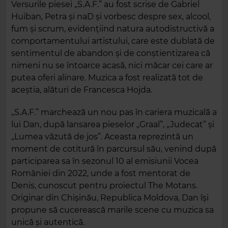
Versurile piesei „S.A.F.” au fost scrise de Gabriel
Huiban, Petra și naD și vorbesc despre sex, alcool,
fum și scrum, evidențiind natura autodistructivă a
comportamentului artistului, care este dublată de
sentimentul de abandon și de conștientizarea că
nimeni nu se întoarce acasă, nici măcar cei care ar
putea oferi alinare. Muzica a fost realizată tot de
aceștia, alături de Francesca Hojda.
„S.A.F.” marchează un nou pas în cariera muzicală a
lui Dan, după lansarea pieselor „Graal”, „Judecat” și
„Lumea văzută de jos”. Aceasta reprezintă un
moment de cotitură în parcursul său, venind după
participarea sa în sezonul 10 al emisiunii Vocea
României din 2022, unde a fost mentorat de
Denis, cunoscut pentru proiectul The Motans.
Originar din Chișinău, Republica Moldova, Dan își
propune să cucerească marile scene cu muzica sa
unică și autentică.