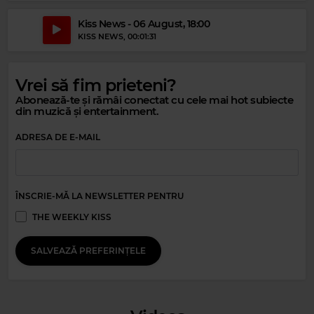
Kiss News - 06 August, 18:00
KISS NEWS
, 00:01:31
Vrei să fim prieteni?
Magic Relax
Abonează-te și rămâi conectat cu cele mai hot subiecte
WILBORN
–
HIDEAWAY
din muzică și entertainment.
ADRESA DE E-MAIL
Magic Party Mix
MAGIC PARTY MIX
–
MAGIC PARTY MIX
ÎNSCRIE-MĂ LA NEWSLETTER PENTRU
THE WEEKLY KISS
SALVEAZĂ PREFERINȚELE