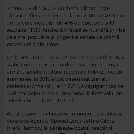
Sezonul 19 din „NCIS: Anchetă Militară” este
difuzat în fiecare miercuri, la ora 21:00, pe AXN. Cu
un parcurs incredibil de 476 de episoade și 19
sezoane, NCIS: Anchetă Militară se numără printre
cele mai populare și longevive seriale de dramă
procedurală din lume.
De la debutul său în 2003, super-producția CBS a
stabilit numeroase recorduri, devenind cel mai
urmărit serial din istoria rețelei de televiziune. De
asemenea, în 2011, a fost desemnat „serialul
preferat al Americii”, iar în 2014, a câștigat titlul de
„Cel mai popular serial de dramă” la Festivalul de
Televiziune de la Monte Carlo.
Acest sezon marchează un moment de cotitură,
deoarece Agentul Special Leroy Jethro Gibbs
(Mark Harmon) își părăsește postul, predând