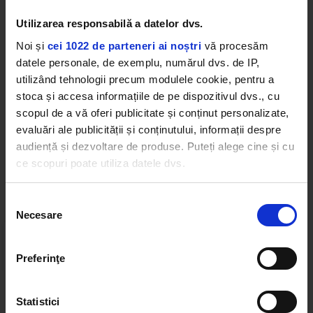
amprentă personală în serie. Rezultatul? Un serial
care și-a creat rapid propriul renume și a adunat
Utilizarea responsabilă a datelor dvs.
milioane de fani devotați în întreaga lume.
Noi și
cei 1022 de parteneri ai noștri
vă procesăm
datele personale, de exemplu, numărul dvs. de IP,
NCIS: ANCHETĂ MILITARĂ
NCIS: ANCHETĂ MILITARĂ ANX
utilizând tehnologii precum modulele cookie, pentru a
NCIS: ANCHETĂ MILITARĂ SEZON 19
stoca și accesa informațiile de pe dispozitivul dvs., cu
scopul de a vă oferi publicitate și conținut personalizate,
evaluări ale publicității și conținutului, informații despre
audiență și dezvoltare de produse. Puteți alege cine și cu
ce scopuri poate utiliza datele dvs.
Web radios
Dacă ne permiteți, am dori, de asemenea:
Selecția
Necesare
Să colectăm informațiile cu privire la locația dvs.
consimțământului
geografică cu o exactitate de până la câțiva metri
Să vă identificăm dispozitivul scanândul-l în mod
Preferinţe
activ după caracteristici specifice (amprentare)
Găsiți mai multe informații despre procesarea datelor
Statistici
dvs. personale și configurați-vă preferințele la
secțiunea
Cele mai ascultate playlist-uri