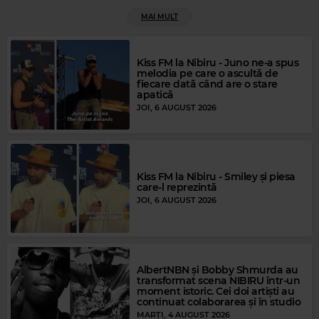
MAI MULT
Rock Blues
ETTA JAMES
–
I'D RATHER GO BLIND
Kiss FM la Nibiru - Juno ne-a spus
melodia pe care o ascultă de
fiecare dată când are o stare
apatică
JOI, 6 AUGUST 2026
Kiss FM la Nibiru - Smiley și piesa
care-l reprezintă
JOI, 6 AUGUST 2026
AlbertNBN și Bobby Shmurda au
transformat scena NIBIRU într-un
moment istoric. Cei doi artiști au
continuat colaborarea și în studio
Magic FM
MARȚI, 4 AUGUST 2026