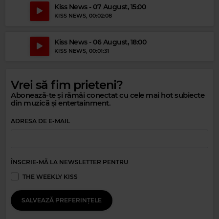
Kiss News - 07 August, 15:00
KISS NEWS
, 00:02:08
Kiss News - 06 August, 18:00
KISS NEWS
, 00:01:31
Vrei să fim prieteni?
Abonează-te și rămâi conectat cu cele mai hot subiecte
din muzică și entertainment.
ADRESA DE E-MAIL
Magic Party Mix
MAGIC PARTY MIX
–
MAGIC PARTY MIX
ÎNSCRIE-MĂ LA NEWSLETTER PENTRU
THE WEEKLY KISS
SALVEAZĂ PREFERINȚELE