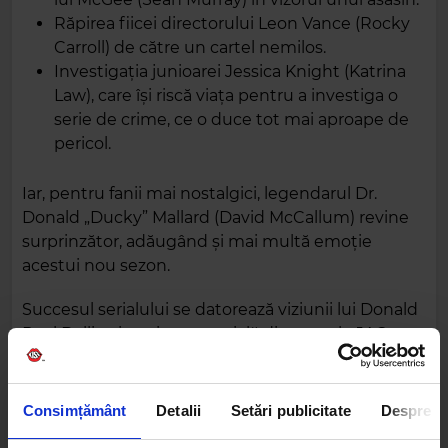
Răpirea fiicei directorului Leon Vance (Rocky
Carroll) de către un cartel nemilos.
Investigația junioarei Jessica Knight (Katrina
Law), care își riscă viața pentru a investiga o
serie de crime, ce o duce tot mai aproape de
pericol.
Iar, pentru fanii mai nostalgici, legendarul Dr.
Donald „Ducky” Mallard (David McCallum) revine
surprinzător, adăugând și mai multă emoție
acestui nou sezon.
Succesul serialului se datorează viziunii lui Donald
Paul Bellisario, mintea genială din spatele JAG –
faimosul serial american de dramă juridică.
Inspirându-se din propria experiență de veteran al
Consimțământ
Detalii
Setări publicitate
Despre
Marinei, Bellisario a adus autenticitate și o