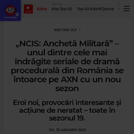
TOPURI
PODCASTUR
Bilete
Kiss Top 40
Top 40 Kiss'N'Dance
Podcastu
LIVE
KISS TIME OUT
„NCIS: Anchetă Militară” –
unul dintre cele mai
îndrăgite seriale de dramă
procedurală din România se
întoarce pe AXN cu un nou
sezon
Eroi noi, provocări interesante și
acțiune de neratat – toate în
sezonul 19.
JOI, 23 IANUARIE 2025