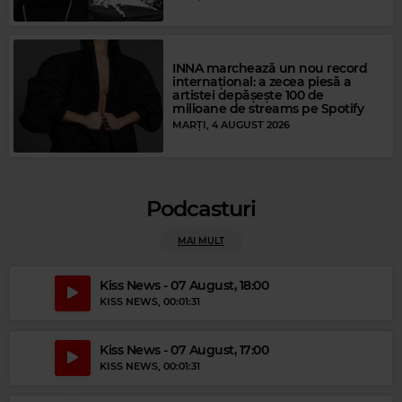
MODERN TALKING
–
GERONIMO'S CADILLAC
INNA marchează un nou record
internațional: a zecea piesă a
artistei depășește 100 de
milioane de streams pe Spotify
MARȚI, 4 AUGUST 2026
Podcasturi
MAI MULT
Kiss News - 07 August, 18:00
KISS NEWS
, 00:01:31
Magic Gold
Kiss News - 07 August, 17:00
PROCOL HARUM
–
A WHITER SHADE OF PALE
KISS NEWS
, 00:01:31