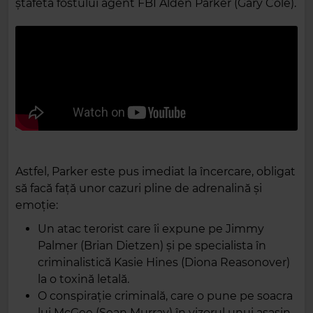
ștafeta fostului agent FBI Alden Parker (Gary Cole).
Astfel, Parker este pus imediat la încercare, obligat
să facă față unor cazuri pline de adrenalină și
emoție:
Un atac terorist care îi expune pe Jimmy
Palmer (Brian Dietzen) și pe specialista în
criminalistică Kasie Hines (Diona Reasonover)
la o toxină letală.
O conspirație criminală, care o pune pe soacra
lui McGee (Sean Murray) în vizorul unui asasin.