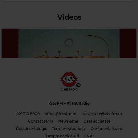
Videos
Magic Relax
POMPLAMOOSE
–
OH, PRETTY WOMAN
Kiss FM
– #1 Hit Radio
021 318 8000
office@kissfm.ro
publicitate@kissfm.ro
Contact form
Newsletter
Date societate
Cod deontologic
Termeni și condiții
Confidențialitate
Sunnery James & Ryan Marciano – I Wonder
Despre cookie-uri
CNA