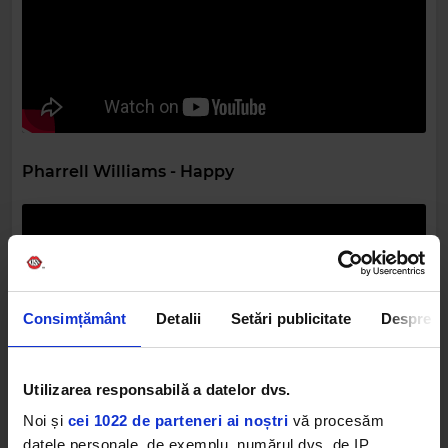
Pharrell Williams - Happy
Consimțământ
Detalii
Setări publicitate
Despre
Utilizarea responsabilă a datelor dvs.
Robin Williams - Friend Like Me
Noi și
cei 1022 de parteneri ai noștri
vă procesăm
datele personale, de exemplu, numărul dvs. de IP,