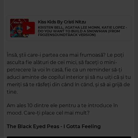
Kiss Kids By Cristi Nitzu
KRISTEN BELL, AGATHA LEE MONN, KATIE LOPEZ
-
DO YOU WANT TO BUILD A SNOWMAN (FROM
FROZENSOUNDTRACK VERSION)
Însă, știi care-i partea cea mai frumoasă? Le poți
asculta fie alături de cei mici, să faceți o mini-
petrecere la voi în casă, fie ca un reminder să-ți
aduci aminte de copilul interior și să nu uiți că și tu
meriți să te răsfeți din când în când, și să ai grijă de
tine.
Am ales 10 dintre ele pentru a te introduce în
mood. Care-ți place cel mai mult?
The Black Eyed Peas - I Gotta Feeling