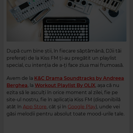
După cum bine știi, în fiecare săptămână, DJii tăi
preferați de la Kiss FM ți-au pregătit un playlist
special, cu intenția de a-ți face ziua mai frumoasă.
Avem de la
K&C Drama Soundtracks by Andreea
Berghea
, la
Workout Playlist By OLiX
, așa că nu
ezita să le asculți în orice moment al zilei, fie pe
site-ul nostru, fie în aplicația Kiss FM (disponibilă
atât în
App Store
, cât și în
Google Play
), unde vei
găsi melodii pentru absolut toate mood-urile tale.