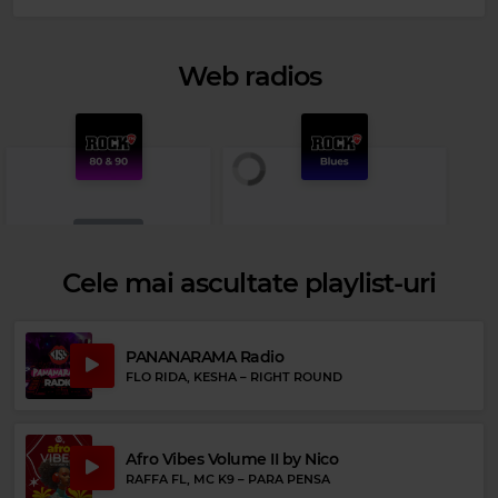
Web radios
Cele mai ascultate playlist-uri
PANANARAMA Radio
FLO RIDA, KESHA
–
RIGHT ROUND
Rock 80s & 90s
Rock Blues
JOURNEY
–
SEPARATE WAYS
OTIS RUSH
–
DOUBLE TROUBLE
Afro Vibes Volume II by Nico
RAFFA FL, MC K9
–
PARA PENSA