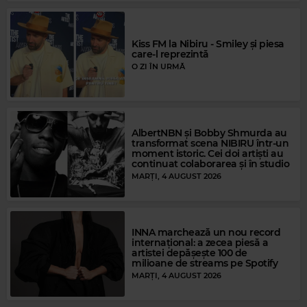
Kiss FM la Nibiru - Smiley și piesa
care-l reprezintă
O ZI ÎN URMĂ
Magic Gold
THE EVERLY BROTHERS
–
ALL I HAVE TO DO IS DREAM
AlbertNBN și Bobby Shmurda au
transformat scena NIBIRU într-un
moment istoric. Cei doi artiști au
continuat colaborarea și în studio
MARȚI, 4 AUGUST 2026
INNA marchează un nou record
internațional: a zecea piesă a
artistei depășește 100 de
milioane de streams pe Spotify
MARȚI, 4 AUGUST 2026