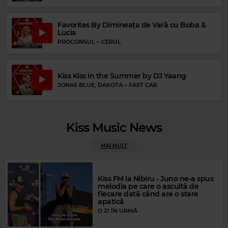
Favorites By Dimineața de Vară cu Boba &
Lucia
PROCONSUL
–
CERUL
Kiss Kiss in the Summer by DJ Yaang
JONAS BLUE, DAKOTA
–
FAST CAR
Magic FM
INNA
–
UP
Kiss Music News
MAI MULT
Kiss FM la Nibiru - Juno ne-a spus
melodia pe care o ascultă de
fiecare dată când are o stare
apatică
O ZI ÎN URMĂ