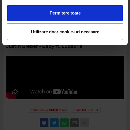
anunțurile, pentru a oferi funcții de rețele sociale și pentru
a analiza traficul. De asemenea, le oferim partenerilor de
Permitere toate
rețele sociale, de publicitate și de analize informații cu
privire la modul în care folosiți site-ul nostru. Aceștia le
pot combina cu alte informații oferite de dvs. sau culese
Utilizare doar cookie-uri necesare
în urma folosirii serviciilor lor.
Justin Bieber - Baby ft. Ludacris
KISS KIDS BY CRISTI NITZU
PLAYLIST KISS FM