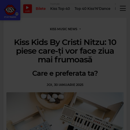
TOPURI
PODCASTUR
Bilete
Kiss Top 40
Top 40 Kiss'N'Dance
Podcastu
LIVE
KISS MUSIC NEWS
Kiss Kids By Cristi Nitzu: 10
piese care-ți vor face ziua
mai frumoasă
Care e preferata ta?
JOI, 30 IANUARIE 2025