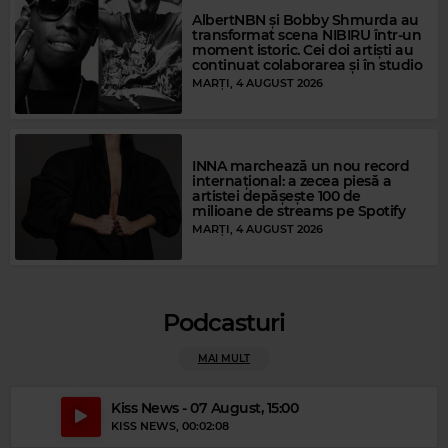
AlbertNBN și Bobby Shmurda au
transformat scena NIBIRU într-un
moment istoric. Cei doi artiști au
continuat colaborarea și în studio
MARȚI, 4 AUGUST 2026
INNA marchează un nou record
internațional: a zecea piesă a
artistei depășește 100 de
milioane de streams pe Spotify
MARȚI, 4 AUGUST 2026
Podcasturi
Magic Relax
MAI MULT
OS DIGITALISTAS
–
INVISIBLE TOUCH (FEAT MONIQUE)
Kiss News - 07 August, 15:00
KISS NEWS
, 00:02:08