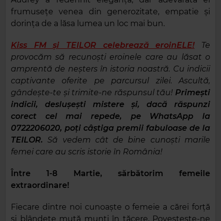
frumusețe venea din generozitate, empatie și
dorința de a lăsa lumea un loc mai bun.
Kiss FM și TEILOR celebrează eroinELE!
Te
provocăm să recunoști eroinele care au lăsat o
amprentă de neșters în istoria noastră. Cu indicii
captivante oferite pe parcursul zilei. Ascultă,
gândește-te și trimite-ne răspunsul tău!
Primești
indicii, deslușești mistere și, dacă răspunzi
corect cel mai repede, pe WhatsApp la
0722206020, poți câștiga premii fabuloase de la
TEILOR.
Să vedem cât de bine cunoști marile
femei care au scris istorie în România!
Între 1-8 Martie, sărbătorim femeile
extraordinare!
Fiecare dintre noi cunoaște o femeie a cărei forță
și blândețe mută munți în tăcere. Povestește-ne