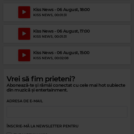
Kiss News - 06 August, 18:00
KISS NEWS
, 00:01:31
Kiss News - 06 August, 17:00
KISS NEWS
, 00:01:31
Kiss News - 06 August, 15:00
KISS NEWS
, 00:02:08
Vrei să fim prieteni?
Abonează-te și rămâi conectat cu cele mai hot subiecte
Magic 80s Hits
din muzică și entertainment.
SPANDAU BALLET
–
THROUGH THE BARRICADES
ADRESA DE E-MAIL
ÎNSCRIE-MĂ LA NEWSLETTER PENTRU