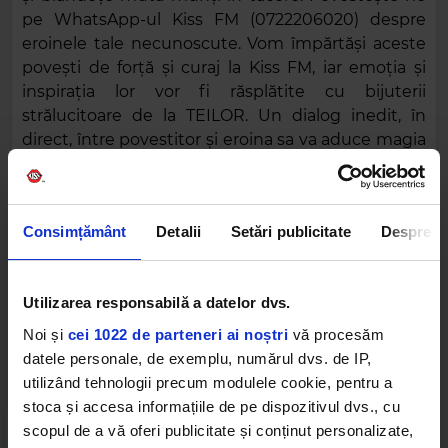
pe WhatsApp-ul Kiss FM (0722206020) despre
eroinele tale necunoscute. Vom împărtăși aceste
povești de forță și curaj la Kiss FM, iar emoția și
inspirația lor vor fi răsplătite cu bijuterii
strălucitoare de la TEILOR. Un dialog inedit, în
direct, între povestitor și eroina sa va aduce magia
în casele ascultătorilor.
AUDREY HEPBURN
EROINELE
Consimțământ
Detalii
Setări publicitate
Despre
Utilizarea responsabilă a datelor dvs.
Noi și
cei 1022 de parteneri ai noștri
vă procesăm
Web radios
datele personale, de exemplu, numărul dvs. de IP,
utilizând tehnologii precum modulele cookie, pentru a
stoca și accesa informațiile de pe dispozitivul dvs., cu
scopul de a vă oferi publicitate și conținut personalizate,