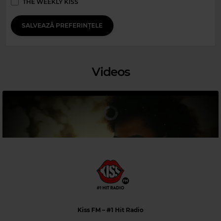
THE WEEKLY KISS
SALVEAZĂ PREFERINȚELE
Videos
Magic 90s Hits
SOPHIE B. HAWKINS
–
DAMN I WISH I WAS YOUR LOVER
Kiss FM
– #1 Hit Radio