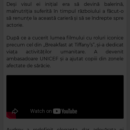
Deși visul ei inițial era să devină balerină,
malnutriția suferită în timpul războiului a făcut-o
să renunțe la această carieră și să se îndrepte spre
actorie.
După ce a cucerit lumea filmului cu roluri iconice
precum cel din „Breakfast at Tiffany’s”, și-a dedicat
viața activităților umanitare. A devenit
ambasadoare UNICEF și a ajutat copiii din zonele
afectate de sărăcie.
Audrey a redefinit eleganța, dar adevărata ei