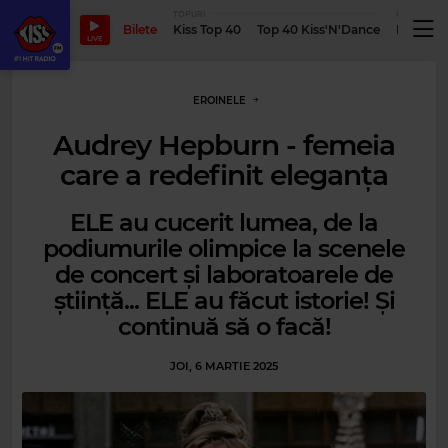
TOPURI
PODCASTUR
Bilete
Kiss Top 40
Top 40 Kiss'N'Dance
Podcastu
LIVE
EROINELE
Audrey Hepburn - femeia
care a redefinit eleganța
ELE au cucerit lumea, de la
podiumurile olimpice la scenele
de concert și laboratoarele de
știință... ELE au făcut istorie! Și
continuă să o facă!
JOI, 6 MARTIE 2025