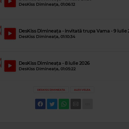
DesKiss Dimineața
,
01:06:12
DesKiss Dimineața - invitată trupa Vama - 9 iulie
DesKiss Dimineața
,
01:10:34
DesKiss Dimineața - 8 iulie 2026
DesKiss Dimineața
,
01:05:22
DESKISS DIMINEATA
ALEX VELEA