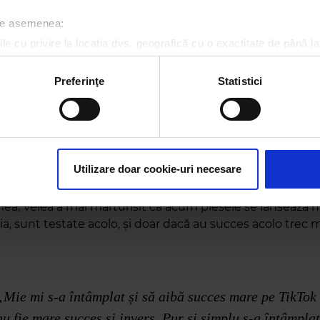
 de asemenea:
le cu privire la locația dvs. geografică cu o exactitate de până la
ozitivul scanândul-l în mod activ după caracteristici specifice (
espre procesarea datelor dvs. personale și configurați-vă preferin
Preferinţe
Statistici
ge oricând acordul din Declarația despre modulele cookie.
rsonaliza conținutul și anunțurile, pentru a oferi funcții de rețele
im partenerilor de rețele sociale, de publicitate și de analize info
ceștia le pot combina cu alte informații oferite de dvs. sau culese î
Utilizare doar cookie-uri necesare
a, Velea a mai mărturisit că acum piesele se lansează m
a, sunt testate acolo, și doar dacă au succes acolo trec 
„Mie mi s-a întâmplat și să aibă succes mare pe TikTok 
nu fie mare succes și invers. Pur și simplu s-a întâmplat