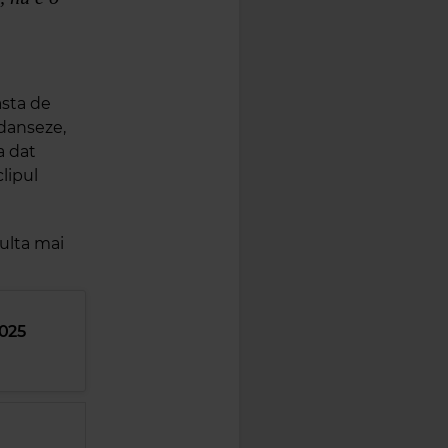
asta de
 danseze,
a dat
lipul
culta mai
2025