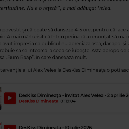
certitudine. Nu e o rețetă”, a mai adăugat Velea.
 povestit și că poate să danseze 4-5 ore, pentru că face 
ic. A mai mărturisit că într-o perioadă a renunțat să mai
 avut impresia că publicul nu apreciază asta, dar apoi și-
rebuie să se întoarcă la ceea ce iubește. Asta apropo de c
sa „Bum Baap”, în care dansează mult.
tervenție a lui Alex Velea la DesKiss Dimineața o poți as
DesKiss Dimineața - invitat Alex Velea - 2 aprilie 
DesKiss Dimineața
,
01:19:04
DesKiss Dimineața - 10 iulie 2026