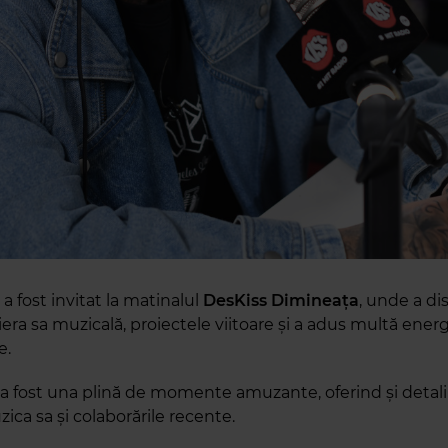
a
a fost invitat la matinalul
DesKiss Dimineața
, unde a di
era sa muzicală, proiectele viitoare și a adus multă energ
e.
a a fost una plină de momente amuzante, oferind și detali
ica sa și colaborările recente.