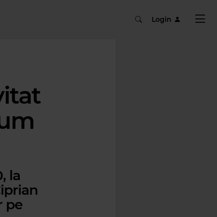
Login
itat
„Bum
, la
iprian
r pe