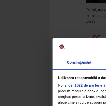
După, Alex 
imediat fap
piesă.
Consimțământ
Utilizarea responsabilă a da
Noi și
cei 1022 de parteneri 
precum modulele cookie, pentr
conținut personalizate, evaluă
alege cine și cu ce scopuri po