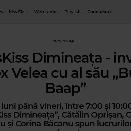
s
Kiss FM
Web radios
Playlists
Concursuri
COOL STUFF
Kiss Dimineața - inv
x Velea cu al său 
Baap”
luni până vineri, între 7:00 și 10:00
iss Dimineața”, Cătălin Oprișan, C
u și Corina Băcanu spun lucrurilo