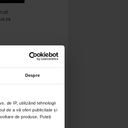
rcat
ua sa
 Alex
r că se
Despre
 de IP, utilizând tehnologii
l de a vă oferi publicitate și
ezvoltare de produse. Puteți