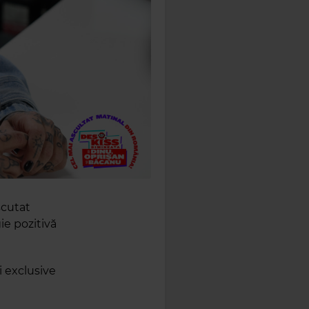
scutat
ie pozitivă
i exclusive