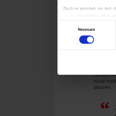
Dacă ne permiteți, am dori,
Să colectăm informații
Să vă identificăm disp
Selecția
Găsiți mai multe informații d
Necesare
consimțământului
Vă puteți modifica sau retra
Folosim cookie-uri pentru a pe
traficul. De asemenea, le ofer
care folosiți site-ul nostru. A
lor.
De asemene
social medi
departe.