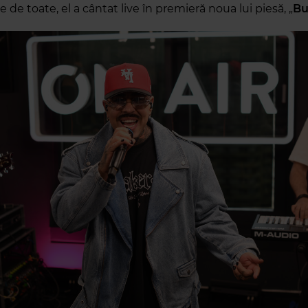
te de toate, el a cântat live în premieră noua lui piesă, „
Bu