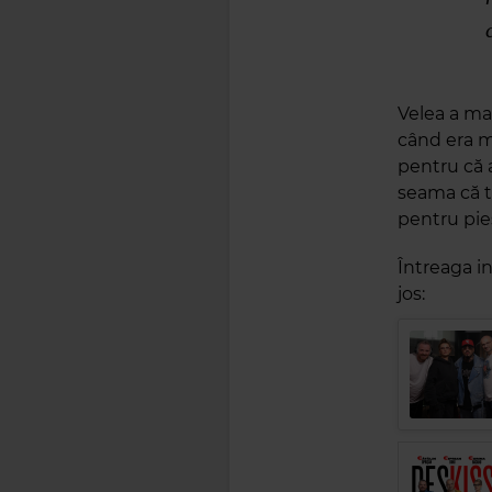
Velea a mai
când era m
pentru că a
seama că t
pentru pie
Întreaga in
jos: