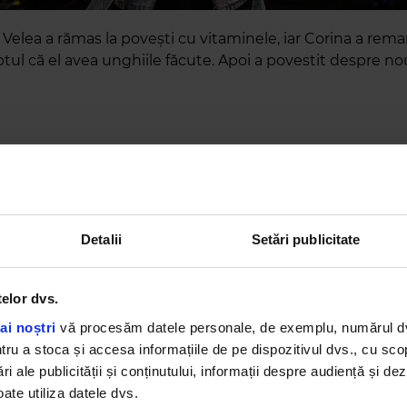
Velea a rămas la povești cu vitaminele, iar Corina a rema
tul că el avea unghiile făcute. Apoi a povestit despre no
„Piesa se numește „Bum Baap”, e cel mai recent single
Velea, lansez piese una după alta, de dragul fanilor, spe
regăsesc în muzica mea”, a povestit Alex Velea.
Detalii
Setări publicitate
telor dvs.
ai noștri
vă procesăm datele personale, de exemplu, numărul dvs.
u a stoca și accesa informațiile de pe dispozitivul dvs., cu scopu
ri ale publicității și conținutului, informații despre audiență și d
ate utiliza datele dvs.