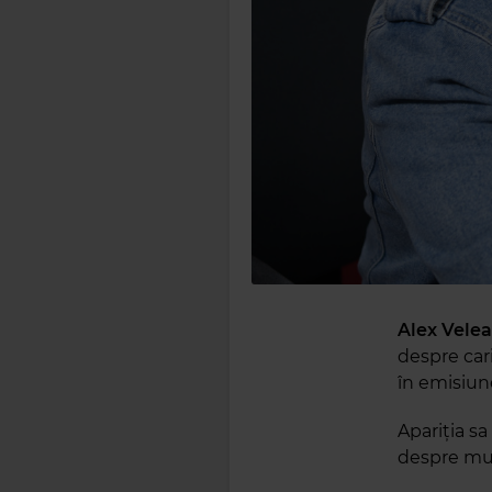
Alex Vele
despre cari
în emisiun
Apariția s
despre muz