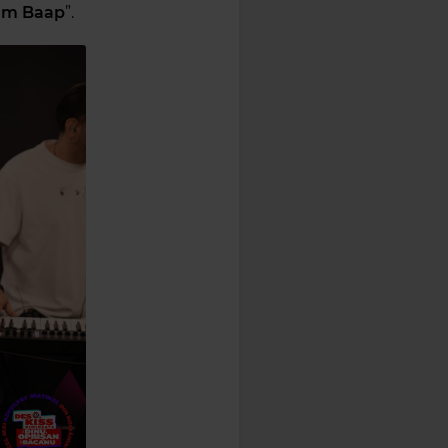
m Baap
”.