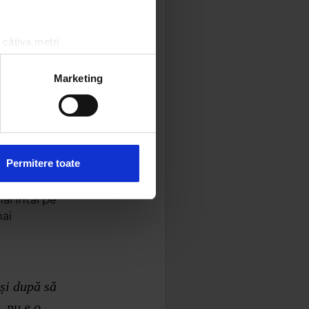
 câțiva metri
amprentare)
țele la
secțiunea cu detalii
.
Marketing
 sociale și pentru a analiza
rmații cu privire la modul în
n urma folosirii serviciilor
Permitere toate
ai întâi pe
mai
și după să
, nu e o