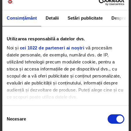
România, Vunk a fost mereu în avangarda
inovației. A marcat numeroase premiere, precum
realizarea primului videoclip 3D, organizarea
Consimțământ
Detalii
Setări publicitate
Despre
primului concert multimedia, crearea unui afiș
format exclusiv din GIF-uri sau filmarea primului
videoclip live pe Facebook. Piese precum „Pleacă”
Utilizarea responsabilă a datelor dvs.
(Hit Gold), „Vreau o țară ca afară”, „Așa și” sau
Noi și
cei 1022 de parteneri ai noștri
vă procesăm
„Numai la doi” au dominat topurile radio
datele personale, de exemplu, numărul dvs. de IP,
săptămâni la rând. Mai mult decât atât, în 2018,
utilizând tehnologii precum modulele cookie, pentru a
Vunk a devenit prima formație românească
stoca și accesa informațiile de pe dispozitivul dvs., cu
protagonistă a unui documentar – „Jur să spun
scopul de a vă oferi publicitate și conținut personalizate,
adevărul”.
evaluări ale publicității și conținutului, informații despre
audiență și dezvoltare de produse. Puteți alege cine și cu
VUNK
ce scopuri poate utiliza datele dvs.
Dacă ne permiteți, am dori, de asemenea:
Selecția
Necesare
Să colectăm informațiile cu privire la locația dvs.
consimțământului
geografică cu o exactitate de până la câțiva metri