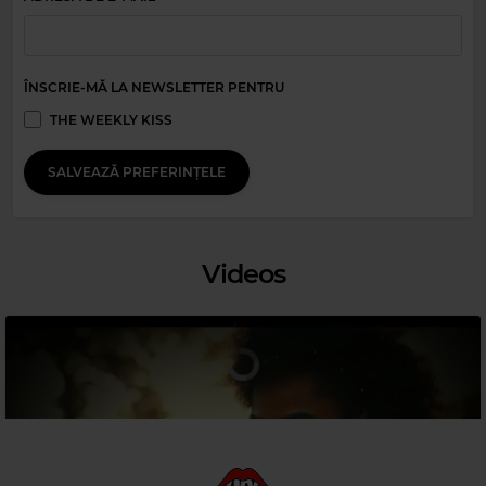
ÎNSCRIE-MĂ LA NEWSLETTER PENTRU
THE WEEKLY KISS
Magic 80s Hits
SALVEAZĂ PREFERINȚELE
SIMPLY RED
–
IF YOU DON'T KNOW ME BY NOW
Videos