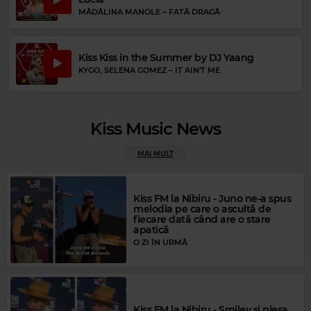
MĂDĂLINA MANOLE
–
FATĂ DRAGĂ
Kiss Kiss in the Summer by DJ Yaang
KYGO, SELENA GOMEZ
–
IT AIN'T ME
Magic Gold
Kiss Music News
Magic FM
ABBA
–
MONEY, MONEY, MONEY
CELINE DION
–
FALLING INTO YOU
MAI MULT
Kiss FM la Nibiru - Juno ne-a spus
melodia pe care o ascultă de
fiecare dată când are o stare
apatică
O ZI ÎN URMĂ
Kiss FM la Nibiru - Smiley și piesa