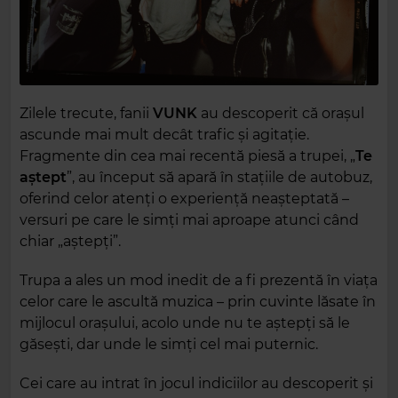
Zilele trecute, fanii
VUNK
au descoperit că orașul
ascunde mai mult decât trafic și agitație.
Fragmente din cea mai recentă piesă a trupei, „
Te
aștept
”, au început să apară în stațiile de autobuz,
oferind celor atenți o experiență neașteptată –
versuri pe care le simți mai aproape atunci când
chiar „aștepți”.
Trupa a ales un mod inedit de a fi prezentă în viața
celor care le ascultă muzica – prin cuvinte lăsate în
mijlocul orașului, acolo unde nu te aștepți să le
găsești, dar unde le simți cel mai puternic.
Cei care au intrat în jocul indiciilor au descoperit și