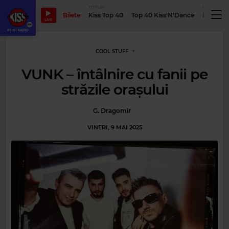
TOPURI
PODCASTUR
Bilete
Kiss Top 40
Top 40 Kiss'N'Dance
Podcastu
LIVE
COOL STUFF
VUNK – întâlnire cu fanii pe
străzile orașului
G. Dragomir
VINERI, 9 MAI 2025