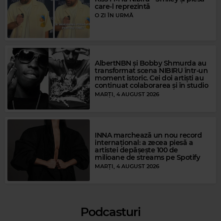
care-l reprezintă
O ZI ÎN URMĂ
Magic Party Mix
MAGIC PARTY MIX
–
MAGIC PARTY MIX
AlbertNBN și Bobby Shmurda au
transformat scena NIBIRU într-un
moment istoric. Cei doi artiști au
continuat colaborarea și în studio
MARȚI, 4 AUGUST 2026
INNA marchează un nou record
internațional: a zecea piesă a
artistei depășește 100 de
milioane de streams pe Spotify
MARȚI, 4 AUGUST 2026
Podcasturi