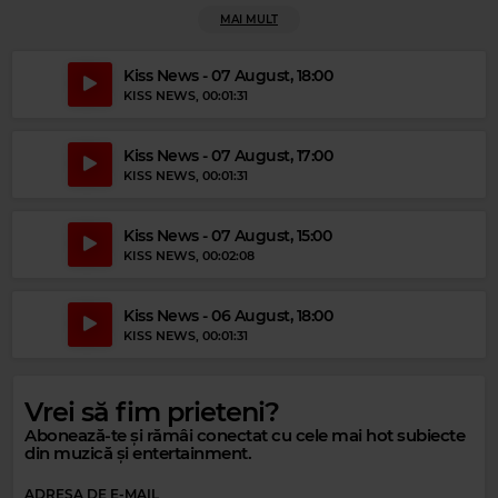
MAI MULT
Kiss News - 07 August, 18:00
KISS NEWS
, 00:01:31
Kiss News - 07 August, 17:00
KISS NEWS
, 00:01:31
Magic Relax
Kiss News - 07 August, 15:00
MUSIC TRAVEL LOVE FT. BUGOY DRILON
–
NOTHING'S GONNA CHANGE
MY LOVE FOR YOU
KISS NEWS
, 00:02:08
Kiss News - 06 August, 18:00
KISS NEWS
, 00:01:31
Vrei să fim prieteni?
Abonează-te și rămâi conectat cu cele mai hot subiecte
din muzică și entertainment.
ADRESA DE E-MAIL