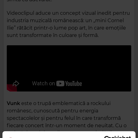
Videoclipul aduce un concept vizual inedit pentru
industria muzicală românească: un „mini Cornel
Ilie” rătăcit printr-o lume pop art, în care emoțiile
sunt transformate în culoare și formă.
Vunk
este o trupă emblematică a rockului
românesc, cunoscută pentru energia
spectacolelor și pentru felul în care transformă
fiecare concert într-un moment de neuitat. Cu o
carieră de trei decenii pe scena muzicală din