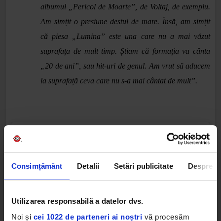
albumul „Pericol de Moarte”, de Voltaj, de exemplu.
Am simțit o presiune destul de mare. Însă, am simțit
că piesa „Lumina” este una care nu a mai văzut
suprafața de mult timp. Știam că formația va cânta
„20 de ani”, sau hit-uri de genul. Am vrut să aducem
la suprafață ceva care nu s-a mai cântat de mult”.
Consimțământ
Detalii
Setări publicitate
Despre
Utilizarea responsabilă a datelor dvs.
Noi și
cei 1022 de parteneri ai noștri
vă procesăm