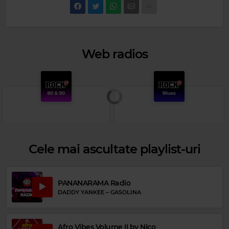
Web radios
Cele mai ascultate playlist-uri
PANANARAMA Radio
DADDY YANKEE
–
GASOLINA
Rock 80s & 90s
Rock Blues
WHITESNAKE
–
HERE I GO AGAIN
MUDDY WATERS
–
MANNISH BOY
Afro Vibes Volume II by Nico