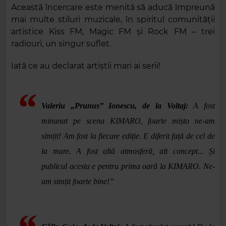
Această încercare este menită să aducă împreună
mai multe stiluri muzicale, în spiritul comunității
artistice Kiss FM, Magic FM și Rock FM – trei
radiouri, un singur suflet.
Iată ce au declarat artiștii mari ai serii!
Valeriu „Prunus” Ionescu, de la Voltaj:
A fost
minunat pe scena KIMARO, foarte mișto ne-am
simțit! Am fost la fiecare ediție. E diferit față de cel de
la mare. A fost altă atmosferă, alt concept... Și
publicul acesta e pentru prima oară la KIMARO. Ne-
am simțit foarte bine!”