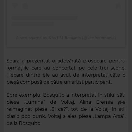
A post shared by 𝐊𝐢𝐬𝐬 𝐅𝐌 𝐑𝐨𝐦𝐚𝐧𝐢𝐚 (@kissfmromania)
Seara a prezentat o adevărată provocare pentru
formațiile care au concertat pe cele trei scene.
Fiecare dintre ele au avut de interpretat câte o
piesă compusă de către un artist participant.
Spre exemplu, Bosquito a interpretat în stilul său
piesa „Lumina” de Voltaj. Alina Eremia și-a
reimaginat piesa „Și ce?”, tot de la Voltaj, în stil
clasic pop punk. Voltaj a ales piesa „Lampa Arsă”,
de la Bosquito.