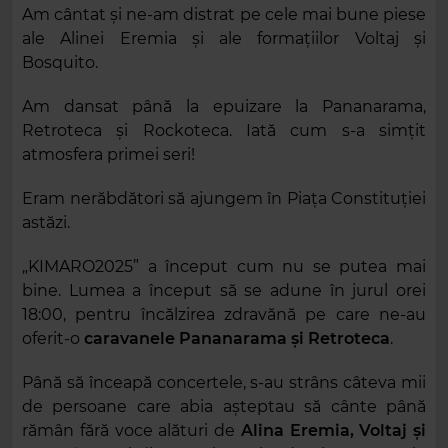
Am cântat și ne-am distrat pe cele mai bune piese
ale Alinei Eremia și ale formațiilor Voltaj și
Bosquito.
Am dansat până la epuizare la Pananarama,
Retroteca și Rockoteca. Iată cum s-a simțit
atmosfera primei seri!
Eram nerăbdători să ajungem în Piața Constituției
astăzi.
„KIMARO2025” a început cum nu se putea mai
bine. Lumea a început să se adune în jurul orei
18:00, pentru încălzirea zdravănă pe care ne-au
oferit-o
caravanele Pananarama și Retroteca
.
Până să înceapă concertele, s-au strâns câteva mii
de persoane care abia așteptau să cânte până
rămân fără voce alături de
Alina Eremia, Voltaj și