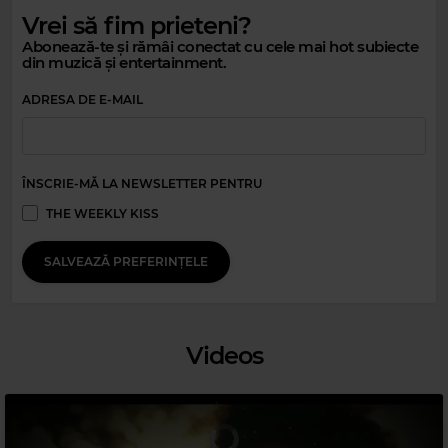
Vrei să fim prieteni?
Magic Relax
Abonează-te și rămâi conectat cu cele mai hot subiecte
din muzică și entertainment.
MONDINGO
–
UNDERWATER
ADRESA DE E-MAIL
ÎNSCRIE-MĂ LA NEWSLETTER PENTRU
THE WEEKLY KISS
SALVEAZĂ PREFERINȚELE
Magic 90s Hits
FAITH NO MORE
–
EASY
Videos
Magic 80s Hits
PATRICK SWAYZE
–
SHE'S LIKE THE WIND