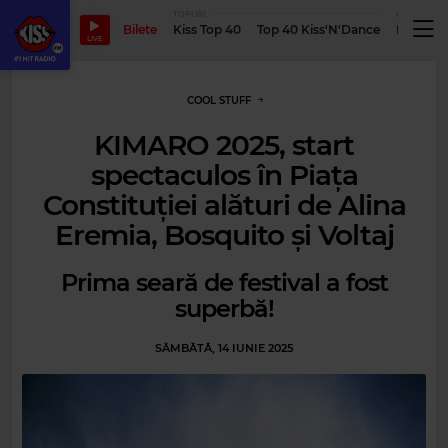
TOPURI
PODCASTUR
Bilete
Kiss Top 40
Top 40 Kiss'N'Dance
Podcastu
LIVE
COOL STUFF
KIMARO 2025, start
spectaculos în Piața
Constituției alături de Alina
Eremia, Bosquito și Voltaj
Prima seară de festival a fost
superbă!
SÂMBĂTĂ, 14 IUNIE 2025