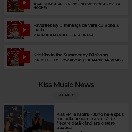
JOAN SEBASTIAN, SINEGO
–
SECRETO DE AMOR (LA
NOCHE)
Favorites By Dimineața de Vară cu Boba &
Lucia
MĂDĂLINA MANOLE
–
FATĂ DRAGĂ
Kiss Kiss in the Summer by DJ Yaang
LYKKE LI
–
I FOLLOW RIVERS (THE MAGICIAN REMIX)
Magic FM
PRINCE
–
PURPLE RAIN
Kiss Music News
MAI MULT
Kiss FM la Nibiru - Juno ne-a spus
melodia pe care o ascultă de
fiecare dată când are o stare
apatică