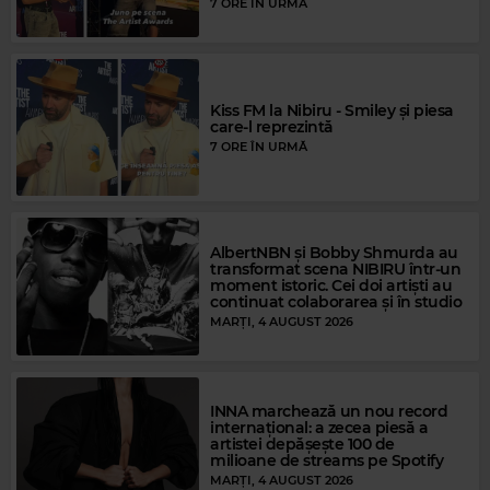
7 ORE ÎN URMĂ
Kiss FM la Nibiru - Smiley și piesa
care-l reprezintă
7 ORE ÎN URMĂ
AlbertNBN și Bobby Shmurda au
transformat scena NIBIRU într-un
moment istoric. Cei doi artiști au
continuat colaborarea și în studio
MARȚI, 4 AUGUST 2026
Magic Gold
ARETHA FRANKLIN
–
(YOU MAKE ME FEEL LIKE) A NATURAL WOMAN
INNA marchează un nou record
internațional: a zecea piesă a
artistei depășește 100 de
milioane de streams pe Spotify
MARȚI, 4 AUGUST 2026