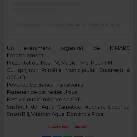
A post shared by 𝐊𝐢𝐬𝐬 𝐅𝐌 𝐑𝐨𝐦𝐚𝐧𝐢𝐚 (@kissfmromania)
Un eveniment organizat de KIMARO
Entertainment.
Prezentat de: Kiss FM, Magic FM și Rock FM
Cu sprijinul: Primăria Municipiului București și
ARCUB
Powered by: Banca Transilvania
Parteneri de distracție: Ursus
Festival pus în mișcare de BYD
Susținut de: Aqua Carpatica, Auchan, Cocorico,
SmartBill, Vitamin Aqua, Domino’s Pizza
KIMARO 2025
KIMARO