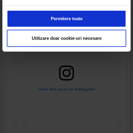
Folosim cookie-uri pentru a personaliza conținutul și
anunțurile, pentru a oferi funcții de rețele sociale și pentru
a analiza traficul. De asemenea, le oferim partenerilor de
Permitere toate
rețele sociale, de publicitate și de analize informații cu
privire la modul în care folosiți site-ul nostru. Aceștia le
pot combina cu alte informații oferite de dvs. sau culese
Utilizare doar cookie-uri necesare
în urma folosirii serviciilor lor.
View this post on Instagram