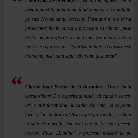
Călin Goia, de la Voltaj:
A fost absolut superb! De la
primul până la ultimul om, toată lumea era cu mâinile
pe sus! Ne-am simțit excelent! Formatul ni s-a părut
provocator, inedit. A fost o provocare să cântăm piese
de la colegii noștri de scenă. Chiar și a cânta în două
reprize e o provocare. Ca artist, trebuie să construiești
momente, însă, sunt sigur că ne-am descurcat”
Ciprian Ioan Pascal, de la Bosquito:
„M-am simțit
extraordinar! E o experiență nouă, să cântăm cover-
uri, o mai facem doar la radio, dar, iată, că se poate
face. și într-un festival! Asta a fost provocator, să stăm
la sala de repetiții. Am avut emoții. Ne știm piesele
noastre. Piesa „Lumina” e preferata noastră de pe