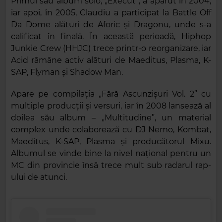
Primul său album solo, „Execut”, a apărut în 2004,
iar apoi, în 2005, Claudiu a participat la Battle Off
Da Dome alături de Aforic și Dragonu, unde s-a
calificat în finală. În această perioadă, Hiphop
Junkie Crew (HHJC) trece printr-o reorganizare, iar
Acid rămâne activ alături de Maeditus, Plasma, K-
SAP, Flyman și Shadow Man.
Apare pe compilația „Fără Ascunzișuri Vol. 2” cu
multiple producții și versuri, iar în 2008 lansează al
doilea său album – „Multitudine”, un material
complex unde colaborează cu DJ Nemo, Kombat,
Maeditus, K-SAP, Plasma și producătorul Mixu.
Albumul se vinde bine la nivel național pentru un
MC din provincie însă trece mult sub radarul rap-
ului de atunci.