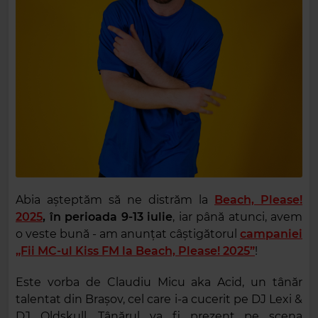
Abia așteptăm să ne distrăm la
Beach, Please!
2025
, în perioada 9-13 iulie
, iar până atunci, avem
o veste bună - am anunțat câștigătorul
campaniei
„Fii MC-ul Kiss FM la Beach, Please! 2025”
!
Este vorba de Claudiu Micu aka Acid, un tânăr
talentat din Brașov, cel care i-a cucerit pe DJ Lexi &
DJ Oldskull. Tânărul va fi prezent pe scena