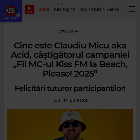
TOPURI
PODCASTUR
Bilete
Kiss Top 40
Top 40 Kiss'N'Dance
Podcastu
LIVE
COOL STUFF
Cine este Claudiu Micu aka
Acid, câștigătorul campaniei
„Fii MC-ul Kiss FM la Beach,
Please! 2025”
Felicitări tuturor participanților!
LUNI, 30 IUNIE 2025