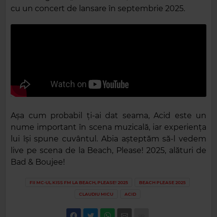
cu un concert de lansare în septembrie 2025.
Așa cum probabil ți-ai dat seama, Acid este un
nume important în scena muzicală, iar experiența
lui își spune cuvântul. Abia așteptăm să-l vedem
live pe scena de la Beach, Please! 2025, alături de
Bad & Boujee!
FII MC-UL KISS FM LA BEACH, PLEASE! 2025
BEACH PLEASE 2025
CLAUDIU MICU
ACID