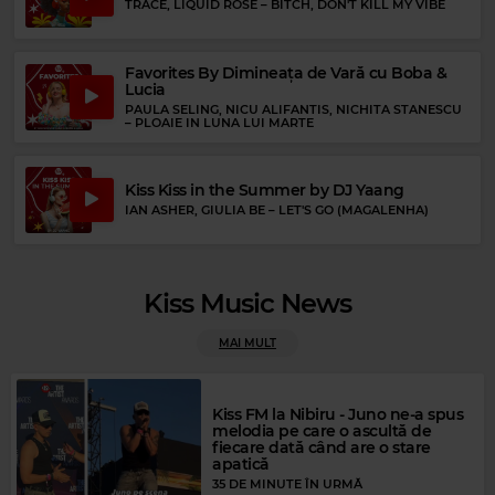
TRACE, LIQUID ROSE
–
BITCH, DON'T KILL MY VIBE
Favorites By Dimineața de Vară cu Boba &
Lucia
PAULA SELING, NICU ALIFANTIS, NICHITA STANESCU
–
PLOAIE IN LUNA LUI MARTE
Kiss Kiss in the Summer by DJ Yaang
IAN ASHER, GIULIA BE
–
LET'S GO (MAGALENHA)
Kiss Music News
MAI MULT
Rock Blues
AYNSLEY LISTER
–
WON'T BE TAKEN DOWN
Kiss FM la Nibiru - Juno ne-a spus
melodia pe care o ascultă de
fiecare dată când are o stare
apatică
35 DE MINUTE ÎN URMĂ