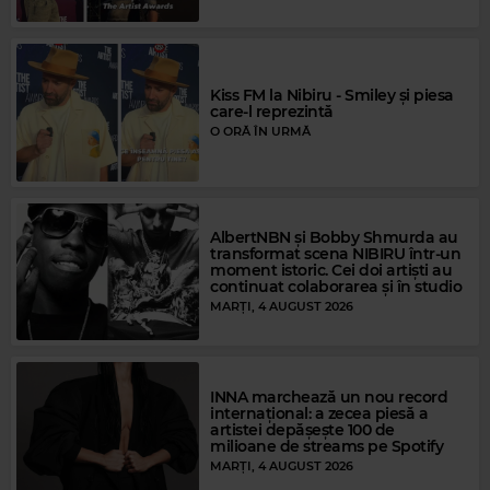
Kiss FM la Nibiru - Smiley și piesa
care-l reprezintă
O ORĂ ÎN URMĂ
AlbertNBN și Bobby Shmurda au
transformat scena NIBIRU într-un
moment istoric. Cei doi artiști au
continuat colaborarea și în studio
MARȚI, 4 AUGUST 2026
Magic FM
MODERN TALKING
–
YOU'RE MY HEART, YOU'RE MY SOUL
INNA marchează un nou record
internațional: a zecea piesă a
artistei depășește 100 de
milioane de streams pe Spotify
MARȚI, 4 AUGUST 2026