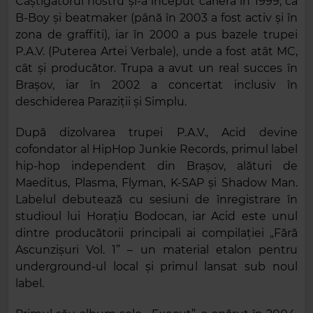
Câștigătorul nostru și-a început cariera în 1999, ca
B-Boy și beatmaker (până în 2003 a fost activ și în
zona de graffiti), iar în 2000 a pus bazele trupei
P.A.V. (Puterea Artei Verbale), unde a fost atât MC,
cât și producător. Trupa a avut un real succes în
Brașov, iar în 2002 a concertat inclusiv în
deschiderea Paraziții și Simplu.
După dizolvarea trupei P.A.V., Acid devine
cofondator al HipHop Junkie Records, primul label
hip-hop independent din Brașov, alături de
Maeditus, Plasma, Flyman, K-SAP și Shadow Man.
Labelul debutează cu sesiuni de înregistrare în
studioul lui Horațiu Bodocan, iar Acid este unul
dintre producătorii principali ai compilației „Fără
Ascunzișuri Vol. 1” – un material etalon pentru
underground-ul local și primul lansat sub noul
label.