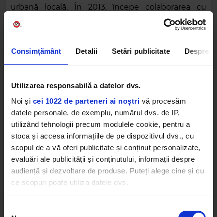
urbană locală. În 2013, începe colaborarea cu
Bibanu și intră în DopeFilm Records, contribuind
la producția unora dintre cele mai de succes
proiecte, inclusiv hitul „La fel” – Bibanu feat. Delia.
Consimțământ
Detalii
Setări publicitate
Despre
Utilizarea responsabilă a datelor dvs.
Noi și
cei 1022 de parteneri ai noștri
vă procesăm
datele personale, de exemplu, numărul dvs. de IP,
utilizând tehnologii precum modulele cookie, pentru a
stoca și accesa informațiile de pe dispozitivul dvs., cu
scopul de a vă oferi publicitate și conținut personalizate,
Între 2014 și 2020, Acid rămâne activ în
evaluări ale publicității și conținutului, informații despre
underground și continuă să producă, mixeze și
audiență și dezvoltare de produse. Puteți alege cine și cu
masterizeze pentru K-SAP (albumul „Serviciul de
ce scopuri poate utiliza datele dvs.
Probațiune”) și Johnny Wave. Pregătește terenul
pentru revenirea sub un nou label.
Dacă ne permiteți, am dori, de asemenea:
Selecția
În 2021 lansează noul label 90siCEVA. Produce în