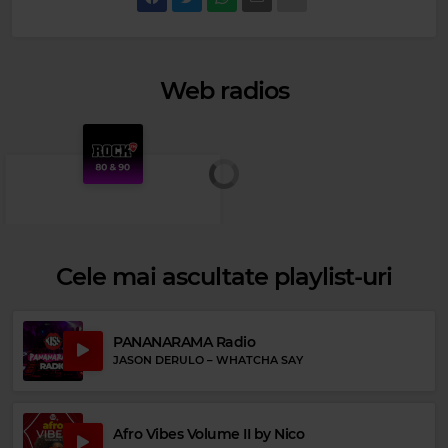
Web radios
Cele mai ascultate playlist-uri
PANANARAMA Radio
JASON DERULO
–
WHATCHA SAY
Rock 80s & 90s
JOURNEY
–
DON'T STOP BELIEVIN'
Afro Vibes Volume II by Nico