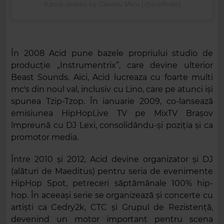
A post shared by Claudiu Micu (@acidfrate)
În 2008 Acid pune bazele propriului studio de
producție „Instrumentrix”, care devine ulterior
Beast Sounds. Aici, Acid lucreaza cu foarte multi
mc's din noul val, inclusiv cu Lino, care pe atunci iși
spunea Tzip-Tzop. În ianuarie 2009, co-lansează
emisiunea HipHopLive TV pe MixTV Brașov
împreună cu DJ Lexi, consolidându-și poziția și ca
promotor media.
Între 2010 și 2012, Acid devine organizator și DJ
(alături de Maeditus) pentru seria de evenimente
HipHop Spot, petreceri săptămânale 100% hip-
hop. În aceeași serie se organizează și concerte cu
artiști ca Cedry2k, CTC și Grupul de Rezistență,
devenind un motor important pentru scena