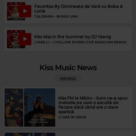
Favorites By Dimineața de Vară cu Boba &
Lucia
TALISMAN
–
NUMAI UNA
Kiss Kiss in the Summer by DJ Yaang
LYKKE LI
–
I FOLLOW RIVERS (THE MAGICIAN REMIX)
Kiss Music News
MAI MULT
Rock Blues
JIMMIE VAUGHAN
–
DON'T CHA KNOW
Kiss FM la Nibiru - Juno ne-a spus
melodia pe care o ascultă de
fiecare dată când are o stare
apatică
O ORĂ ÎN URMĂ