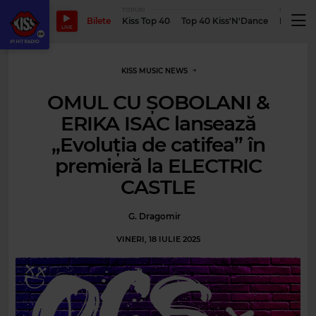
TOPURI
PODCASTUR
Bilete
Kiss Top 40
Top 40 Kiss'N'Dance
Podcastu
LIVE
KISS MUSIC NEWS
OMUL CU ȘOBOLANI &
ERIKA ISAC lansează
„Evoluția de catifea” în
premieră la ELECTRIC
CASTLE
G. Dragomir
VINERI, 18 IULIE 2025