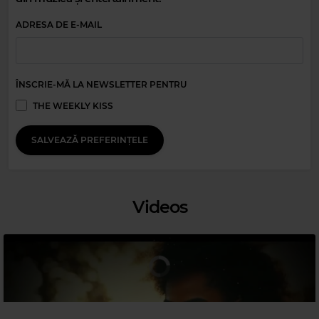
ADRESA DE E-MAIL
ÎNSCRIE-MĂ LA NEWSLETTER PENTRU
THE WEEKLY KISS
SALVEAZĂ PREFERINȚELE
Magic 80s Hits
Videos
DURAN DURAN
–
THE REFLEX
Magic Relax
ITUANA
–
WICKED GAME - REMIX 2021