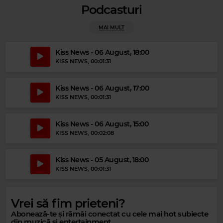
Podcasturi
MAI MULT
Magic Gold
LIONEL RICHIE
–
THREE TIMES A LADY
Kiss News - 06 August, 18:00
KISS NEWS
, 00:01:31
Kiss News - 06 August, 17:00
KISS NEWS
, 00:01:31
Kiss News - 06 August, 15:00
KISS NEWS
, 00:02:08
Kiss News - 05 August, 18:00
KISS NEWS
, 00:01:31
Vrei să fim prieteni?
Magic Party Mix
Abonează-te și rămâi conectat cu cele mai hot subiecte
MAGIC PARTY MIX
–
MAGIC PARTY MIX
din muzică și entertainment.