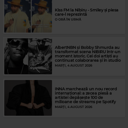
Kiss FM la Nibiru - Smiley și piesa
care-l reprezintă
O ORĂ ÎN URMĂ
AlbertNBN și Bobby Shmurda au
Magic FM
transformat scena NIBIRU într-un
MAGIC FM
–
ALWAYS THE BEST MUSIC
moment istoric. Cei doi artiști au
continuat colaborarea și în studio
MARȚI, 4 AUGUST 2026
INNA marchează un nou record
internațional: a zecea piesă a
artistei depășește 100 de
milioane de streams pe Spotify
MARȚI, 4 AUGUST 2026