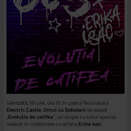
Sâmbătă, 19 iulie, ora 19, în cadrul festivalului
Electric Castle
,
Omul cu Șobolani
lansează
„
Evoluția de catifea
”, un single cu totul special,
realizat în colaborare cu artista
Erika Isac
.