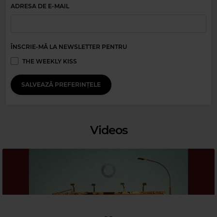
ADRESA DE E-MAIL
Magic Party Mix
ÎNSCRIE-MĂ LA NEWSLETTER PENTRU
MAGIC PARTY MIX
–
MAGIC PARTY MIX
THE WEEKLY KISS
SALVEAZĂ PREFERINȚELE
Videos
Magic 80s Hits
CAMEO
–
WORD UP