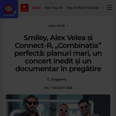
TOPURI
PODCASTUR
Bilete
Kiss Top 40
Top 40 Kiss'N'Dance
Podcastu
LIVE
COOL STUFF
Smiley, Alex Velea și
Connect-R, „Combinația”
perfectă: planuri mari, un
concert inedit și un
documentar în pregătire
G. Dragomir
JOI, 7 AUGUST 2025