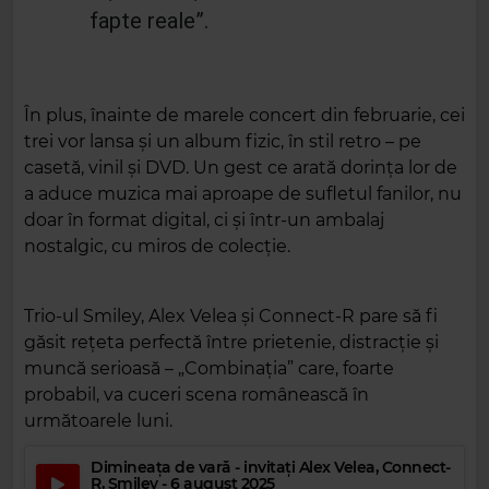
fapte reale”.
În plus, înainte de marele concert din februarie, cei
trei vor lansa și un album fizic, în stil retro – pe
casetă, vinil și DVD. Un gest ce arată dorința lor de
a aduce muzica mai aproape de sufletul fanilor, nu
doar în format digital, ci și într-un ambalaj
nostalgic, cu miros de colecție.
Trio-ul Smiley, Alex Velea și Connect-R pare să fi
găsit rețeta perfectă între prietenie, distracție și
muncă serioasă – „Combinația” care, foarte
probabil, va cuceri scena românească în
următoarele luni.
Dimineața de vară - invitați Alex Velea, Connect-
R, Smiley - 6 august 2025