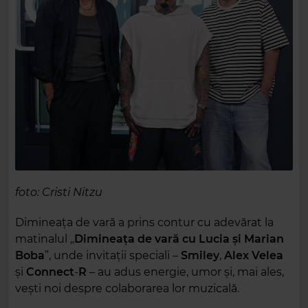
foto: Cristi Nitzu
Dimineața de vară a prins contur cu adevărat la
matinalul „
Dimineața de vară cu Lucia și Marian
Boba
”, unde invitații speciali –
Smiley
,
Alex Velea
și
Connect
-
R
– au adus energie, umor și, mai ales,
vești noi despre colaborarea lor muzicală.