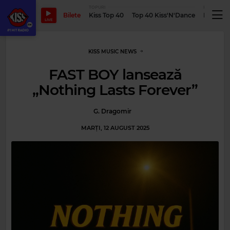
TOPURI
PODCASTUR
Bilete
Kiss Top 40
Top 40 Kiss'N'Dance
Podcastu
LIVE
KISS MUSIC NEWS
FAST BOY lansează
„Nothing Lasts Forever”
G. Dragomir
MARȚI, 12 AUGUST 2025