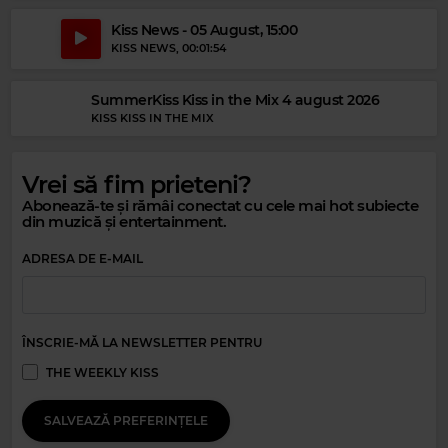
Kiss News - 05 August, 15:00
KISS NEWS
, 00:01:54
Magic 90s Hits
Magic 80s Hits
R.E.M.
–
LOSING MY RELIGION
SummerKiss Kiss in the Mix 4 august 2026
PETER CETERA
–
GLORY OF LOVE
KISS KISS IN THE MIX
Vrei să fim prieteni?
Abonează-te și rămâi conectat cu cele mai hot subiecte
din muzică și entertainment.
ADRESA DE E-MAIL
ÎNSCRIE-MĂ LA NEWSLETTER PENTRU
THE WEEKLY KISS
Magic Jazz
ANITA O'DAY
–
BEAUTIFUL LOVE
SALVEAZĂ PREFERINȚELE