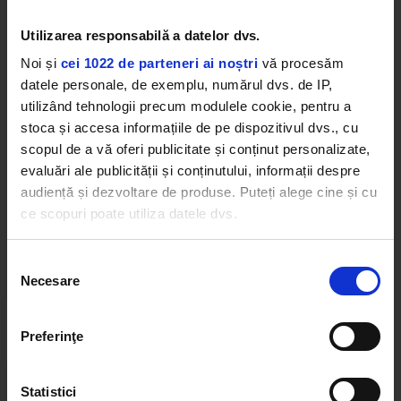
nouă țări. În Germania, frații au dominat
Utilizarea responsabilă a datelor dvs.
clasamentele Airplay cu single-uri precum „Wave”,
„Million Good Reasons”, „Where You Are”, „Born
Noi și
cei 1022 de parteneri ai noștri
vă procesăm
Again” și „Bad Memories”.
datele personale, de exemplu, numărul dvs. de IP,
utilizând tehnologii precum modulele cookie, pentru a
FAST BOY
stoca și accesa informațiile de pe dispozitivul dvs., cu
scopul de a vă oferi publicitate și conținut personalizate,
evaluări ale publicității și conținutului, informații despre
audiență și dezvoltare de produse. Puteți alege cine și cu
ce scopuri poate utiliza datele dvs.
Web radios
Dacă ne permiteți, am dori, de asemenea:
Selecția
Necesare
Să colectăm informațiile cu privire la locația dvs.
consimțământului
geografică cu o exactitate de până la câțiva metri
Să vă identificăm dispozitivul scanândul-l în mod
Preferinţe
activ după caracteristici specifice (amprentare)
Găsiți mai multe informații despre procesarea datelor
Statistici
dvs. personale și configurați-vă preferințele la
secțiunea