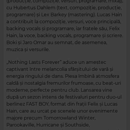
(producție, compoziție, versuri, programare, mixaj),
cu Hubertus Dahlem (text, compoziție, producție,
programare) și Lex Barkey (mastering). Lucas Hain
a contribuit la compoziție, versuri, voce principală,
backing vocals și programare, iar fratele său, Felix
Hain, la voce, backing vocals, programare și scriere.
Boki și Jaro Omar au semnat, de asemenea,
muzica și versurile.
„Nothing Lasts Forever” aduce un amestec
captivant între melancolia sfârșitului de vară și
energia ringului de dans. Piesa îmbină atmosfera
caldă și nostalgia fremurilor frumoase, cu beat-uri
moderne, perfecte pentru club. Lansarea vine
după un sezon intens de festivaluri pentru duo-ul
berlinez FAST BOY, format din frații Felix și Lucas
Hain, care au urcat pe scenele unor evenimente
majore precum Tomorrowland Winter,
Parookaville, Hurricane și Southside,