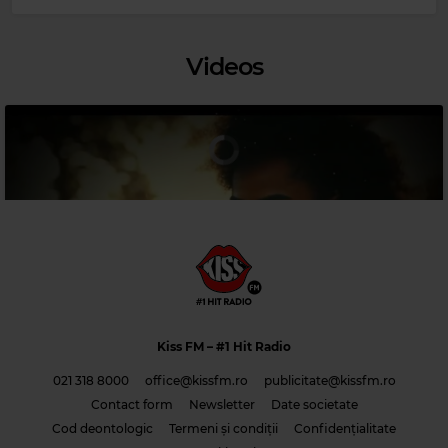
Videos
Magic Classic Music
Kiss FM
– #1 Hit Radio
JOHANNES BRAHMS
–
TRAGIC OVERTURE, OP. 81
021 318 8000
office@kissfm.ro
publicitate@kissfm.ro
Contact form
Newsletter
Date societate
Cod deontologic
Termeni și condiții
Confidențialitate