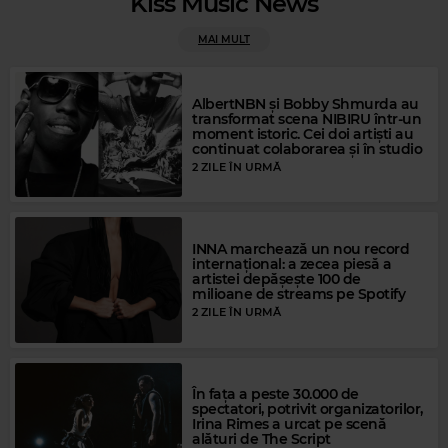
Kiss Music News
MAI MULT
AlbertNBN și Bobby Shmurda au
transformat scena NIBIRU într-un
moment istoric. Cei doi artiști au
continuat colaborarea și în studio
2 ZILE ÎN URMĂ
Magic Gold
DIANA ROSS
–
BABY LOVE
INNA marchează un nou record
Magic Party Mix
internațional: a zecea piesă a
artistei depășește 100 de
MAGIC PARTY MIX
–
MAGIC PARTY MIX
milioane de streams pe Spotify
2 ZILE ÎN URMĂ
În fața a peste 30.000 de
spectatori, potrivit organizatorilor,
Irina Rimes a urcat pe scenă
alături de The Script