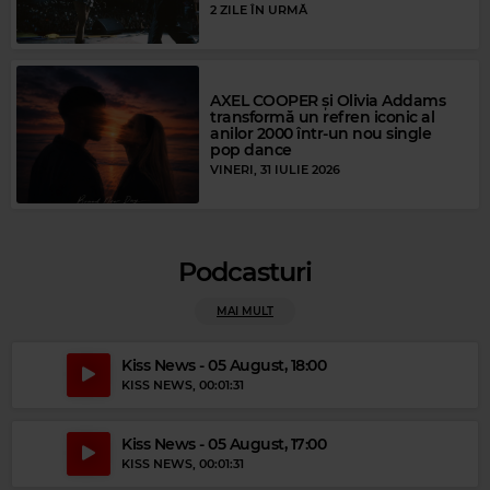
2 ZILE ÎN URMĂ
AXEL COOPER și Olivia Addams
transformă un refren iconic al
anilor 2000 într-un nou single
pop dance
VINERI, 31 IULIE 2026
Magic Relax
BANDO DO SUL FEAT. NATASCHA
–
NIGHT FEVER
Podcasturi
MAI MULT
Kiss News - 05 August, 18:00
KISS NEWS
, 00:01:31
Kiss News - 05 August, 17:00
KISS NEWS
, 00:01:31