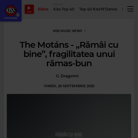
TOPURI
PODCASTUR
Bilete
Kiss Top 40
Top 40 Kiss'N'Dance
Podcastu
LIVE
KISS MUSIC NEWS
The Motáns - „Rămâi cu
bine”, fragilitatea unui
rămas-bun
G. Dragomir
VINERI, 26 SEPTEMBRIE 2025