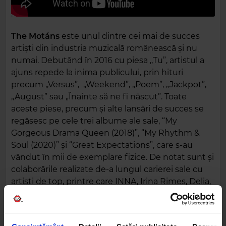
The Motáns
este unul dintre cei mai de succes
artiști din industria muzicală românească și nu
numai. Debutând în 2016 cu piesa ,,Tu”, artistul a
ajuns repede la inima publicului, prin hituri
precum ,,Versus”, „Weekend”, „Poem”, „Jackpot”,
„August” sau „Înainte să ne fi născut”. Toate
aceste piese, precum și alte lansări de succes se
regăsesc pe cele trei albume ale sale, “My
Gorgeous Drama Queen (2018)”, “My Rhythm &
Soul (2020)” și “Great Expectations”, care s-au
vândut în mii de exemplare fizice. De notat sunt și
colaborările realizate de-a lungul carierei sale cu
artiști de top, printre care INNA, Irina Rimes, Delia,
Killa Fonic, EMAA, Deliric, contribuind la
diversitatea și complexitatea repertoriului său
muzical. Recent, colaborarea sa alături de Andra,