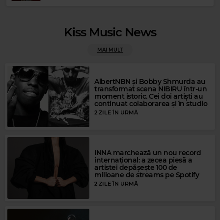
Kiss Music News
MAI MULT
Rock Blues
JOANNE SHAW TAYLOR
–
BLACKEST DAY
AlbertNBN și Bobby Shmurda au
transformat scena NIBIRU într-un
moment istoric. Cei doi artiști au
continuat colaborarea și în studio
2 ZILE ÎN URMĂ
INNA marchează un nou record
internațional: a zecea piesă a
artistei depășește 100 de
milioane de streams pe Spotify
2 ZILE ÎN URMĂ
Magic FM
VANESSA PARADIS
–
JOE LE TAXI