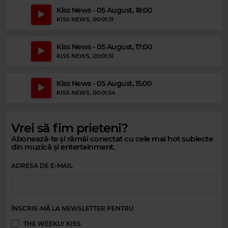
Kiss News - 05 August, 18:00
KISS NEWS
, 00:01:31
Kiss News - 05 August, 17:00
KISS NEWS
, 00:01:31
Kiss News - 05 August, 15:00
KISS NEWS
, 00:01:54
Magic Party Mix
Vrei să fim prieteni?
MAGIC PARTY MIX
–
MAGIC PARTY MIX
Abonează-te și rămâi conectat cu cele mai hot subiecte
din muzică și entertainment.
ADRESA DE E-MAIL
ÎNSCRIE-MĂ LA NEWSLETTER PENTRU
THE WEEKLY KISS