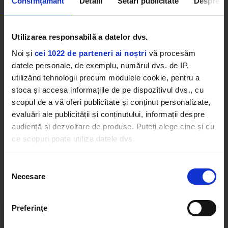
Consimțământ
Detalii
Setări publicitate
Despre
pentru piesa ,,Înapoi în viitor”, a făcut senzație în
rândul fanilor și a ajuns în Top 10 cele mai difuzate
piese de la radio, unde a stat timp de 9 săptămâni.
Utilizarea responsabilă a datelor dvs.
Mai mult decât atât, artistul a lansat piesa ,,Regele
Lumii”, o piesă îndrăgită de comunitatea sa și nu
Noi și
cei 1022 de parteneri ai noștri
vă procesăm
numai, dar și o colaborare cu Tosh pentru ,,Tatuaje,
datele personale, de exemplu, numărul dvs. de IP,
Flori”.
utilizând tehnologii precum modulele cookie, pentru a
stoca și accesa informațiile de pe dispozitivul dvs., cu
THE MOTANS
scopul de a vă oferi publicitate și conținut personalizate,
evaluări ale publicității și conținutului, informații despre
audiență și dezvoltare de produse. Puteți alege cine și cu
ce scopuri poate utiliza datele dvs.
Dacă ne permiteți, am dori, de asemenea:
Web radios
Selecția
Necesare
Să colectăm informațiile cu privire la locația dvs.
consimțământului
geografică cu o exactitate de până la câțiva metri
Să vă identificăm dispozitivul scanândul-l în mod
Preferinţe
activ după caracteristici specifice (amprentare)
Găsiți mai multe informații despre procesarea datelor