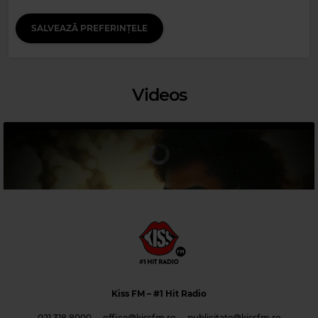
SALVEAZĂ PREFERINȚELE
Magic 80s Hits
DURAN DURAN
–
RIO
Magic Relax
Videos
SUBLIME REGGAE KINGS
–
HUMAN
Kiss FM
– #1 Hit Radio
021 318 8000
office@kissfm.ro
publicitate@kissfm.ro