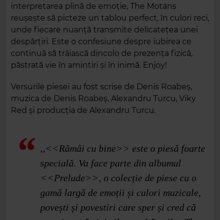
interpretarea plină de emoție, The Motáns
reușește să picteze un tablou perfect, în culori reci,
unde fiecare nuanță transmite delicatețea unei
despărțiri. Este o confesiune despre iubirea ce
continuă să trăiască dincolo de prezența fizică,
păstrată vie în amintiri și în inimă. Enjoy!
Versurile piesei au fost scrise de Denis Roabeș,
muzica de Denis Roabeș, Alexandru Turcu, Viky
Red și producția de Alexandru Turcu.
,,<<Rămâi cu bine>> este o piesă foarte
specială. Va face parte din albumul
<<Prelude>>, o colecție de piese cu o
gamă largă de emoții și culori muzicale,
povești și povestiri care sper și cred că