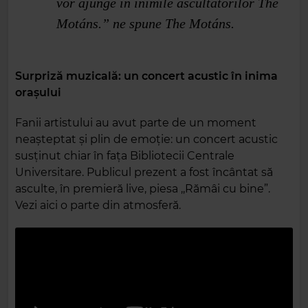
vor ajunge în inimile ascultătorilor The
Motáns.” ne spune The Motáns.
Surpriză muzicală: un concert acustic în inima
orașului
Fanii artistului au avut parte de un moment
neașteptat și plin de emoție: un concert acustic
susținut chiar în fața Bibliotecii Centrale
Universitare. Publicul prezent a fost încântat să
asculte, în premieră live, piesa ,,Rămâi cu bine”.
Vezi aici o parte din atmosferă.