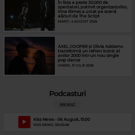
În fața a peste 30.000 de
spectatori, potrivit organizatorilor,
Irina Rimes a urcat pe scenă
alături de The Script
MARȚI, 4 AUGUST 2026
AXEL COOPER și Olivia Addams
transformă un refren iconic al
anilor 2000 într-un nou single
pop dance
VINERI, 31 IULIE 2026
Podcasturi
Magic Gold
MAI MULT
TRACY CHAPMAN
–
GIVE ME ONE REASON
Kiss News - 06 August, 15:00
KISS NEWS
, 00:02:08