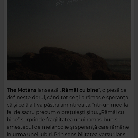
The
Motáns
lansează „
Rămâi
cu
bine
”, o piesă ce
definește dorul, când tot ce ți-a rămas e speranța
că și celălalt va păstra amintirea ta, într-un mod la
fel de sacru precum o prețuiești și tu. „Rămâi cu
bine” surprinde fragilitatea unui rămas-bun și
amestecul de melancolie și speranță care rămâne
în urma unei iubiri. Prin sensibilitatea versurilor și