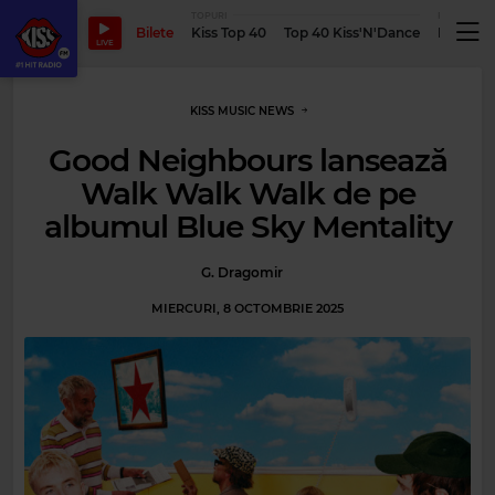
TOPURI
PODCASTUR
Bilete
Kiss Top 40
Top 40 Kiss'N'Dance
Podcastu
LIVE
KISS MUSIC NEWS
Good Neighbours lansează
Walk Walk Walk de pe
albumul Blue Sky Mentality
G. Dragomir
MIERCURI, 8 OCTOMBRIE 2025