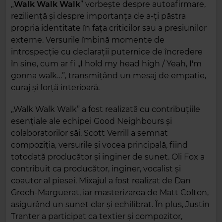
„
Walk Walk
Walk
” vorbește despre autoafirmare,
reziliență și despre importanța de a-ți păstra
propria identitate în fața criticilor sau a presiunilor
externe. Versurile îmbină momente de
introspecție cu declarații puternice de încredere
în sine, cum ar fi „I hold my head high / Yeah, I'm
gonna walk…”, transmițând un mesaj de empatie,
curaj și forță interioară.
„Walk Walk Walk” a fost realizată cu contribuțiile
esențiale ale echipei Good Neighbours și
colaboratorilor săi. Scott Verrill a semnat
compoziția, versurile și vocea principală, fiind
totodată producător și inginer de sunet. Oli Fox a
contribuit ca producător, inginer, vocalist și
coautor al piesei. Mixajul a fost realizat de Dan
Grech-Marguerat, iar masterizarea de Matt Colton,
asigurând un sunet clar și echilibrat. În plus, Justin
Tranter a participat ca textier și compozitor,