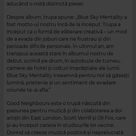
aducând o notă distinctă piesei.
Despre album, trupa spune: „Blue Sky Mentality a
fost motto-ul nostru încă de la început. Trupa a
început ca o formă de eliberare creativă – un mod
de a evada din joburi care ne frustrau și din
perioade dificile personale. În ultimul an, am
transpus această stare în albumul nostru de
debut, scriind pe drum, în autobuze de turneu,
camere de hotel și colțuri împrăștiate ale lumii.
Blue Sky Mentality înseamnă pentru noi să găsești
lumină, prietenie și un sentiment de evadare
oriunde te-ai afla.”
Good Neighbours este o trupă născută din
pasiunea pentru muzică și din colaborarea a doi
artiști din East London, Scott Verrill și Oli Fox, care
și-au început cariera în studiourile lor vecine.
Dorind să creeze muzică pozitivă și neprelucrată