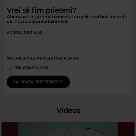
Vrei să fim prieteni?
Abonează-te și rămâi conectat cu cele mai hot subiecte
din muzică și entertainment.
ADRESA DE E-MAIL
Magic Relax
ÎNSCRIE-MĂ LA NEWSLETTER PENTRU
FASHION SHOP MUSIC
–
LOST IN CROWN
THE WEEKLY KISS
SALVEAZĂ PREFERINȚELE
Videos