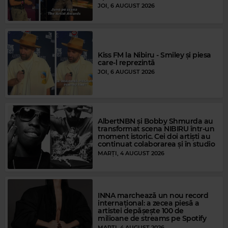
JOI, 6 AUGUST 2026
Kiss FM la Nibiru - Smiley și piesa
care-l reprezintă
JOI, 6 AUGUST 2026
AlbertNBN și Bobby Shmurda au
transformat scena NIBIRU într-un
moment istoric. Cei doi artiști au
continuat colaborarea și în studio
MARȚI, 4 AUGUST 2026
Magic Gold
INNA marchează un nou record
THE MAMAS & THE PAPAS
–
CALIFORNIA DREAMIN'
internațional: a zecea piesă a
artistei depășește 100 de
milioane de streams pe Spotify
MARȚI, 4 AUGUST 2026