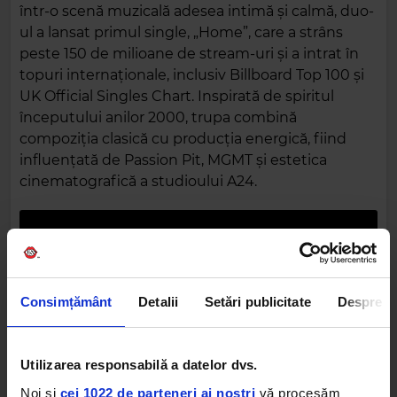
într-o scenă muzicală adesea intimă și calmă, duo-
ul a lansat primul single, „Home”, care a strâns
peste 150 de milioane de stream-uri și a intrat în
topuri internaționale, inclusiv Billboard Top 100 și
UK Official Singles Chart. Inspirată de spiritul
începutului anilor 2000, trupa combină
compoziția clasică cu producția energică, fiind
influențată de Passion Pit, MGMT și estetica
cinematografică a studioului A24.
Consimțământ
Detalii
Setări publicitate
Despre
Utilizarea responsabilă a datelor dvs.
GOOD NEIGHBOURS
Noi și
cei 1022 de parteneri ai noștri
vă procesăm