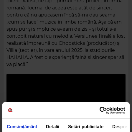
diferit. A fost, de fapt, primul meu proiect în limba
română. Tocmai de aceea este atât de sincer,
pentru că nu apucasem încă să-mi dau seama
„cum se face” muzica în limba română. Așa că am
spus pur și simplu ce aveam de zis – și totul s-a
contopit natural cu melodia. Versiunea finală a fost
realizată împreună cu Chopsticks (producător) și
Villia (textier), în vara anului 2025, la studiourile
HAHAHA. A fost o experiență faină și sincer sper să
vă placă.”
Consimțământ
Detalii
Setări publicitate
Despre
MARCUS, pe numele real Marcus Mureșan, este