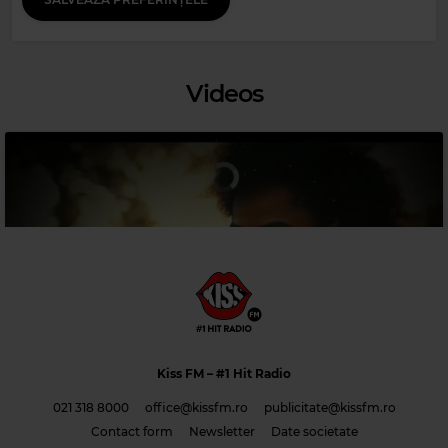
Videos
Magic Party Mix
MAGIC PARTY MIX
–
MAGIC PARTY MIX
Kiss FM
– #1 Hit Radio
021 318 8000
office@kissfm.ro
publicitate@kissfm.ro
Contact form
Newsletter
Date societate