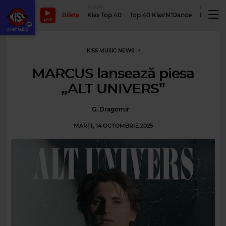
TOPURI
PODCASTUR
Bilete
Kiss Top 40
Top 40 Kiss'N'Dance
Podcastu
LIVE
KISS MUSIC NEWS
MARCUS lansează piesa
„ALT UNIVERS”
G. Dragomir
MARȚI, 14 OCTOMBRIE 2025