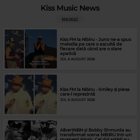
Kiss Music News
MAI MULT
Kiss FM la Nibiru - Juno ne-a spus
melodia pe care o ascultă de
fiecare dată când are o stare
apatică
JOI, 6 AUGUST 2026
Rock Blues
STEVIE RAY VAUGHAN
–
THE SKY IS CRYING
Kiss FM la Nibiru - Smiley și piesa
care-l reprezintă
JOI, 6 AUGUST 2026
AlbertNBN și Bobby Shmurda au
transformat scena NIBIRU într-un
moment istoric. Cei doi artiști au