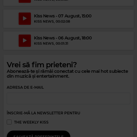
Kiss News - 07 August, 15:00
KISS NEWS
, 00:02:08
Kiss News - 06 August, 18:00
KISS NEWS
, 00:01:31
Vrei să fim prieteni?
Abonează-te și rămâi conectat cu cele mai hot subiecte
din muzică și entertainment.
Magic Gold
ADRESA DE E-MAIL
KC & THE SUNSHINE BAND
–
KC & THE SUNSHINE BAND - THAT'S THE
WAY (I LIKE IT)
ÎNSCRIE-MĂ LA NEWSLETTER PENTRU
THE WEEKLY KISS
SALVEAZĂ PREFERINȚELE