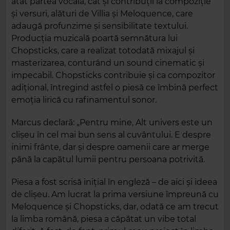
atât partea vocală, cât și contribuții la compoziție
și versuri, alături de Villia și Meloquence, care
adaugă profunzime și sensibilitate textului.
Producția muzicală poartă semnătura lui
Chopsticks, care a realizat totodată mixajul și
masterizarea, conturând un sound cinematic și
impecabil. Chopsticks contribuie și ca compozitor
adițional, întregind astfel o piesă ce îmbină perfect
emoția lirică cu rafinamentul sonor.
Marcus declară: „Pentru mine, Alt univers este un
clișeu în cel mai bun sens al cuvântului. E despre
inimi frânte, dar și despre oamenii care ar merge
până la capătul lumii pentru persoana potrivită.
Piesa a fost scrisă inițial în engleză – de aici și ideea
de clișeu. Am lucrat la prima versiune împreună cu
Meloquence și Chopsticks, dar, odată ce am trecut
la limba română, piesa a căpătat un vibe total