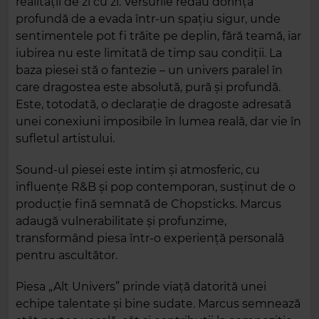
realității de zi cu zi. Versurile redau dorința
profundă de a evada într-un spațiu sigur, unde
sentimentele pot fi trăite pe deplin, fără teamă, iar
iubirea nu este limitată de timp sau condiții. La
baza piesei stă o fantezie – un univers paralel în
care dragostea este absolută, pură și profundă.
Este, totodată, o declarație de dragoste adresată
unei conexiuni imposibile în lumea reală, dar vie în
sufletul artistului.
Sound-ul piesei este intim și atmosferic, cu
influențe R&B și pop contemporan, susținut de o
producție fină semnată de Chopsticks. Marcus
adaugă vulnerabilitate și profunzime,
transformând piesa într-o experiență personală
pentru ascultător.
Piesa „Alt Univers” prinde viață datorită unei
echipe talentate și bine sudate. Marcus semnează