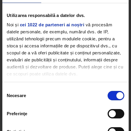
un cântăreț și compozitor din România, cunoscut
pentru sound-ul său sincer și influențele pop și
Utilizarea responsabilă a datelor dvs.
indie. A început prin concerte stradale în Europa,
Noi și
cei 1022 de parteneri ai noștri
vă procesăm
iar acum își scrie singur muzica, spunând povești
datele personale, de exemplu, numărul dvs. de IP,
personale prin fiecare piesă.
utilizând tehnologii precum modulele cookie, pentru a
stoca și accesa informațiile de pe dispozitivul dvs., cu
MARCUS
scopul de a vă oferi publicitate și conținut personalizate,
evaluări ale publicității și conținutului, informații despre
audiență și dezvoltare de produse. Puteți alege cine și cu
ce scopuri poate utiliza datele dvs.
Web radios
Dacă ne permiteți, am dori, de asemenea:
Selecția
Necesare
Să colectăm informațiile cu privire la locația dvs.
consimțământului
geografică cu o exactitate de până la câțiva metri
Să vă identificăm dispozitivul scanândul-l în mod
Preferinţe
activ după caracteristici specifice (amprentare)
Găsiți mai multe informații despre procesarea datelor