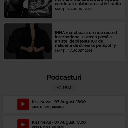
continuat colaborarea și în studio
MARȚI, 4 AUGUST 2026
INNA marchează un nou record
internațional: a zecea piesă a
artistei depășește 100 de
milioane de streams pe Spotify
Magic FM
MARȚI, 4 AUGUST 2026
WHAM!
–
WAKE ME UP BEFORE YOU GO-GO
Podcasturi
MAI MULT
Kiss News - 07 August, 18:00
KISS NEWS
, 00:01:31
Kiss News - 07 August, 17:00
KISS NEWS
, 00:01:31