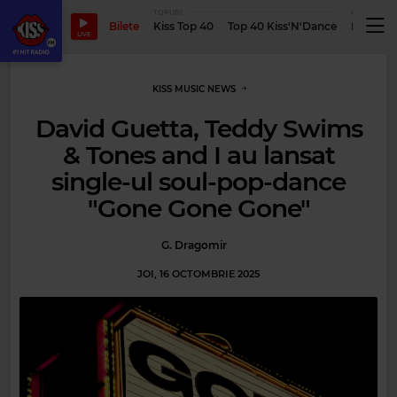
TOPURI
PODCASTUR
Bilete
Kiss Top 40
Top 40 Kiss'N'Dance
Podcastu
LIVE
KISS MUSIC NEWS
David Guetta, Teddy Swims
& Tones and I au lansat
single-ul soul-pop-dance
"Gone Gone Gone"
G. Dragomir
JOI, 16 OCTOMBRIE 2025