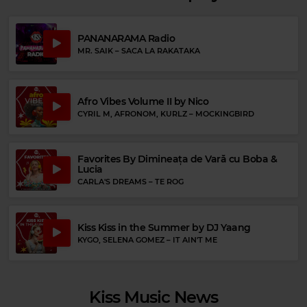
PANANARAMA Radio
MR. SAIK
–
SACA LA RAKATAKA
Rock 80s & 90s
GARY MOORE
–
EMPTY ROOMS
Afro Vibes Volume II by Nico
CYRIL M, AFRONOM, KURLZ
–
MOCKINGBIRD
Favorites By Dimineața de Vară cu Boba &
Lucia
CARLA'S DREAMS
–
TE ROG
Kiss Kiss in the Summer by DJ Yaang
KYGO, SELENA GOMEZ
–
IT AIN'T ME
Kiss Music News