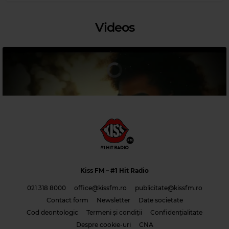
Videos
Magic Relax
DINAH EASTWOOD
–
EVERY ROSE HAS ITS THORN
Kiss FM
– #1 Hit Radio
021 318 8000
office@kissfm.ro
publicitate@kissfm.ro
Contact form
Newsletter
Date societate
Cod deontologic
Termeni și condiții
Confidențialitate
Costi & Adrian Saguna & Benzol – Solo tu -1
Despre cookie-uri
CNA