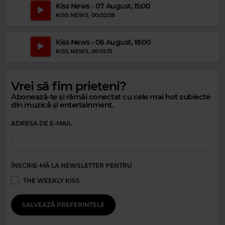
SHEENA EASTON
–
MORNING TRAIN (NINE TO FIVE)
Kiss News - 07 August, 15:00
KISS NEWS
, 00:02:08
Kiss News - 06 August, 18:00
KISS NEWS
, 00:01:31
Vrei să fim prieteni?
Abonează-te și rămâi conectat cu cele mai hot subiecte
din muzică și entertainment.
ADRESA DE E-MAIL
Magic Party Mix
ÎNSCRIE-MĂ LA NEWSLETTER PENTRU
MAGIC PARTY MIX
–
MAGIC PARTY MIX
THE WEEKLY KISS
SALVEAZĂ PREFERINȚELE