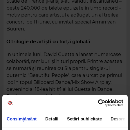
Stade de France (Paris) s-au vândut instantaneu –
peste 240.000 de bilete epuizate în timp record –
motiv pentru care artistul a adăugat un al treilea
concert, pe 11 iunie, cu invitat special Armin van
Buuren.
O trilogie de artiști cu forță globală
În ultimele luni, David Guetta a lansat numeroase
colaborări, remixuri și hituri proprii. Printre acestea
se numără și reunirea cu Sia pentru single-ul
puternic "Beautiful People", care a urcat pe primul
loc în topul Billboard Dance/Mix Show Airplay,
devenind al 18-lea hit #1 al lui Guetta în Dance
Radio – un record absolut.
Teddy Swims, aflat în plin turneu mondial sold-
out, a lansat recent ediția completă a albumului
Consimțământ
Detalii
Setări publicitate
Despre
"I’ve Tried Everything But Therapy", ce include
single-urile "God Went Crazy" și "All Gas, No