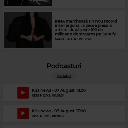
Magic FM
MICHAEL JACKSON
–
HEAL THE WORLD
INNA marchează un nou record
internațional: a zecea piesă a
artistei depășește 100 de
milioane de streams pe Spotify
MARȚI, 4 AUGUST 2026
Podcasturi
MAI MULT
Kiss News - 07 August, 18:00
KISS NEWS
, 00:01:31
Kiss News - 07 August, 17:00
KISS NEWS
, 00:01:31
Magic Gold