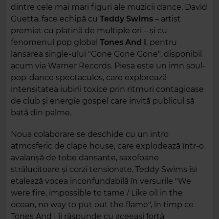
dintre cele mai mari figuri ale muzicii dance, David
Guetta, face echipă cu
Teddy Swims
– artist
premiat cu platină de multiple ori – și cu
fenomenul pop global
Tones And I
, pentru
lansarea single-ului "Gone Gone Gone", disponibil
acum via Warner Records. Piesa este un imn soul-
pop-dance spectaculos, care explorează
intensitatea iubirii toxice prin ritmuri contagioase
de club și energie gospel care invită publicul să
bată din palme.
Noua colaborare se deschide cu un intro
atmosferic de clape house, care explodează într-o
avalanșă de tobe dansante, saxofoane
strălucitoare și corzi tensionate. Teddy Swims își
etalează vocea inconfundabilă în versurile "We
were fire, impossible to tame / Like oil in the
ocean, no way to put out the flame", în timp ce
Tones And I îi răspunde cu aceeași forță