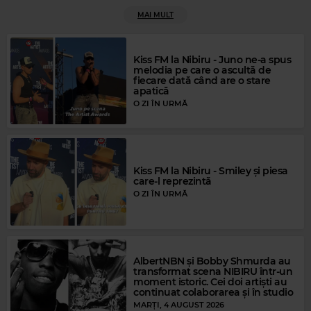
MAI MULT
Kiss FM la Nibiru - Juno ne-a spus
Rock Blues
melodia pe care o ascultă de
fiecare dată când are o stare
STEVIE RAY VAUGHAN
–
AIN'T GONE 'N' GIVE UP ON LOVE
apatică
O ZI ÎN URMĂ
Kiss FM la Nibiru - Smiley și piesa
care-l reprezintă
O ZI ÎN URMĂ
AlbertNBN și Bobby Shmurda au
transformat scena NIBIRU într-un
moment istoric. Cei doi artiști au
continuat colaborarea și în studio
MARȚI, 4 AUGUST 2026