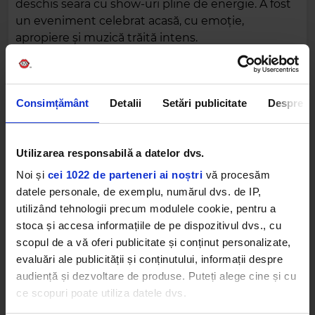
deschis seara cu show-uri pline de energie. A fost
un eveniment celebrat acasă, cu emoție,
apropiere și muzică trăită intens.
Consimțământ
Detalii
Setări publicitate
Despre
Utilizarea responsabilă a datelor dvs.
Noi și
cei 1022 de parteneri ai noștri
vă procesăm
datele personale, de exemplu, numărul dvs. de IP,
utilizând tehnologii precum modulele cookie, pentru a
stoca și accesa informațiile de pe dispozitivul dvs., cu
Cu peste 2,5 miliarde de stream-uri, 6,8 miliarde de
scopul de a vă oferi publicitate și conținut personalizate,
vizualizări și peste 22 de milioane de Shazams,
evaluări ale publicității și conținutului, informații despre
Minelli rămâne una dintre cele mai influente
audiență și dezvoltare de produse. Puteți alege cine și cu
artiste și compozitoare din Europa de Est, cu un
ce scopuri poate utiliza datele dvs.
impact global în continuă creștere.