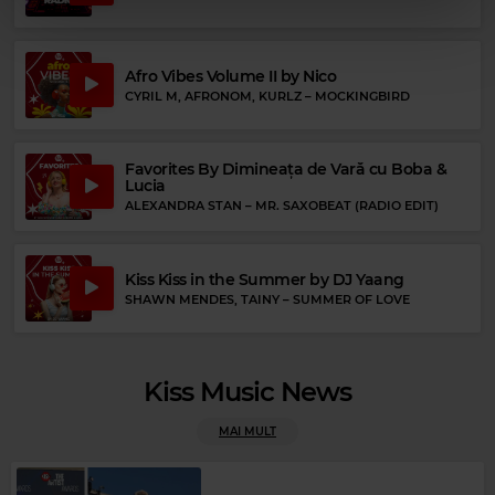
Rock Blues
Afro Vibes Volume II by Nico
SONNY BOY WILLIAMSON
–
HELP ME
CYRIL M, AFRONOM, KURLZ
–
MOCKINGBIRD
Favorites By Dimineața de Vară cu Boba &
Lucia
ALEXANDRA STAN
–
MR. SAXOBEAT (RADIO EDIT)
Kiss Kiss in the Summer by DJ Yaang
SHAWN MENDES, TAINY
–
SUMMER OF LOVE
Kiss Music News
MAI MULT
Magic FM
MAGIC FM
–
ALWAYS THE BEST MUSIC