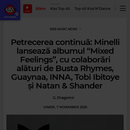
TOPURI
PODCASTUR
Bilete
Kiss Top 40
Top 40 Kiss'N'Dance
Podcastu
LIVE
KISS MUSIC NEWS
Petrecerea continuă: Minelli
lansează albumul “Mixed
Feelings”, cu colaborări
alături de Busta Rhymes,
Guaynaa, INNA, Tobi Ibitoye
și Natan & Shander
G. Dragomir
VINERI, 7 NOIEMBRIE 2025