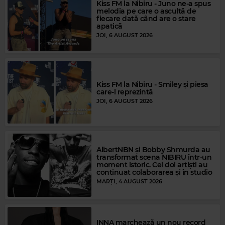
Kiss FM la Nibiru - Juno ne-a spus
melodia pe care o ascultă de
fiecare dată când are o stare
apatică
JOI, 6 AUGUST 2026
Kiss FM la Nibiru - Smiley și piesa
care-l reprezintă
JOI, 6 AUGUST 2026
Magic Gold
AlbertNBN și Bobby Shmurda au
GLORIA GAYNOR
–
I WILL SURVIVE
transformat scena NIBIRU într-un
moment istoric. Cei doi artiști au
continuat colaborarea și în studio
MARȚI, 4 AUGUST 2026
INNA marchează un nou record