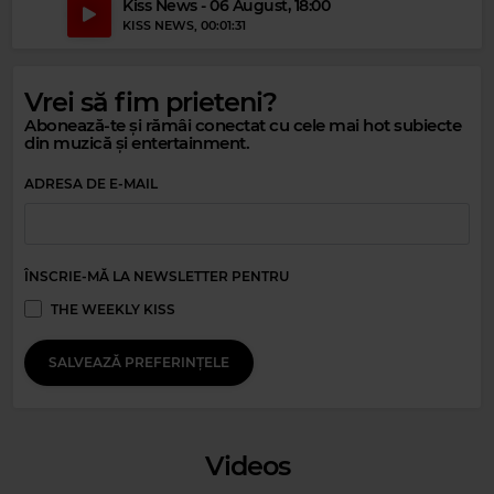
Kiss News - 06 August, 18:00
KISS NEWS
, 00:01:31
Vrei să fim prieteni?
Abonează-te și rămâi conectat cu cele mai hot subiecte
din muzică și entertainment.
ADRESA DE E-MAIL
Magic Relax
ÎNSCRIE-MĂ LA NEWSLETTER PENTRU
JAMIE LANCASTER FEAT URSELLE
–
YOU'RE THE ONE THAT I WANT
THE WEEKLY KISS
SALVEAZĂ PREFERINȚELE
Videos