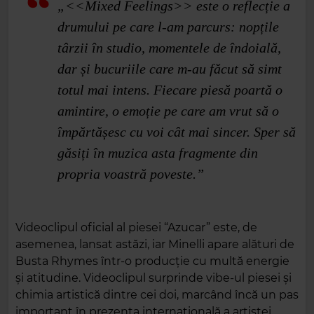
„<<Mixed Feelings>> este o reflecție a
drumului pe care l-am parcurs: nopțile
târzii în studio, momentele de îndoială,
dar și bucuriile care m-au făcut să simt
totul mai intens. Fiecare piesă poartă o
amintire, o emoție pe care am vrut să o
împărtășesc cu voi cât mai sincer. Sper să
găsiți în muzica asta fragmente din
propria voastră poveste.”
Videoclipul oficial al piesei “Azucar” este, de
asemenea, lansat astăzi, iar Minelli apare alături de
Busta Rhymes într-o producție cu multă energie
și atitudine. Videoclipul surprinde vibe-ul piesei și
chimia artistică dintre cei doi, marcând încă un pas
important în prezența internațională a artistei.