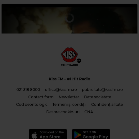
Magic 80s Hits
ROBBIE NEVIL
–
C'EST LA VIE
Kiss FM
– #1 Hit Radio
021 318 8000
office@kissfm.ro
publicitate@kissfm.ro
Contact form
Newsletter
Date societate
Cod deontologic
Termeni și condiții
Confidențialitate
Costi & Adrian Saguna & Benzol – Solo tu -1
Despre cookie-uri
CNA