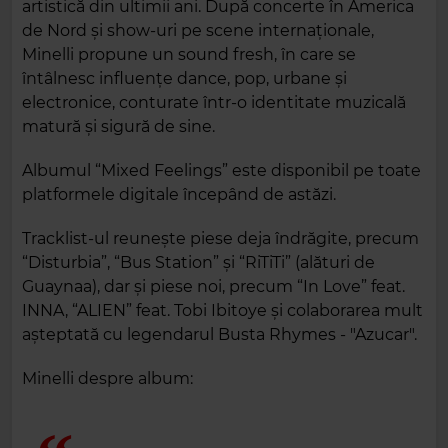
artistică din ultimii ani. După concerte în America
de Nord și show-uri pe scene internaționale,
Minelli propune un sound fresh, în care se
întâlnesc influențe dance, pop, urbane și
electronice, conturate într-o identitate muzicală
matură și sigură de sine.
Albumul “Mixed Feelings” este disponibil pe toate
platformele digitale începând de astăzi.
Tracklist-ul reunește piese deja îndrăgite, precum
“Disturbia”, “Bus Station” și “RiTiTi” (alături de
Guaynaa), dar și piese noi, precum “In Love” feat.
INNA, “ALIEN” feat. Tobi Ibitoye și colaborarea mult
așteptată cu legendarul Busta Rhymes - "Azucar".
Minelli despre album: