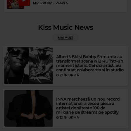
MR. PROBZ
–
WAVES
Kiss Music News
MAI MULT
Rock Blues
LED ZEPPELIN
–
SINCE I'VE BEEN LOVIN' YOU
AlbertNBN și Bobby Shmurda au
transformat scena NIBIRU într-un
moment istoric. Cei doi artiști au
continuat colaborarea și în studio
O ZI ÎN URMĂ
INNA marchează un nou record
internațional: a zecea piesă a
artistei depășește 100 de
milioane de streams pe Spotify
O ZI ÎN URMĂ
Magic FM
MAGIC FM
–
PUBLICITATE
Magic Gold