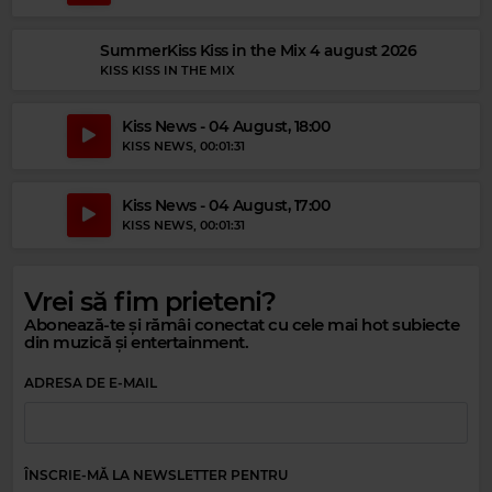
SummerKiss Kiss in the Mix 4 august 2026
KISS KISS IN THE MIX
Kiss News - 04 August, 18:00
KISS NEWS
, 00:01:31
Kiss News - 04 August, 17:00
KISS NEWS
, 00:01:31
Magic Relax
SWEET COFFEE
–
NO ORDINARY LOVE
Vrei să fim prieteni?
Abonează-te și rămâi conectat cu cele mai hot subiecte
din muzică și entertainment.
ADRESA DE E-MAIL
ÎNSCRIE-MĂ LA NEWSLETTER PENTRU