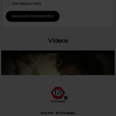
THE WEEKLY KISS
SALVEAZĂ PREFERINȚELE
Videos
Magic 80s Hits
TINA TURNER
–
WHAT'S LOVE GOT TO DO WITH IT
Kiss FM
– #1 Hit Radio