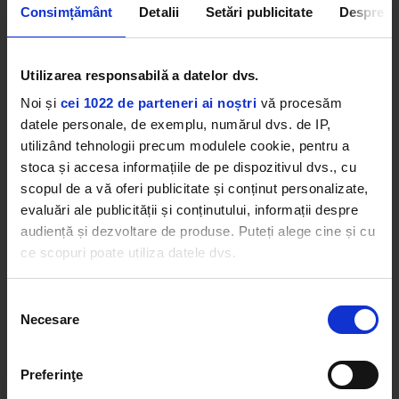
Consimțământ
Detalii
Setări publicitate
Despre
Scott, redefinind experiența festivalieră pentru
publicul tânăr din România. În 2025, festivalul a
avut un trafic de preste 500.000 de persoane,
Utilizarea responsabilă a datelor dvs.
Ediția a 5-a va avea loc între 8–12 iulie și marchează
Noi și
cei 1022 de parteneri ai noștri
vă procesăm
aniversarea festivalului.
datele personale, de exemplu, numărul dvs. de IP,
utilizând tehnologii precum modulele cookie, pentru a
Bilete pe: beach-please.ro
stoca și accesa informațiile de pe dispozitivul dvs., cu
scopul de a vă oferi publicitate și conținut personalizate,
BEACH PLEASE
evaluări ale publicității și conținutului, informații despre
audiență și dezvoltare de produse. Puteți alege cine și cu
ce scopuri poate utiliza datele dvs.
Dacă ne permiteți, am dori, de asemenea:
Selecția
Web radios
Necesare
Să colectăm informațiile cu privire la locația dvs.
consimțământului
geografică cu o exactitate de până la câțiva metri
Să vă identificăm dispozitivul scanândul-l în mod
Preferinţe
activ după caracteristici specifice (amprentare)