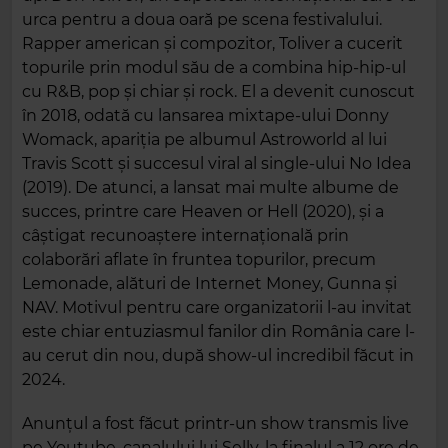
urca pentru a doua oară pe scena festivalului.
Rapper american și compozitor, Toliver a cucerit
topurile prin modul său de a combina hip-hip-ul
cu R&B, pop și chiar și rock. El a devenit cunoscut
în 2018, odată cu lansarea mixtape-ului Donny
Womack, apariția pe albumul Astroworld al lui
Travis Scott și succesul viral al single-ului No Idea
(2019). De atunci, a lansat mai multe albume de
succes, printre care Heaven or Hell (2020), și a
câștigat recunoaștere internațională prin
colaborări aflate în fruntea topurilor, precum
Lemonade, alături de Internet Money, Gunna și
NAV. Motivul pentru care organizatorii l-au invitat
este chiar entuziasmul fanilor din România care l-
au cerut din nou, după show-ul incredibil făcut in
2024.
Anunțul a fost făcut printr-un show transmis live
pe Youtube, canalului lui Selly, la finalul a 12 ore de