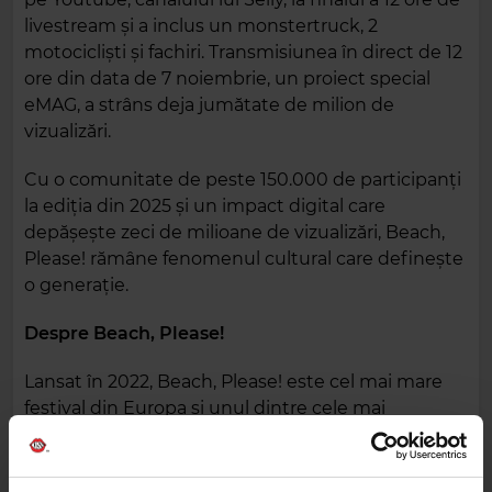
livestream și a inclus un monstertruck, 2
motocicliști și fachiri. Transmisiunea în direct de 12
ore din data de 7 noiembrie, un proiect special
eMAG, a strâns deja jumătate de milion de
vizualizări.
Cu o comunitate de peste 150.000 de participanți
la ediția din 2025 și un impact digital care
depășește zeci de milioane de vizualizări, Beach,
Please! rămâne fenomenul cultural care definește
o generație.
Despre Beach, Please!
Lansat în 2022, Beach, Please! este cel mai mare
festival din Europa și unul dintre cele mai
influente evenimente muzicale din regiune. A
adus pe aceeași scenă artiști internaționali
precum A$AP Rocky, Yeat, Wiz Khalifa și Travis