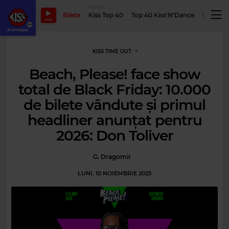
TOPURI
PODCASTUR
Bilete
Kiss Top 40
Top 40 Kiss'N'Dance
Podcastu
LIVE
KISS TIME OUT
Beach, Please! face show
total de Black Friday: 10.000
de bilete vândute și primul
headliner anunțat pentru
2026: Don Toliver
G. Dragomir
LUNI, 10 NOIEMBRIE 2025