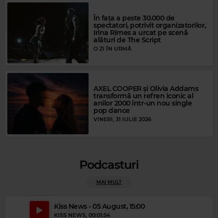
FLEETWOOD MAC
–
LITTLE LIES
În fața a peste 30.000 de
spectatori, potrivit organizatorilor,
Irina Rimes a urcat pe scenă
alături de The Script
O ZI ÎN URMĂ
AXEL COOPER și Olivia Addams
transformă un refren iconic al
anilor 2000 într-un nou single
pop dance
VINERI, 31 IULIE 2026
Podcasturi
Magic Party Mix
MAGIC PARTY MIX
–
MAGIC PARTY MIX
MAI MULT
Kiss News - 05 August, 15:00
KISS NEWS
, 00:01:54