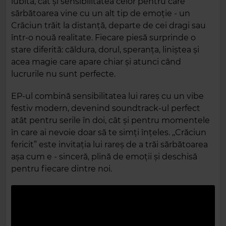
iubită, cât și sensibilitatea celor pentru care
sărbătoarea vine cu un alt tip de emoție - un
Crăciun trăit la distanță, departe de cei dragi sau
într-o nouă realitate. Fiecare piesă surprinde o
stare diferită: căldura, dorul, speranța, liniștea și
acea magie care apare chiar și atunci când
lucrurile nu sunt perfecte.
EP-ul combină sensibilitatea lui rareș cu un vibe
festiv modern, devenind soundtrack-ul perfect
atât pentru serile în doi, cât și pentru momentele
în care ai nevoie doar să te simți înțeles. ,,Crăciun
fericit” este invitația lui rareș de a trăi sărbătoarea
așa cum e - sinceră, plină de emoții și deschisă
pentru fiecare dintre noi.