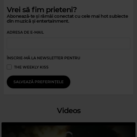
Vrei să fim prieteni?
Abonează-te și rămâi conectat cu cele mai hot subiecte
din muzică și entertainment.
ADRESA DE E-MAIL
ÎNSCRIE-MĂ LA NEWSLETTER PENTRU
Magic 90s Hits
THE WEEKLY KISS
Magic 80s Hits
JANET JACKSON
–
ESCAPADE
DONNA SUMMER
–
HOT STUFF
SALVEAZĂ PREFERINȚELE
Videos