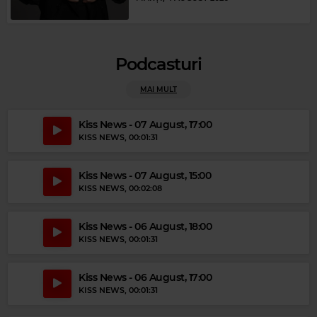
Magic Gold
DEMIS ROUSSOS
–
FOREVER AND EVER
Podcasturi
MAI MULT
Kiss News - 07 August, 17:00
KISS NEWS
, 00:01:31
Kiss News - 07 August, 15:00
KISS NEWS
, 00:02:08
Magic Relax
Kiss News - 06 August, 18:00
NORAH JONES
–
SUNRISE
KISS NEWS
, 00:01:31
Magic Party Mix
Kiss News - 06 August, 17:00
MAGIC PARTY MIX
–
MAGIC PARTY MIX
KISS NEWS
, 00:01:31