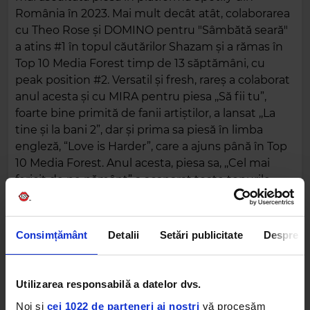
România în 2023. Mai mult decât atât, colaborarea
cu Theo Rose și DOMINO pentru "Sâmbătă seară"
a atins #1 în topul căutărilor Shazam și a rămas în
Top 10 Media Forest timp de 13 săptămâni, cu
peak position #2. Versatil și fresh, rareș a colaborat
anul acesta și cu MIRA pentru piesa ,,Să fii tu”,
foarte bine primită de fanii artiștilor, a lansat ,,La
tine și la bani 2”, dar și prima sa piesă în limba
engleză, “Love is Harder”, care a ajuns până în Top
10 Media Forest. Anul acesta, piesa sa, ,,Cel mai
fericit de pe pământ” a acaparat toate topurile,
devenind cea mai difuzată piesă de la radio a verii
și făcând ravagii pe platformele de streaming, dar
și pe TikTok. Mai mult decât atât, artistul a lansat și
Consimțământ
Detalii
Setări publicitate
Despre
un EP cu același nume, un material care
celebrează iubirea și bucuria sinceră.
Utilizarea responsabilă a datelor dvs.
RAREȘ
CRACIUN
Noi și
cei 1022 de parteneri ai noștri
vă procesăm