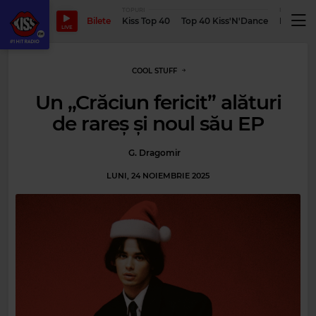
TOPURI
PODCASTUR
Bilete
Kiss Top 40
Top 40 Kiss'N'Dance
Podcastu
LIVE
COOL STUFF
Un ,,Crăciun fericit” alături
de rareș și noul său EP
G. Dragomir
LUNI, 24 NOIEMBRIE 2025