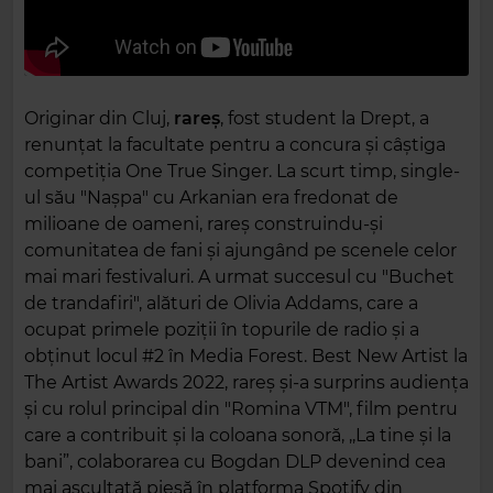
Originar din Cluj,
rareș
, fost student la Drept, a
renunțat la facultate pentru a concura și câștiga
competiția One True Singer. La scurt timp, single-
ul său "Nașpa" cu Arkanian era fredonat de
milioane de oameni, rareș construindu-și
comunitatea de fani și ajungând pe scenele celor
mai mari festivaluri. A urmat succesul cu "Buchet
de trandafiri", alături de Olivia Addams, care a
ocupat primele poziții în topurile de radio și a
obținut locul #2 în Media Forest. Best New Artist la
The Artist Awards 2022, rareș și-a surprins audiența
și cu rolul principal din "Romina VTM", film pentru
care a contribuit și la coloana sonoră, ,,La tine și la
bani”, colaborarea cu Bogdan DLP devenind cea
mai ascultată piesă în platforma Spotify din