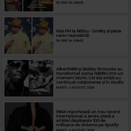
19 ORE ÎN URMĂ
Kiss FM la Nibiru - Smiley și piesa
Rock Blues
care-l reprezintă
19 ORE ÎN URMĂ
CREEDENCE CLEARWATER REVIVAL
–
I PUT A SPELL ON YOU
AlbertNBN și Bobby Shmurda au
transformat scena NIBIRU într-un
moment istoric. Cei doi artiști au
continuat colaborarea și în studio
MARȚI, 4 AUGUST 2026
INNA marchează un nou record
internațional: a zecea piesă a
Magic FM
artistei depășește 100 de
milioane de streams pe Spotify
LA BOUCHE
–
BE MY LOVER
MARȚI, 4 AUGUST 2026