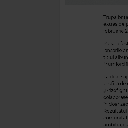
Trupa brit
extras de p
februarie 
Piesa a fo
lansările 
titlul albu
Mumford îl 
La doar ș
profită de
„Prizefight
colaborase 
în doar zec
Rezultatul
comunitate
ambiția, cu