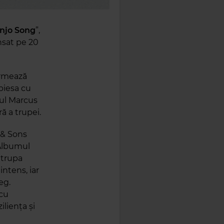
njo Song
”,
ansat pe 20
urmează
piesa cu
tul Marcus
ă a trupei.
 & Sons
 Albumul
 trupa
intens, iar
eg.
 cu
liența și