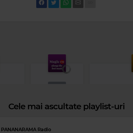
Cele mai ascultate playlist-uri
Magic FM
PANANARAMA Radio
MAGIC FM
–
PUBLICITATE