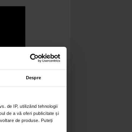
nopți la
line de
Despre
 cu artiști
Aaron
 de IP, utilizând tehnologii
opa: BST
l de a vă oferi publicitate și
s, precum
ezvoltare de produse. Puteți
ja