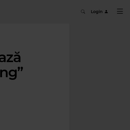
Login
ază
ong”