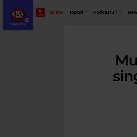
Bilete
Topuri
Podcasturi
New
LIVE
Mu
sin