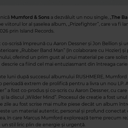
anică
Mumford & Sons
a dezvăluit un nou single, „
The Ba
e viitorul lor al șaselea album, „Prizefighter”, care va fi l
2026 prin Island Records.
st co-scrisă împreună cu Aaron Dessner și Jon Bellion și 
anterioare „Rubber Band Man” (în colaborare cu Hozier) și 
mului, oferind un prim gust al unui material pe care solis
descrie ca fiind cel mai entuziasmant din întreaga carier
apte luni după succesul albumului RUSHMERE, Mumford
 o perioadă extrem de prolifică pentru a livra un nou LP.
er” a fost co-produs și co-scris cu Aaron Dessner, cu care
și la discul „Wilder Mind”. Procesul de creație a fost unul 
e zile au fost scrise mai multe piese decât un album într
 este un material autentic, personal și profund conectat
a, în care Marcus Mumford explorează teme precum rezi
 un stil liric plin de energie și urgență.