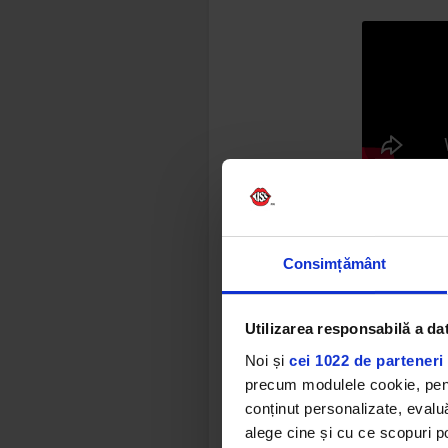
Înregistră
spontaneita
masa din b
Consimțământ
viață și bu
precum Hoz
Dessner.
Utilizarea responsabilă a da
Noi și
cei 1022 de parteneri 
Trupa a an
precum modulele cookie, pentr
Hyde Park 
conținut personalizate, evaluă
și concerte
alege cine și cu ce scopuri po
deschisă.