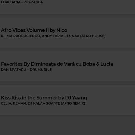
LOREDANA
–
ZIG-ZAGGA
es
ONELY BED
Afro Vibes Volume II by Nico
KLIMA PRODUCIENDO, ANDY TAPIA
–
LUNAA (AFRO HOUSE)
Ma
OTIS REDDING
–
(SITT
Favorites By Dimineața de Vară cu Boba & Lucia
DAN SPATARU
–
DRUMURILE
Kiss Kiss in the Summer by DJ Yaang
CELIA, REMAN, DJ KALA
–
ȘOAPTE (AFRO REMIX)