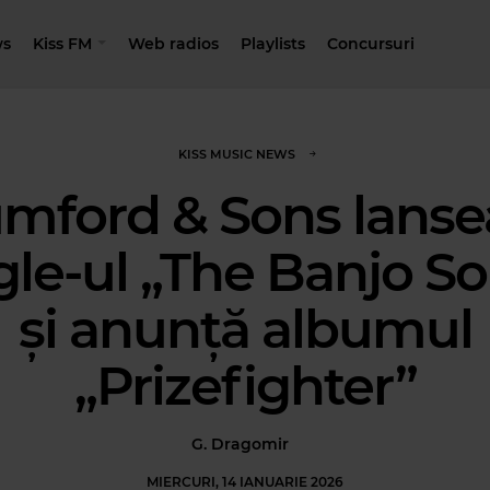
s
Kiss FM
Web radios
Playlists
Concursuri
KISS MUSIC NEWS
mford & Sons lanse
gle-ul „The Banjo S
și anunță albumul
„Prizefighter”
G. Dragomir
MIERCURI, 14 IANUARIE 2026