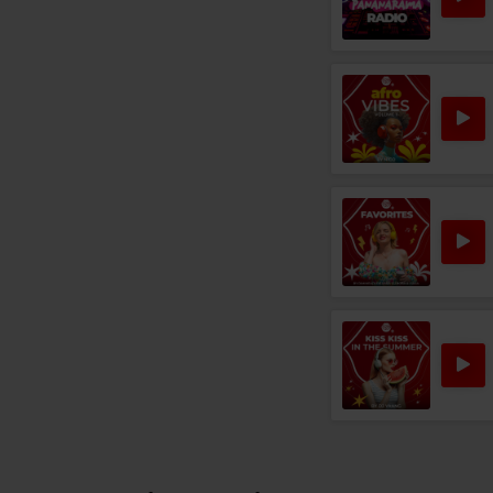
Rock Blu
ALBERT CUMMINGS
–
L
Rock 80s & 90s
THE ROLLING STONES
–
SHE'S SO COLD