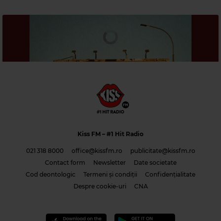
Magic 80s Hits
QUEEN
–
CRAZY LITTLE THING CALLED LOVE
Kiss FM
– #1 Hit Radio
021 318 8000
office@kissfm.ro
publicitate@kissfm.ro
Contact form
Newsletter
Date societate
Cod deontologic
Termeni și condiții
Confidențialitate
Sunnery James & Ryan Marciano – I Wonder
Despre cookie-uri
CNA
Magic 90s Hits
EIFFEL 65
–
BLUE (DA BA DEE)