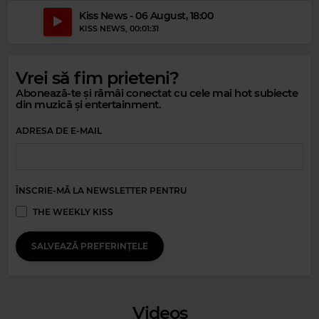
Kiss News - 06 August, 18:00
KISS NEWS
, 00:01:31
Vrei să fim prieteni?
Abonează-te și rămâi conectat cu cele mai hot subiecte
din muzică și entertainment.
Magic Relax
ADRESA DE E-MAIL
IBIZA GOLDEN BEATS
–
TROPICAL TWILIGHT PARADISE | BALEARIC
HOUSE MIX 2026
ÎNSCRIE-MĂ LA NEWSLETTER PENTRU
THE WEEKLY KISS
SALVEAZĂ PREFERINȚELE
Videos