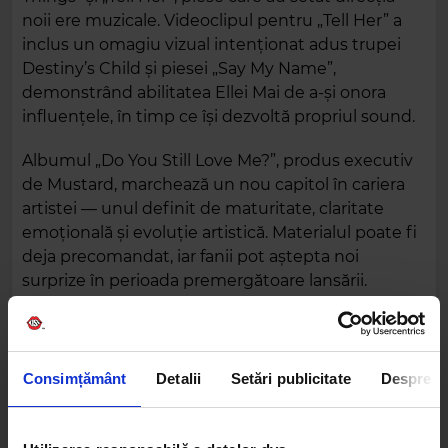
noii ere muzicale. Videoclipul pentru „Tell Her” a
inclus un omagiu vizual intenționat adus trupei
Destiny’s Child și piesei „Say My Name”,
demonstrând abilitatea Ellei Mai de a-și onora
influențele, în timp ce își dezvoltă propriul sound.
Albumul „Do You Still Love Me?”, produs executiv
de Mustard, marchează un nou capitol în cariera
artistei — unul definit de maturitate, claritate
emoțională și evoluție artistică. Materialul poate fi
deja precomandat, iar fanii pot aștepta noi
surprize în perioada premergătoare lansării.
Consimțământ
Detalii
Setări publicitate
Despre