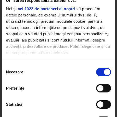
Utilizarea responsabilă a datelor dvs.
Noi și
cei 1022 de parteneri ai noștri
vă procesăm
ELLA MAI
datele personale, de exemplu, numărul dvs. de IP,
utilizând tehnologii precum modulele cookie, pentru a
stoca și accesa informațiile de pe dispozitivul dvs., cu
scopul de a vă oferi publicitate și conținut personalizate,
evaluări ale publicității și conținutului, informații despre
audiență și dezvoltare de produse. Puteți alege cine și cu
Web radios
ce scopuri poate utiliza datele dvs.
Dacă ne permiteți, am dori, de asemenea:
Selecția
Necesare
Să colectăm informațiile cu privire la locația dvs.
consimțământului
geografică cu o exactitate de până la câțiva metri
Să vă identificăm dispozitivul scanândul-l în mod
Preferinţe
activ după caracteristici specifice (amprentare)
Cele mai ascultate playlist-uri
Găsiți mai multe informații despre procesarea datelor
Statistici
dvs. personale și configurați-vă preferințele la
secțiunea
cu detalii
. Vă puteți modifica sau retrage oricând acordul
PANANARAMA Radio