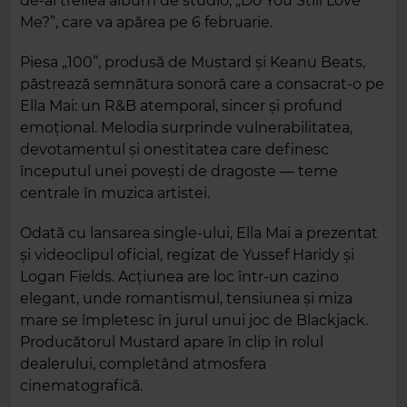
de-al treilea album de studio, „Do You Still Love
Me?”, care va apărea pe 6 februarie.
Piesa „100”, produsă de Mustard și Keanu Beats,
păstrează semnătura sonoră care a consacrat-o pe
Ella Mai: un R&B atemporal, sincer și profund
emoțional. Melodia surprinde vulnerabilitatea,
devotamentul și onestitatea care definesc
începutul unei povești de dragoste — teme
centrale în muzica artistei.
Odată cu lansarea single-ului, Ella Mai a prezentat
și videoclipul oficial, regizat de Yussef Haridy și
Logan Fields. Acțiunea are loc într-un cazino
elegant, unde romantismul, tensiunea și miza
mare se împletesc în jurul unui joc de Blackjack.
Producătorul Mustard apare în clip în rolul
dealerului, completând atmosfera
cinematografică.