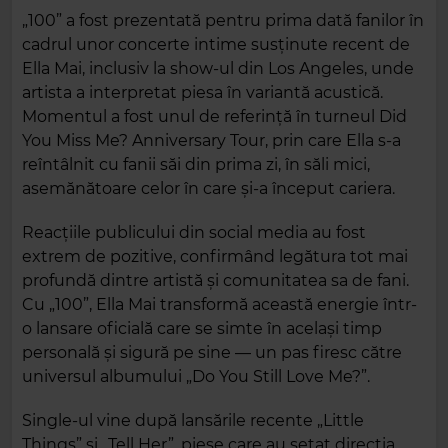
„100” a fost prezentată pentru prima dată fanilor în
cadrul unor concerte intime susținute recent de
Ella Mai, inclusiv la show-ul din Los Angeles, unde
artista a interpretat piesa în variantă acustică.
Momentul a fost unul de referință în turneul Did
You Miss Me? Anniversary Tour, prin care Ella s-a
reîntâlnit cu fanii săi din prima zi, în săli mici,
asemănătoare celor în care și-a început cariera.
Reacțiile publicului din social media au fost
extrem de pozitive, confirmând legătura tot mai
profundă dintre artistă și comunitatea sa de fani.
Cu „100”, Ella Mai transformă această energie într-
o lansare oficială care se simte în același timp
personală și sigură pe sine — un pas firesc către
universul albumului „Do You Still Love Me?”.
Single-ul vine după lansările recente „Little
Things” și „Tell Her”, piese care au setat direcția