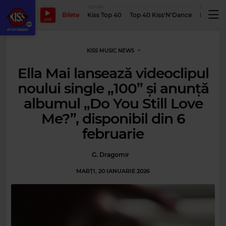
TOPURI
PODCASTUR
Bilete
Kiss Top 40
Top 40 Kiss'N'Dance
Podcastu
LIVE
KISS MUSIC NEWS
Ella Mai lansează videoclipul
noului single „100” și anunță
albumul „Do You Still Love
Me?”, disponibil din 6
februarie
G. Dragomir
MARȚI, 20 IANUARIE 2026