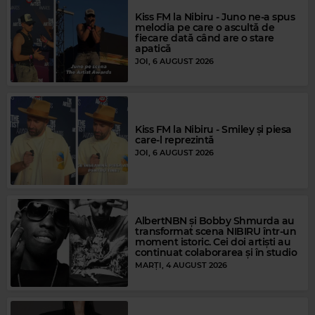
Kiss FM la Nibiru - Juno ne-a spus
melodia pe care o ascultă de
fiecare dată când are o stare
apatică
JOI, 6 AUGUST 2026
Magic Gold
Kiss FM la Nibiru - Smiley și piesa
BEE GEES
–
YOU SHOULD BE DANCING
care-l reprezintă
JOI, 6 AUGUST 2026
AlbertNBN și Bobby Shmurda au
transformat scena NIBIRU într-un
moment istoric. Cei doi artiști au
continuat colaborarea și în studio
MARȚI, 4 AUGUST 2026