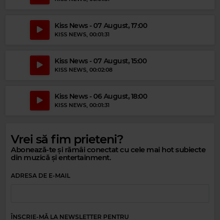
Magic Party Mix
MAGIC PARTY MIX
–
MAGIC PARTY MIX
Kiss News - 07 August, 17:00
KISS NEWS
, 00:01:31
Kiss News - 07 August, 15:00
KISS NEWS
, 00:02:08
Kiss News - 06 August, 18:00
KISS NEWS
, 00:01:31
Vrei să fim prieteni?
Abonează-te și rămâi conectat cu cele mai hot subiecte
din muzică și entertainment.
ADRESA DE E-MAIL
ÎNSCRIE-MĂ LA NEWSLETTER PENTRU