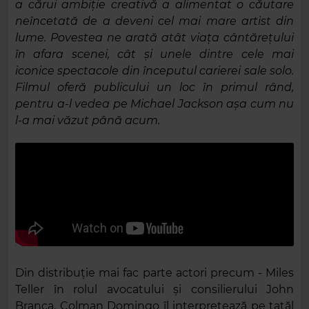
a cărui ambiție creativă a alimentat o căutare
neîncetată de a deveni cel mai mare artist din
lume. Povestea ne arată atât viața cântărețului
în afara scenei, cât și unele dintre cele mai
iconice spectacole din începutul carierei sale solo.
Filmul oferă publicului un loc în primul rând,
pentru a-l vedea pe Michael Jackson așa cum nu
l-a mai văzut până acum.
Din distribuție mai fac parte actori precum - Miles
Teller în rolul avocatului și consilierului John
Branca, Colman Domingo îl interpretează pe tatăl