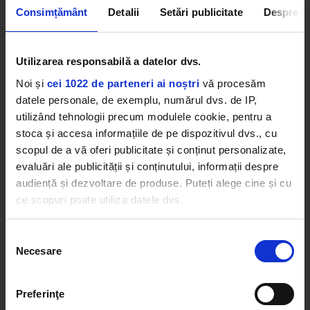
Consimțământ
Detalii
Setări publicitate
Despre
Utilizarea responsabilă a datelor dvs.
Cele mai ascultate playlist-uri
Noi și
cei 1022 de parteneri ai noștri
vă procesăm
datele personale, de exemplu, numărul dvs. de IP,
PANANARAMA Radio
utilizând tehnologii precum modulele cookie, pentru a
Rock 80s & 90s
ZEDD, JON BELLION
–
BEAUTIFUL NOW
stoca și accesa informațiile de pe dispozitivul dvs., cu
POISON
–
RIDE THE WIND
scopul de a vă oferi publicitate și conținut personalizate,
Rock Blues
evaluări ale publicității și conținutului, informații despre
JEFF HEALEY
–
BLUE JEAN BLUES
Afro Vibes Volume II by Nico
audiență și dezvoltare de produse. Puteți alege cine și cu
FINE， ROMY JANSSEN & TABIA
–
UBUNTU
ce scopuri poate utiliza datele dvs.
Dacă ne permiteți, am dori, de asemenea:
Selecția
Favorites By Dimineața de Vară cu Boba &
Lucia
Necesare
Să colectăm informațiile cu privire la locația dvs.
consimțământului
GENIUS
–
VARA
geografică cu o exactitate de până la câțiva metri
Să vă identificăm dispozitivul scanândul-l în mod
Preferinţe
activ după caracteristici specifice (amprentare)
Kiss Kiss in the Summer by DJ Yaang