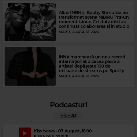
AlbertNBN și Bobby Shmurda au
transformat scena NIBIRU într-un
moment istoric. Cei doi artiști au
continuat colaborarea și în studio
MARȚI, 4 AUGUST 2026
Magic Gold
THE ROLLING STONES
–
(I CAN'T GET NO) SATISFACTION
INNA marchează un nou record
internațional: a zecea piesă a
artistei depășește 100 de
milioane de streams pe Spotify
MARȚI, 4 AUGUST 2026
Podcasturi
MAI MULT
Kiss News - 07 August, 18:00
KISS NEWS
, 00:01:31