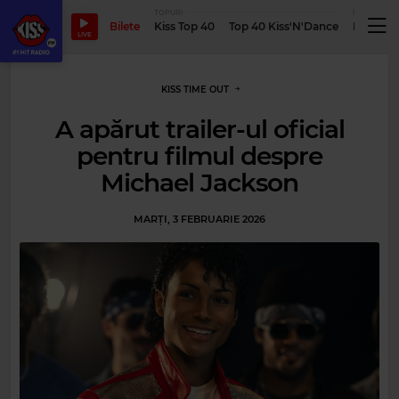
TOPURI
PODCASTUR
Bilete
Kiss Top 40
Top 40 Kiss'N'Dance
Podcastu
LIVE
KISS TIME OUT
A apărut trailer-ul oficial
pentru filmul despre
Michael Jackson
MARȚI, 3 FEBRUARIE 2026