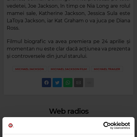
vedetei, Joe Jackson, în timp ce Nia Long are rolul
mamei sale, Katherine Jackson, Jessica Sula este
LaToya Jackson, iar Kat Graham o va juca pe Diana
Ross.
Filmul biografic va avea premiera pe 24 aprilie și
momentan nu este clar dacă acțiunea va prezenta
și controversele din jurul starului.
MICHAEL JACKSON
MICHAEL JACKSON FILM
MICHAEL TRAILER
Web radios