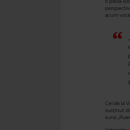
o piesă-ic
perspectiva
acum voce,
Cei de la V
susținut di
suna „Puert