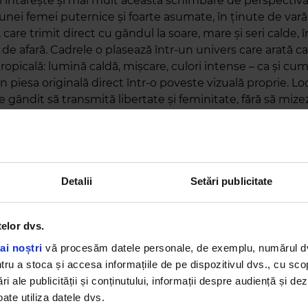
l întărește și mai mult această schimbare de perspectivă
 unei femei puternice și foarte asumate, în ținute de vară,
care trimit direct cu gândul la soare, mare și seri calde, 
de afară. Cadrele o plasează într-un univers care arată ca
opicală: lumină caldă, mișcare, culori intense – ca și cu
 din piesa originală direct într-o poveste vizuală proprie. Lo
te gândit să transmită libertate și feminitate, fără să miz
este un omagiu adus trupei Vaya Con Dios și un pas cu
ka, care își continuă astfel seria de proiecte prin care î
cu pop-ul prezentului.
Detalii
Setări publicitate
telor dvs.
ai noștri
vă procesăm datele personale, de exemplu, numărul dvs.
u a stoca și accesa informațiile de pe dispozitivul dvs., cu scopu
ri ale publicității și conținutului, informații despre audiență și d
ate utiliza datele dvs.