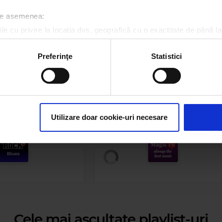
 de asemenea:
RALUKA
VAYA CON DIOS
le cu privire la locația dvs. geografică cu o exactitate de până la
ozitivul scanândul-l în mod activ după caracteristici specifice (
espre procesarea datelor dvs. personale și configurați-vă preferin
Preferinţe
Statistici
ge oricând acordul din Declarația despre modulele cookie.
rsonaliza conținutul și anunțurile, pentru a oferi funcții de rețele
im partenerilor de rețele sociale, de publicitate și de analize info
ceștia le pot combina cu alte informații oferite de dvs. sau culese î
Utilizare doar cookie-uri necesare
Cele mai ascultate playlist-uri