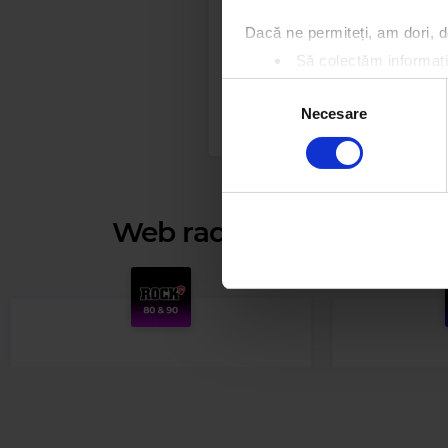
Dacă ne permiteți, am dori,
Să colectăm informații
Să vă identificăm disp
Selecția
Găsiți mai multe informații d
Necesare
consimțământului
Vă puteți modifica sau retra
Folosim cookie-uri pentru a pe
traficul. De asemenea, le ofer
Web radios
care folosiți site-ul nostru. A
lor.