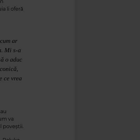
in
a îi oferă
 cum ar
a. Mi s-a
să o aduc
iconică,
e ce vrea
 au
cum va
 poveștii.