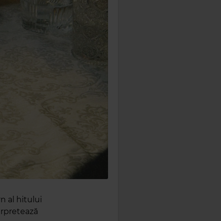
 al hitului
erpretează