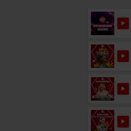
Ro
Rock 80s & 90s
B.B. KING
–
TO K
MANOWAR
–
THE GODS MADE HEAVY METAL