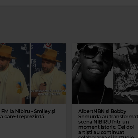
Magic 90s
ALL 4 ONE
–
I 
 FM la Nibiru - Smiley și
AlbertNBN și Bobby
a care-l reprezintă
Shmurda au transforma
scena NIBIRU într-un
moment istoric. Cei doi
artiști au continuat
colaborarea și în studio