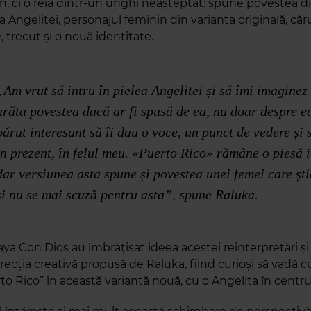
on, ci o reia dintr-un unghi neașteptat: spune povestea d
 Angelitei, personajul feminin din varianta originală, cărui
 trecut și o nouă identitate.
„Am vrut să intru în pielea Angelitei și să îmi imaginez
arăta povestea dacă ar fi spusă de ea, nu doar despre e
părut interesant să îi dau o voce, un punct de vedere și 
în prezent, în felul meu. «Puerto Rico» rămâne o piesă 
dar versiunea asta spune și povestea unei femei care ști
și nu se mai scuză pentru asta”, spune Raluka.
aya Con Dios au îmbrățișat ideea acestei reinterpretări și
recția creativă propusă de Raluka, fiind curioși să vadă 
o Rico” în această variantă nouă, cu o Angelita în centrul