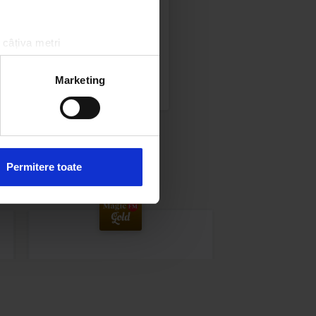
 câțiva metri
amprentare)
țele la
secțiunea cu detalii
.
Marketing
 sociale și pentru a analiza
rmații cu privire la modul în
n urma folosirii serviciilor
Permitere toate