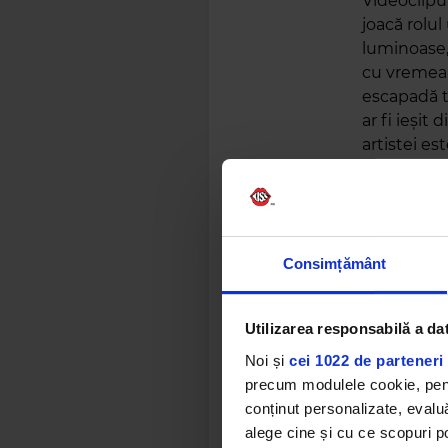
Videoclipu
joacă rolul
luminoase, 
cu vremea 
escapadă tr
ar fi ieșit
artistei es
provocare.
Remake-ul 
pentru Ralu
nostalgia 
Consimțământ
Utilizarea responsabilă a da
Noi și
cei 1022 de parteneri 
precum modulele cookie, pentr
conținut personalizate, evaluă
alege cine și cu ce scopuri po