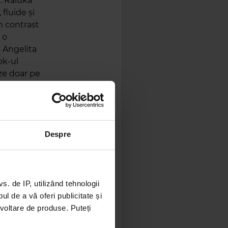
. Raluka
 fluide și
în contrast
 o
m Angelita
ok-ul
eze doar pe
rajos
mbină
Despre
 de IP, utilizând tehnologii
l de a vă oferi publicitate și
ezvoltare de produse. Puteți