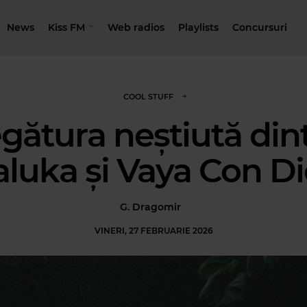
News
Kiss FM
Web radios
Playlists
Concursuri
COOL STUFF
gătura neștiută din
aluka și Vaya Con Di
G. Dragomir
VINERI, 27 FEBRUARIE 2026