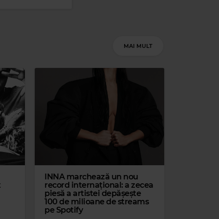
Magic Party Mix
MAGIC PARTY MIX
–
MAGIC PARTY MIX
MAI MULT
 Hits
SWEAR
INNA marchează un nou
t
record internațional: a zecea
Magic Jazz
piesă a artistei depășește
100 de milioane de streams
PEGGY LEE
–
ALONE TOGETHER
pe Spotify