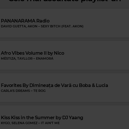
PANANARAMA Radio
DAVID GUETTA, AKON
–
SEXY BITCH (FEAT. AKON)
Magic FM
ck Blues
Afro Vibes Volume II by Nico
RICCHI E POVERI
–
SARA PERCHE TI A
NOW YOU IS TO LOVE YOU
MËSTIZA, TAYLLOR
–
ENAMORÁ
Favorites By Dimineața de Vară cu Boba & Lucia
CARLA'S DREAMS
–
TE ROG
Kiss Kiss in the Summer by DJ Yaang
KYGO, SELENA GOMEZ
–
IT AIN'T ME