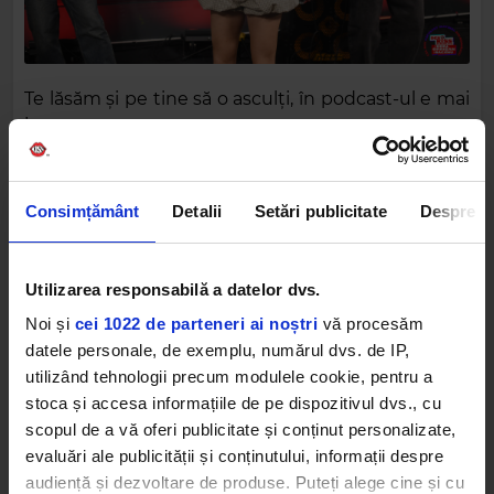
Te lăsăm și pe tine să o asculți, în podcast-ul e mai
jos:
Consimțământ
Detalii
Setări publicitate
Despre
DesKiss Dimineața - invitată Raluka - 10 martie
2026
DesKiss Dimineața
,
01:10:35
Utilizarea responsabilă a datelor dvs.
Noi și
cei 1022 de parteneri ai noștri
vă procesăm
DesKiss Dimineața - 10 iulie 2026
DesKiss Dimineața
,
01:06:12
datele personale, de exemplu, numărul dvs. de IP,
utilizând tehnologii precum modulele cookie, pentru a
stoca și accesa informațiile de pe dispozitivul dvs., cu
DesKiss Dimineața - invitată trupa Vama -
scopul de a vă oferi publicitate și conținut personalizate,
9 iulie 2026
evaluări ale publicității și conținutului, informații despre
DesKiss Dimineața
,
01:10:34
audiență și dezvoltare de produse. Puteți alege cine și cu