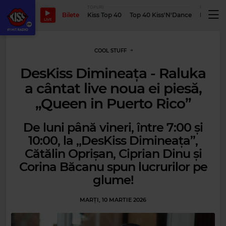
TOPURI
PODCASTUR
Bilete
Kiss Top 40
Top 40 Kiss'N'Dance
Podcastu
LIVE
COOL STUFF
DesKiss Dimineața - Raluka
a cântat live noua ei piesă,
„Queen in Puerto Rico”
De luni până vineri, între 7:00 și
10:00, la „DesKiss Dimineața”,
Cătălin Oprișan, Ciprian Dinu și
Corina Băcanu spun lucrurilor pe
glume!
MARȚI, 10 MARTIE 2026