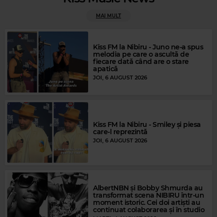
MAI MULT
Kiss FM la Nibiru - Juno ne-a spus
melodia pe care o ascultă de
fiecare dată când are o stare
apatică
Rock Blues
JOI, 6 AUGUST 2026
JOHN MAYALL AND THE BLUESBREAKERS
–
MISTS OF TIME
Kiss FM la Nibiru - Smiley și piesa
care-l reprezintă
JOI, 6 AUGUST 2026
AlbertNBN și Bobby Shmurda au
transformat scena NIBIRU într-un
moment istoric. Cei doi artiști au
continuat colaborarea și în studio