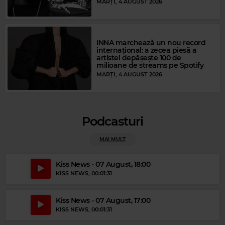
MARȚI, 4 AUGUST 2026
INNA marchează un nou record
internațional: a zecea piesă a
artistei depășește 100 de
Magic FM
milioane de streams pe Spotify
CHER
–
THE SHOOP SHOOP SONG (IT'S IN HIS KISS )
MARȚI, 4 AUGUST 2026
Podcasturi
MAI MULT
Kiss News - 07 August, 18:00
KISS NEWS
, 00:01:31
Kiss News - 07 August, 17:00
KISS NEWS
, 00:01:31