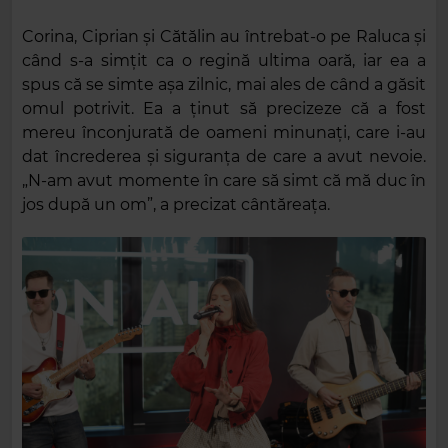
Corina, Ciprian și Cătălin au întrebat-o pe Raluca și
când s-a simțit ca o regină ultima oară, iar ea a
spus că se simte așa zilnic, mai ales de când a găsit
omul potrivit. Ea a ținut să precizeze că a fost
mereu înconjurată de oameni minunați, care i-au
dat încrederea și siguranța de care a avut nevoie.
„N-am avut momente în care să simt că mă duc în
jos după un om”, a precizat cântăreața.