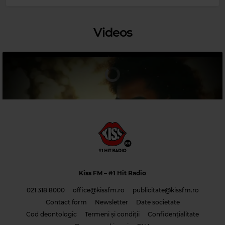
MAGIC PARTY MIX
–
MAGIC PARTY MIX
Videos
Magic Relax
NATTY BONG
–
I FEEL IT COMING
Kiss FM
– #1 Hit Radio
021 318 8000
office@kissfm.ro
publicitate@kissfm.ro
Contact form
Newsletter
Date societate
Cod deontologic
Termeni și condiții
Confidențialitate
Costi & Adrian Saguna & Benzol – Solo tu -1