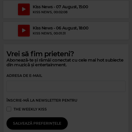
Kiss News - 07 August, 15:00
KISS NEWS
, 00:02:08
Magic Gold
Kiss News - 06 August, 18:00
KISS NEWS
, 00:01:31
SHEENA EASTON
–
MORNING TRAIN (NINE TO FIVE)
Vrei să fim prieteni?
Abonează-te și rămâi conectat cu cele mai hot subiecte
din muzică și entertainment.
ADRESA DE E-MAIL
ÎNSCRIE-MĂ LA NEWSLETTER PENTRU
THE WEEKLY KISS
SALVEAZĂ PREFERINȚELE
Magic Party Mix