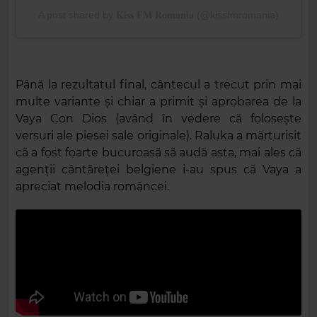
A post shared by 𝐊𝐢𝐬𝐬 𝐅𝐌 𝐑𝐨𝐦𝐚𝐧𝐢𝐚 (@kissfmromania)
Până la rezultatul final, cântecul a trecut prin mai
multe variante și chiar a primit și aprobarea de la
Vaya Con Dios (având în vedere că folosește
versuri ale piesei sale originale). Raluka a mărturisit
că a fost foarte bucuroasă să audă asta, mai ales că
agenții cântăreței belgiene i-au spus că Vaya a
apreciat melodia româncei.