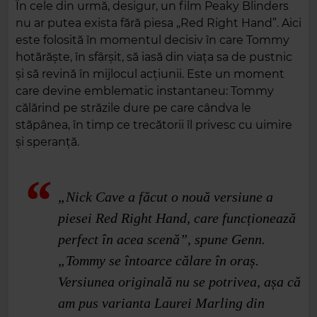
În cele din urmă, desigur, un film Peaky Blinders
nu ar putea exista fără piesa „Red Right Hand”. Aici
este folosită în momentul decisiv în care Tommy
hotărăște, în sfârșit, să iasă din viața sa de pustnic
și să revină în mijlocul acțiunii. Este un moment
care devine emblematic instantaneu: Tommy
călărind pe străzile dure pe care cândva le
stăpânea, în timp ce trecătorii îl privesc cu uimire
și speranță.
„Nick Cave a făcut o nouă versiune a
piesei Red Right Hand, care funcționează
perfect în acea scenă”, spune Genn.
„Tommy se întoarce călare în oraș.
Versiunea originală nu se potrivea, așa că
am pus varianta Laurei Marling din