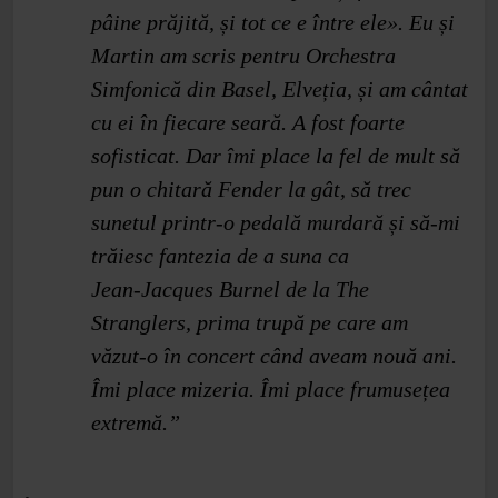
pâine prăjită, și tot ce e între ele». Eu și
Martin am scris pentru Orchestra
Simfonică din Basel, Elveția, și am cântat
cu ei în fiecare seară. A fost foarte
sofisticat. Dar îmi place la fel de mult să
pun o chitară Fender la gât, să trec
sunetul printr‑o pedală murdară și să‑mi
trăiesc fantezia de a suna ca
Jean‑Jacques Burnel de la The
Stranglers, prima trupă pe care am
văzut‑o în concert când aveam nouă ani.
Îmi place mizeria. Îmi place frumusețea
extremă.”