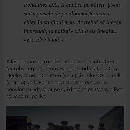
Fontaines D.C. Îi cunosc pe băieți. Și-au
scris piesele de pe albumul Romance
chiar în studioul meu. Ar trebui să lucrăm
împreună, la naiba!» Cill a zis imediat:
«E o idee bună.»”
A fost organizată o întâlnire pe Zoom între Genn,
Murphy, regizorul Tom Harper, producătorul Guy
Heeley și Grian Chatten (voce) și Carlos O’Connell
(chitară) de la Fontaines D.C. Dar ceea ce i‑a
convins cu adevărat pe cei din echipa Peaky a fost
să vadă trupa live.