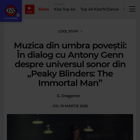
TOPURI
PODCASTUR
Bilete
Kiss Top 40
Top 40 Kiss'N'Dance
Podcastu
LIVE
COOL STUFF
Muzica din umbra poveștii:
În dialog cu Antony Genn
despre universul sonor din
„Peaky Blinders: The
Immortal Man”
G. Dragomir
JOI, 19 MARTIE 2026