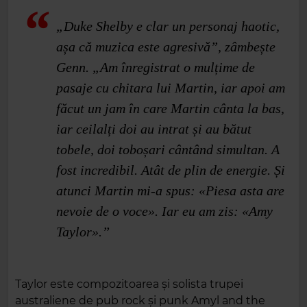
„Duke Shelby e clar un personaj haotic,
așa că muzica este agresivă”, zâmbește
Genn. „Am înregistrat o mulțime de
pasaje cu chitara lui Martin, iar apoi am
făcut un jam în care Martin cânta la bas,
iar ceilalți doi au intrat și au bătut
tobele, doi toboșari cântând simultan. A
fost incredibil. Atât de plin de energie. Și
atunci Martin mi‑a spus: «Piesa asta are
nevoie de o voce». Iar eu am zis: «Amy
Taylor».”
Taylor este compozitoarea și solista trupei
australiene de pub rock și punk Amyl and the