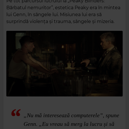
Pe tot parcursul lucrului la „Peaky Blinders:
Bărbatul nemuritor”, estetica Peaky era în mintea
lui Genn, în sângele lui. Misiunea lui era să
surprindă violența și trauma, sângele și mizeria.
„Nu mă interesează computerele”, spune
Genn. „Eu vreau să merg la lucru și să