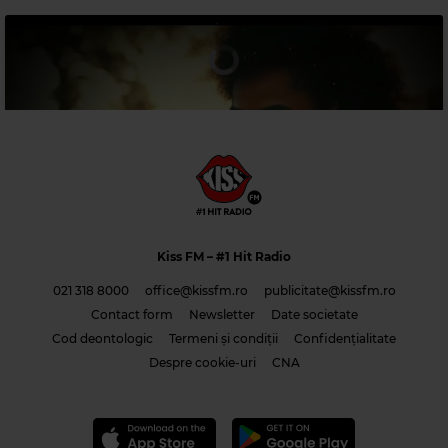
Magic 90s Hits
SCORPIONS
–
WIND OF CHANGE
Kiss FM
– #1 Hit Radio
021 318 8000
office@kissfm.ro
publicitate@kissfm.ro
Contact form
Newsletter
Date societate
Cod deontologic
Termeni și condiții
Confidențialitate
Costi & Adrian Saguna & Benzol – Solo tu -1
Despre cookie-uri
CNA