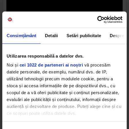
Consimțământ
Detalii
Setări publicitate
Despre
„A fost interesant, pentru că trupa care
Utilizarea responsabilă a datelor dvs.
cântă piesa se numește Girl In The Year
Noi și
cei 1022 de parteneri ai noștri
vă procesăm
Above”, explică Genn. „Nu au lansat
datele personale, de exemplu, numărul dvs. de IP,
absolut nimic până acum. Am cunoscut‑o
utilizând tehnologii precum modulele cookie, pentru a
pe vocalistă acum vreo doi ani. E coafeză.
stoca și accesa informațiile de pe dispozitivul dvs., cu
Apoi a început să posteze lucruri online.
scopul de a vă oferi publicitate și conținut personalizate,
evaluări ale publicității și conținutului, informații despre
M‑am hotărât pur și simplu să o
audiență și dezvoltare de produse. Puteți alege cine și cu
contactez, să văd dacă ar vrea să vină în
ce scopuri poate utiliza datele dvs.
studio. Fără nicio legătură cu Peaky. Și
m‑am întrebat: «Mi se pare doar mie sau
Dacă ne permiteți, am dori, de asemenea: