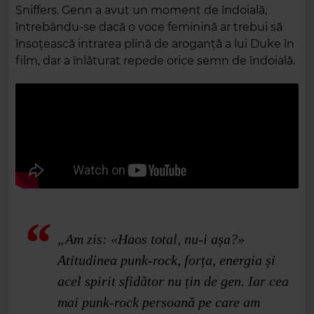
Sniffers. Genn a avut un moment de îndoială,
întrebându‑se dacă o voce feminină ar trebui să
însoțească intrarea plină de aroganță a lui Duke în
film, dar a înlăturat repede orice semn de îndoială.
„Am zis: «Haos total, nu‑i așa?»
Atitudinea punk‑rock, forța, energia și
acel spirit sfidător nu țin de gen. Iar cea
mai punk‑rock persoană pe care am