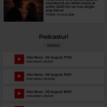
transformă un refren iconic al
anilor 2000 într-un nou single
pop dance
VINERI, 31 IULIE 2026
Podcasturi
MAI MULT
Kiss News - 06 August, 17:00
KISS NEWS
, 00:01:31
Magic Party Mix
Kiss News - 06 August, 15:00
MAGIC PARTY MIX
–
MAGIC PARTY MIX
KISS NEWS
, 00:02:08
Kiss News - 05 August, 18:00
KISS NEWS
, 00:01:31