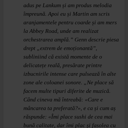
adus pe Lankum și am produs melodia
împreună. Apoi eu și Martin am scris
aranjamentele pentru coarde și am mers
la Abbey Road, unde am realizat
orchestrarea amplă.” Genn descrie piesa
drept „extrem de emoționantă”,
subliniind că există momente de o
delicatețe reală, presărate printre
izbucnirile intense care pulsează în alte
zone ale coloanei sonore. „Ne place să
facem multe tipuri diferite de muzică.
Când cineva mă întreabă: «Care e
mâncarea ta preferată?», e ca și cum aș
răspunde: «Îmi place sushi de cea mai
bună calitate, dar îmi plac și fasolea cu