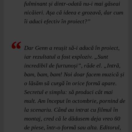
fulminant și dintr‑odată nu‑i mai găseai
nicăieri. Așa că ideea e grozavă, dar cum
îi aduci efectiv în proiect?”
Dar Genn a reușit să‑i aducă în proiect,
iar rezultatul a fost exploziv. „Sunt
incredibil de furtunoși”, râde el. „Intră,
bam, bam, bam! Noi doar facem muzică și
o lăsăm să curgă în orice formă apare.
Secretul e simplu: să produci cât mai
mult. Am început în octombrie, pornind de
la scenariu. Când au intrat cu filmul în
montaj, cred că le dădusem deja vreo 60
de piese, într‑o formă sau alta. Editorul,