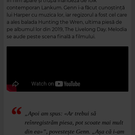
În film apare și trupa irlandeză de folk
contemporan Lankum. Genn i‑a făcut cunoștință
lui Harper cu muzica lor, iar regizorul a fost cel care
a ales balada Hunting the Wren, ultima piesă de
pe albumul lor din 2019, The Livelong Day. Melodia
se aude peste scena finală a filmului.
„Apoi am spus: «Ar trebui să
reînregistrăm piesa, pot scoate mai mult
din ea»”, povestește Genn. „Așa că i‑am