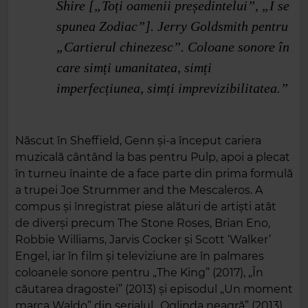
Shire [„Toți oamenii președintelui”, „I se
spunea Zodiac”]. Jerry Goldsmith pentru
„Cartierul chinezesc”. Coloane sonore în
care simți umanitatea, simți
imperfecțiunea, simți imprevizibilitatea.”
Născut în Sheffield, Genn și‑a început cariera
muzicală cântând la bas pentru Pulp, apoi a plecat
în turneu înainte de a face parte din prima formulă
a trupei Joe Strummer and the Mescaleros. A
compus și înregistrat piese alături de artiști atât
de diverși precum The Stone Roses, Brian Eno,
Robbie Williams, Jarvis Cocker și Scott ‘Walker’
Engel, iar în film și televiziune are în palmares
coloanele sonore pentru „The King” (2017), „În
căutarea dragostei” (2013) și episodul „Un moment
marca Waldo” din serialul „Oglinda neagră” (2013).