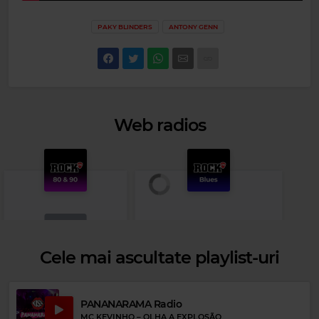
PAKY BLINDERS
ANTONY GENN
Web radios
Cele mai ascultate playlist-uri
PANANARAMA Radio
Rock 80s & 90s
MC KEVINHO
–
OLHA A EXPLOSÃO