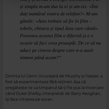
și simplu m‑am dus la ei și am zis: «Îmi
dați numărul vostru de telefon?» M‑am
gândit: «Asta trebuie să fie în film –
tobele, chitara și tipul ăsta care cântă».
Povestea acestui film e diferită și e o
ocazie să faci ceva proaspăt. De ce să nu
aduci pe cineva despre care n‑a auzit
nimeni până acum?”
Dorința lui Genn, încurajată de Murphy și Harper, a
fost să experimenteze fără rețineri. Așa că
pregătește‑te ca timpanul să‑ți fie pus la încercare
când Duke Shelby, interpretat de Barry Keoghan,
își face intrarea pe ecran.