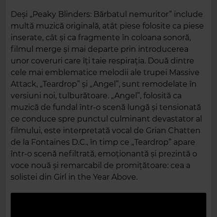
Deși „Peaky Blinders: Bărbatul nemuritor” include
multă muzică originală, atât piese folosite ca piese
inserate, cât și ca fragmente în coloana sonoră,
filmul merge și mai departe prin introducerea
unor coveruri care îți taie respirația. Două dintre
cele mai emblematice melodii ale trupei Massive
Attack, „Teardrop” și „Angel”, sunt remodelate în
versiuni noi, tulburătoare. „Angel”, folosită ca
muzică de fundal într‑o scenă lungă și tensionată
ce conduce spre punctul culminant devastator al
filmului, este interpretată vocal de Grian Chatten
de la Fontaines D.C., în timp ce „Teardrop” apare
într‑o scenă nefiltrată, emoționantă și prezintă o
voce nouă și remarcabil de promițătoare: cea a
solistei din Girl in the Year Above.