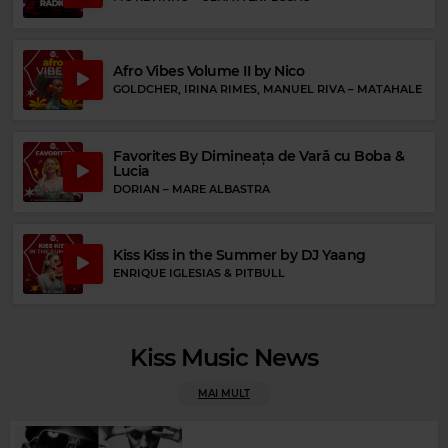
AC/DC
–
SHOOT TO THRILL
Rock Blues
JOHNNY WINTER
–
LIFE IS HARD
Afro Vibes Volume II by Nico
GOLDCHER, IRINA RIMES, MANUEL RIVA
–
MATAHALE
Favorites By Dimineața de Vară cu Boba &
Lucia
DORIAN
–
MARE ALBASTRA
Kiss Kiss in the Summer by DJ Yaang
ENRIQUE IGLESIAS & PITBULL
Kiss Music News
MAI MULT
Magic FM