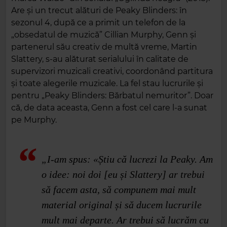
Are și un trecut alături de Peaky Blinders: în
sezonul 4, după ce a primit un telefon de la
„obsedatul de muzică” Cillian Murphy, Genn și
partenerul său creativ de multă vreme, Martin
Slattery, s-au alăturat serialului în calitate de
supervizori muzicali creativi, coordonând partitura
și toate alegerile muzicale. La fel stau lucrurile și
pentru „Peaky Blinders: Bărbatul nemuritor”. Doar
că, de data aceasta, Genn a fost cel care l‑a sunat
pe Murphy.
„I-am spus: «Știu că lucrezi la Peaky. Am
o idee: noi doi [eu și Slattery] ar trebui
să facem asta, să compunem mai mult
material original și să ducem lucrurile
mult mai departe. Ar trebui să lucrăm cu