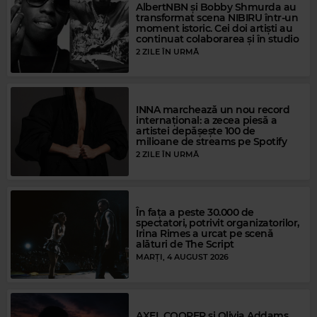
AlbertNBN și Bobby Shmurda au
MICHAEL JACKSON
–
THEY DON'T CARE ABOUT US
transformat scena NIBIRU într-un
moment istoric. Cei doi artiști au
continuat colaborarea și în studio
2 ZILE ÎN URMĂ
INNA marchează un nou record
internațional: a zecea piesă a
artistei depășește 100 de
milioane de streams pe Spotify
2 ZILE ÎN URMĂ
În fața a peste 30.000 de
spectatori, potrivit organizatorilor,
Irina Rimes a urcat pe scenă
alături de The Script
MARȚI, 4 AUGUST 2026
Magic Gold
THE ANDREW SISTERS
–
RUM AND COCA COLA
AXEL COOPER și Olivia Addams