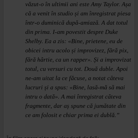
văzut‑o în ultimii ani este Amy Taylor. Așa
că a venit în studio și am înregistrat piesa
într‑o duminică după‑amiază. A dat totul
din prima. I‑am povestit despre Duke
Shelby. Ea a zis: «Bine, prietene, eu de
obicei intru acolo și improvizez, fără pix,
fără hârtie, ca un rapper». Și a improvizat
totul, cu versuri cu tot. Două duble. Apoi
ne‑am uitat la ce făcuse, a notat câteva
lucruri și a spus: «Bine, lasă‑mă să mai
intru o dată». A mai înregistrat câteva
fragmente, dar aș spune că jumătate din
ce am folosit e chiar prima ei dublă.”