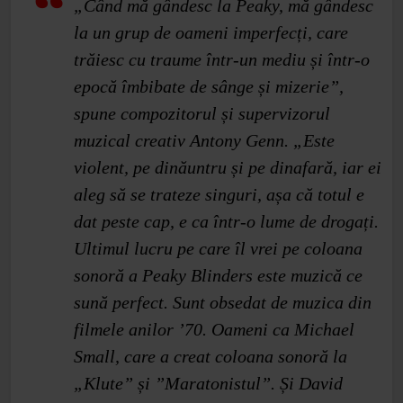
„Când mă gândesc la Peaky, mă gândesc
la un grup de oameni imperfecți, care
trăiesc cu traume într-un mediu și într-o
epocă îmbibate de sânge și mizerie”,
spune compozitorul și supervizorul
muzical creativ Antony Genn. „Este
violent, pe dinăuntru și pe dinafară, iar ei
aleg să se trateze singuri, așa că totul e
dat peste cap, e ca într-o lume de drogați.
Ultimul lucru pe care îl vrei pe coloana
sonoră a Peaky Blinders este muzică ce
sună perfect. Sunt obsedat de muzica din
filmele anilor ’70. Oameni ca Michael
Small, care a creat coloana sonoră la
„Klute” și ”Maratonistul”. Și David