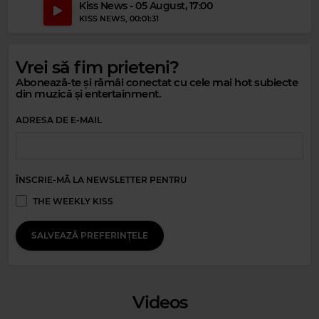
Kiss News - 05 August, 17:00
KISS NEWS
, 00:01:31
Vrei să fim prieteni?
Abonează-te și rămâi conectat cu cele mai hot subiecte
din muzică și entertainment.
Magic Relax
Magic 80s Hits
ADRESA DE E-MAIL
SHALLOU FEAT WALES
–
BEGIN
MADONNA
–
OPEN YOUR HEART
ÎNSCRIE-MĂ LA NEWSLETTER PENTRU
THE WEEKLY KISS
SALVEAZĂ PREFERINȚELE
Videos