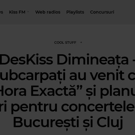
s
Kiss FM
Web radios
Playlists
Concursuri
COOL STUFF
DesKiss Dimineața 
ubcarpați au venit 
Hora Exactă” și planu
i pentru concertele
București și Cluj