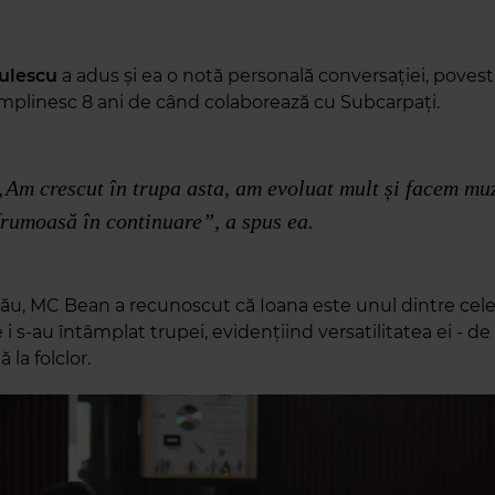
culescu
a adus și ea o notă personală conversației, povest
împlinesc 8 ani de când colaborează cu Subcarpați.
„Am crescut în trupa asta, am evoluat mult și facem mu
frumoasă în continuare”, a spus ea.
său, MC Bean a recunoscut că Ioana este unul dintre cel
e i s-au întâmplat trupei, evidențiind versatilitatea ei - de
ă la folclor.