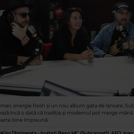
 mari, energie fresh și un nou album gata de lansare, Su
ză încă o dată că tradiția și modernul pot merge mână 
oarte bine împreună.
Kiss Dimineața - invitați Bean MC (Subcarpați), AFO, Ioan