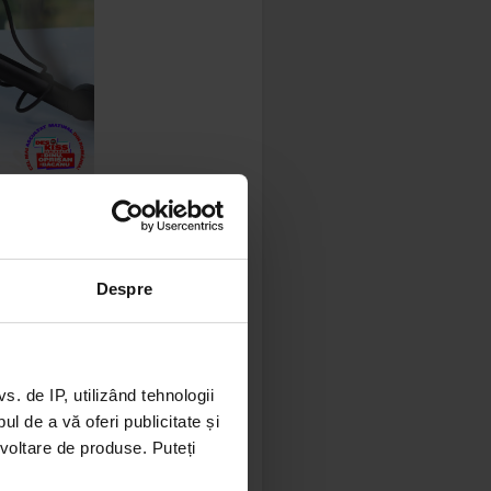
 album al
 doi ani.
Arenele
Despre
 e și
 de IP, utilizând tehnologii
m cerul
l de a vă oferi publicitate și
us MC
ezvoltare de produse. Puteți