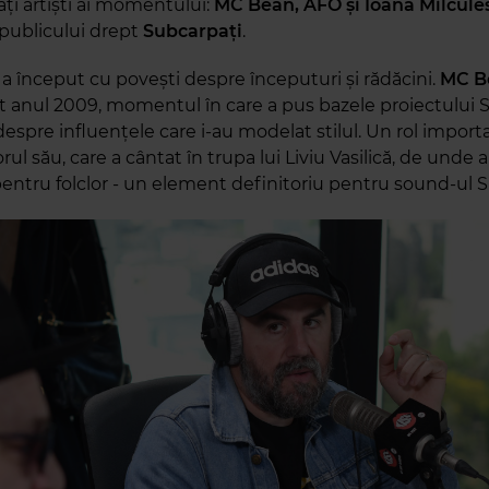
ați artiști ai momentului:
MC Bean, AFO și Ioana Milcule
publicului drept
Subcarpați
.
a început cu povești despre începuturi și rădăcini.
MC B
anul 2009, momentul în care a pus bazele proiectului S
 despre influențele care i-au modelat stilul. Un rol import
orul său, care a cântat în trupa lui Liviu Vasilică, de unde a
entru folclor - un element definitoriu pentru sound-ul S