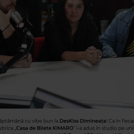
săptămână cu vibe bun la
DesKiss Dimineața
! Ca în fieca
ubrica „
Casa de Bilete KIMARO
” i-a adus în studio pe uni