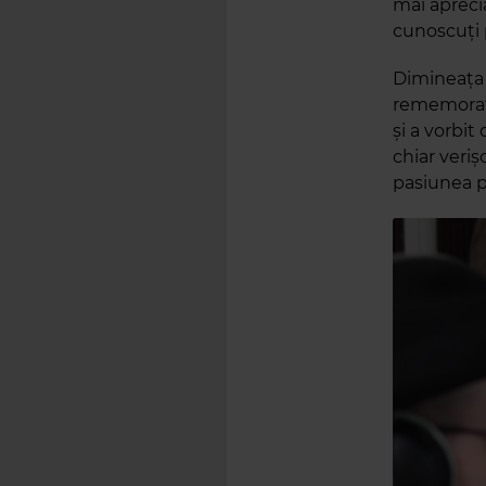
mai apreci
cunoscuți 
Dimineața 
rememorat 
și a vorbit
chiar veriș
pasiunea p