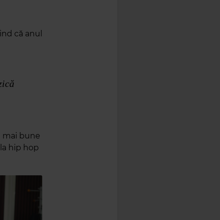
ind că anul
zică
e mai bune
 la hip hop