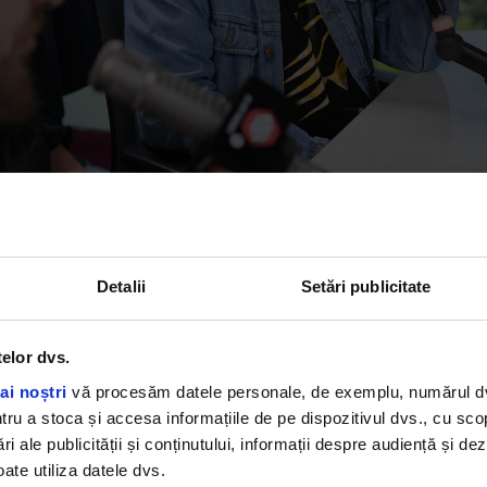
ajuns rapid și la prezent: „
Hora
Exactă
”, cel de-al optulea
e continuă tradiția lor de a lansa un material nou o dată la
icială va avea loc pe
16 mai
, printr-un concert special la
Detalii
Setări publicitate
telor dvs.
„Vă reinvităm cu drag să ne revedem. Dacă nu mă înșel,
ai noștri
vă procesăm datele personale, de exemplu, numărul dvs.
primul eveniment la care se dă cortul jos la Arene. Ave
u a stoca și accesa informațiile de pe dispozitivul dvs., cu scopu
deasupra, sunt sigur că vremea o să țină cu noi”, a sp
ri ale publicității și conținutului, informații despre audiență și d
ate utiliza datele dvs.
Bean, entuziasmat de întâlnirea cu fanii.