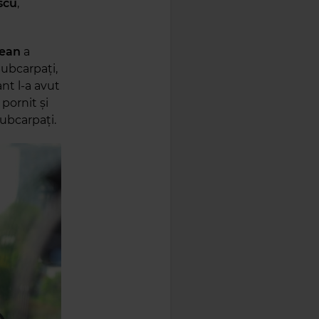
scu
,
ean
a
ubcarpați,
ant l-a avut
 pornit și
ubcarpați.