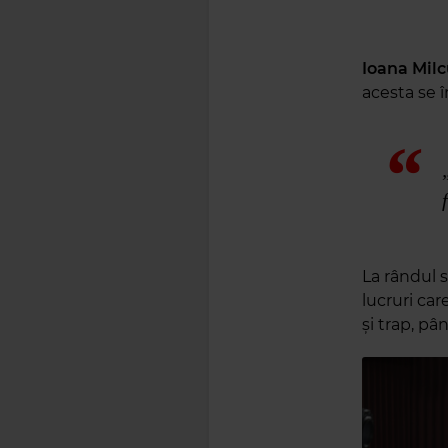
Ioana Mil
acesta se 
La rândul 
lucruri car
și trap, pân