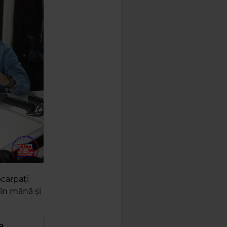
bcarpați
în mână și
a