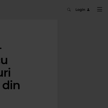
Login
-
cu
ri
 din