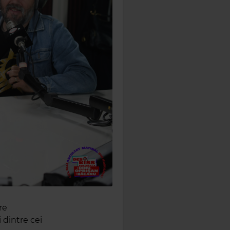
re
i dintre cei