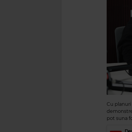
Cu planuri
demonstrea
pot suna f
Des