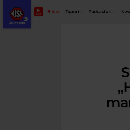
Bilete
Topuri
Podcasturi
New
LIVE
S
„
mar