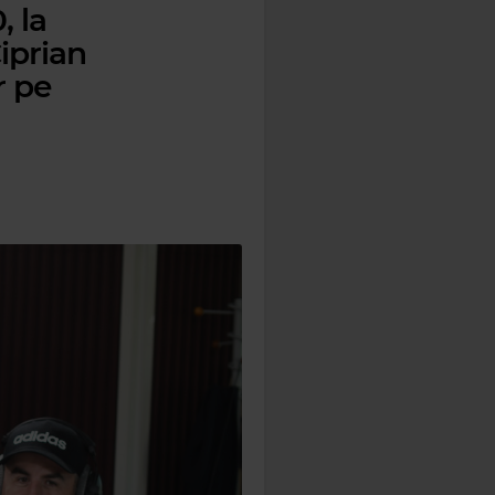
, la
iprian
r pe