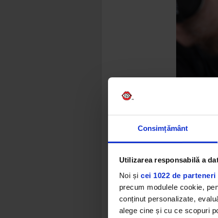
Discuția a 
trupei, car
Lansarea of
Consimțământ
Romane
.
Utilizarea responsabilă a da
Noi și
cei 1022 de parteneri 
precum modulele cookie, pentr
conținut personalizate, evaluă
alege cine și cu ce scopuri po