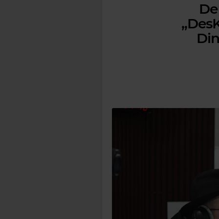
De 
„DesK
Din