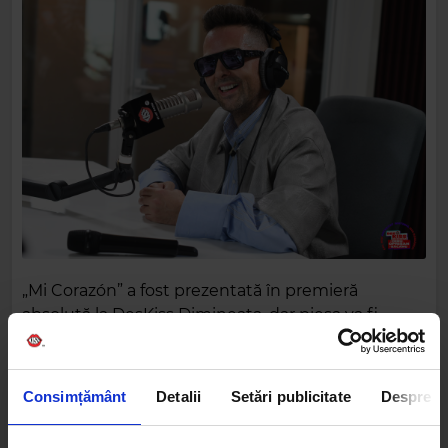
„Mi Corazón” a fost prezentată în premieră
absolută la DesKiss Dimineața, dar piesa va fi
lansată oficial pe toate platformele abia în ziua
următoare, oferind ascultătorilor Kiss FM un
avantaj exclusiv de a o asculta primii.
Consimțământ
Detalii
Setări publicitate
Despre
Cu un sound energic și un refren memorabil, „Mi