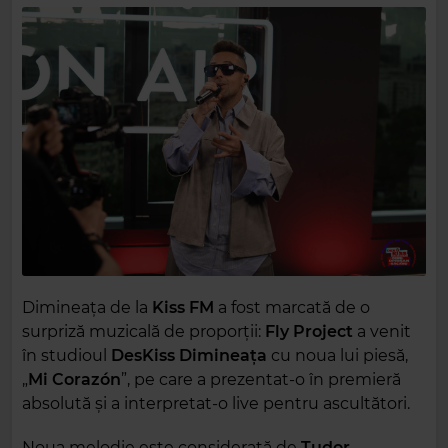
Dimineața de la
Kiss FM
a fost marcată de o
surpriză muzicală de proporții:
Fly Project
a venit
în studioul
DesKiss Dimineața
cu noua lui piesă,
„
Mi Corazón
”, pe care a prezentat-o în premieră
absolută și a interpretat-o live pentru ascultători.
Noua melodie este considerată de
Tudor