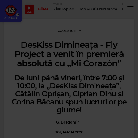
TOPURI
PODCASTUR
Bilete
Kiss Top 40
Top 40 Kiss'N'Dance
Podcastu
LIVE
COOL STUFF
DesKiss Dimineața - Fly
Project a venit în premieră
absolută cu „Mi Corazón”
De luni până vineri, între 7:00 și
10:00, la „DesKiss Dimineața”,
Cătălin Oprișan, Ciprian Dinu și
Corina Băcanu spun lucrurilor pe
glume!
G. Dragomir
JOI, 14 MAI 2026