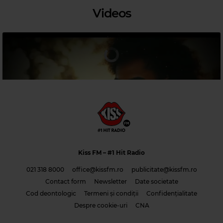
Videos
Magic Jazz
ELLA FITZGERALD
–
EV'RY TIME WE SAY GOODBYE
Kiss FM
– #1 Hit Radio
021 318 8000
office@kissfm.ro
publicitate@kissfm.ro
Contact form
Newsletter
Date societate
Cod deontologic
Termeni și condiții
Confidențialitate
Costi & Adrian Saguna & Benzol – Solo tu -1
Despre cookie-uri
CNA