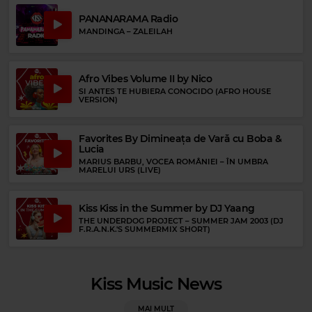
Rock 80s & 90s
PANANARAMA Radio
RUSH
–
TOM SAWYER
MANDINGA
–
ZALEILAH
Rock Blues
Afro Vibes Volume II by Nico
JOE BONAMASSA
–
SO MANY ROADS
SI ANTES TE HUBIERA CONOCIDO (AFRO HOUSE
VERSION)
Favorites By Dimineața de Vară cu Boba &
Lucia
MARIUS BARBU, VOCEA ROMÂNIEI
–
ÎN UMBRA
MARELUI URS (LIVE)
Kiss Kiss in the Summer by DJ Yaang
THE UNDERDOG PROJECT
–
SUMMER JAM 2003 (DJ
F.R.A.N.K.'S SUMMERMIX SHORT)
Magic FM
DELIA
–
PE ARIPI DE VANT
Kiss Music News
MAI MULT