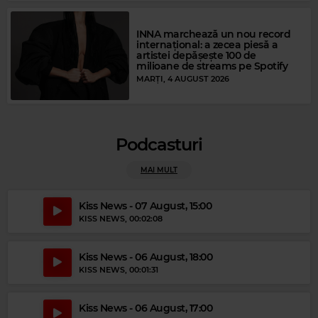
INNA marchează un nou record
internațional: a zecea piesă a
artistei depășește 100 de
milioane de streams pe Spotify
MARȚI, 4 AUGUST 2026
Magic Relax
Podcasturi
CUPIDO
–
SWEET DREAMS
MAI MULT
Magic Party Mix
MAGIC PARTY MIX
–
MAGIC PARTY MIX
Kiss News - 07 August, 15:00
KISS NEWS
, 00:02:08
Kiss News - 06 August, 18:00
KISS NEWS
, 00:01:31
Kiss News - 06 August, 17:00