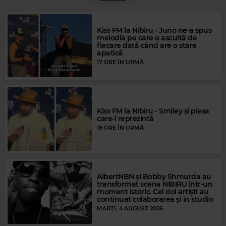
Kiss FM la Nibiru - Juno ne-a spus
melodia pe care o ascultă de
fiecare dată când are o stare
apatică
17 ORE ÎN URMĂ
Kiss FM la Nibiru - Smiley și piesa
care-l reprezintă
18 ORE ÎN URMĂ
AlbertNBN și Bobby Shmurda au
Magic Gold
transformat scena NIBIRU într-un
moment istoric. Cei doi artiști au
BARRY WHITE
–
YOUR SWEETNESS IS MY WEAKNESS
continuat colaborarea și în studio
MARȚI, 4 AUGUST 2026