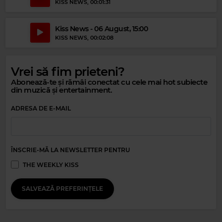
KISS NEWS
, 00:01:31
Kiss News - 06 August, 15:00
KISS NEWS
, 00:02:08
Magic 90s Hits
ALISHA'S ATTIC
–
I AM, I FEEL
Magic 80s Hits
Vrei să fim prieteni?
MICHAEL JACKSON
–
DIRTY DIANA
Abonează-te și rămâi conectat cu cele mai hot subiecte
din muzică și entertainment.
ADRESA DE E-MAIL
ÎNSCRIE-MĂ LA NEWSLETTER PENTRU
THE WEEKLY KISS
SALVEAZĂ PREFERINȚELE