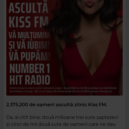
2.375.200 de oameni ascultă zilnic Kiss FM.
Da, ai citit bine: două milioane trei sute șaptezeci
și cinci de mii două sute de oameni care ne dau