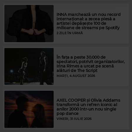
INNA marchează un nou record
internațional: a zecea piesă a
artistei depășește 100 de
milioane de streams pe Spotify
2 ZILE ÎN URMĂ
În fața a peste 30.000 de
spectatori, potrivit organizatorilor,
Irina Rimes a urcat pe scenă
alături de The Script
MARȚI, 4 AUGUST 2026
Magic Gold
DIANA ROSS & THE SUPREMES
–
STOP! IN THE NAME OF LOVE
AXEL COOPER și Olivia Addams
transformă un refren iconic al
anilor 2000 într-un nou single
pop dance
VINERI, 31 IULIE 2026