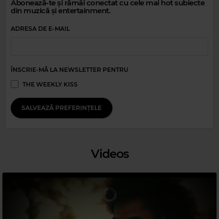
Abonează-te și rămâi conectat cu cele mai hot subiecte
din muzică și entertainment.
ADRESA DE E-MAIL
Magic Relax
ÎNSCRIE-MĂ LA NEWSLETTER PENTRU
BIRD OF FIGMENT
–
BEAUTY IN THE MUNDANE
THE WEEKLY KISS
SALVEAZĂ PREFERINȚELE
Videos
Magic 90s Hits
TLC
–
WATERFALLS
Magic 80s Hits