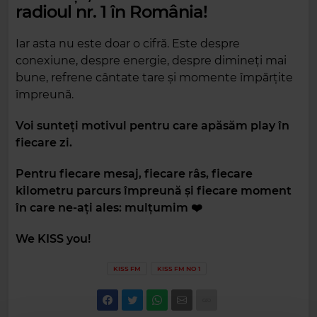
radioul nr. 1 în România!
Iar asta nu este doar o cifră. Este despre
conexiune, despre energie, despre dimineți mai
bune, refrene cântate tare și momente împărțite
împreună.
Voi sunteți motivul pentru care apăsăm play în
fiecare zi.
Pentru fiecare mesaj, fiecare râs, fiecare
kilometru parcurs împreună și fiecare moment
în care ne-ați ales: mulțumim ❤️
We KISS you!
KISS FM
KISS FM NO 1