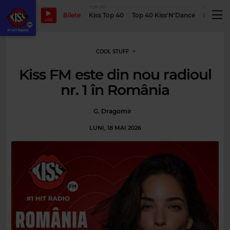
TOPURI
PODCASTUR
Bilete
Kiss Top 40
Top 40 Kiss'N'Dance
Podcastu
LIVE
COOL STUFF
Kiss FM este din nou radioul
nr. 1 în România
G. Dragomir
LUNI, 18 MAI 2026