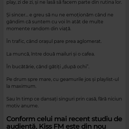
play, zi de zi, și ne lasă să facem parte din rutina lor.
Și sincer… e greu să nu ne emoționăm când ne
gândim că suntem cu voi în atât de multe
momente random din viață.
În trafic, când orașul pare prea aglomerat.
La muncă, între două mailuri și o cafea.
În bucătărie, când gătiți „după ochi”.
Pe drum spre mare, cu geamurile jos și playlist-ul
la maximum.
Sau în timp ce dansați singuri prin casă, fără niciun
motiv anume.
Conform celui mai recent studiu de
audiență, Kiss FM este din nou