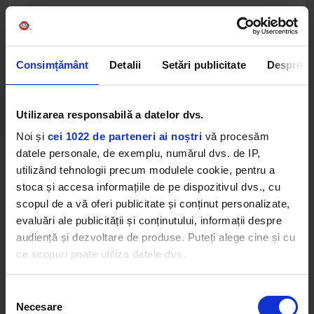
Web radios
Consimțământ
Detalii
Setări publicitate
Despre
Utilizarea responsabilă a datelor dvs.
Noi și
cei 1022 de parteneri ai noștri
vă procesăm
datele personale, de exemplu, numărul dvs. de IP,
utilizând tehnologii precum modulele cookie, pentru a
Cele mai ascultate playlist-uri
stoca și accesa informațiile de pe dispozitivul dvs., cu
scopul de a vă oferi publicitate și conținut personalizate,
evaluări ale publicității și conținutului, informații despre
PANANARAMA Radio
Rock Blues
audiență și dezvoltare de produse. Puteți alege cine și cu
BOSQUITO
–
HOPA, HOPA!
Rock 80s & 90s
ce scopuri poate utiliza datele dvs.
LITTLE WALTER
–
MY BABE
METALLICA
–
SAD BUT TRUE
Afro Vibes Volume II by Nico
Dacă ne permiteți, am dori, de asemenea:
Selecția
KLANGKARUSSELL, KABA, DELA SUR, WILL HEARD
–
Necesare
Să colectăm informațiile cu privire la locația dvs.
SONNENTANZ (KABA & DELA SUR REMIX)
consimțământului