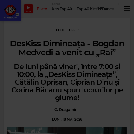
TOPURI
PODCASTUR
Bilete
Kiss Top 40
Top 40 Kiss'N'Dance
Podcastu
LIVE
COOL STUFF
DesKiss Dimineața - Bogdan
Medvedi a venit cu „Rai”
De luni până vineri, între 7:00 și
10:00, la „DesKiss Dimineața”,
Cătălin Oprișan, Ciprian Dinu și
Corina Băcanu spun lucrurilor pe
glume!
G. Dragomir
LUNI, 18 MAI 2026