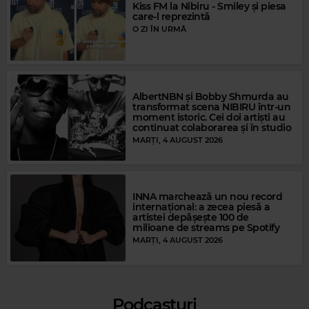
Kiss FM la Nibiru - Smiley și piesa
care-l reprezintă
O ZI ÎN URMĂ
Magic Gold
AlbertNBN și Bobby Shmurda au
transformat scena NIBIRU într-un
RAY CHARLES
–
I CAN'T STOP LOVING YOU
moment istoric. Cei doi artiști au
continuat colaborarea și în studio
MARȚI, 4 AUGUST 2026
INNA marchează un nou record
internațional: a zecea piesă a
artistei depășește 100 de
milioane de streams pe Spotify
MARȚI, 4 AUGUST 2026
Podcasturi