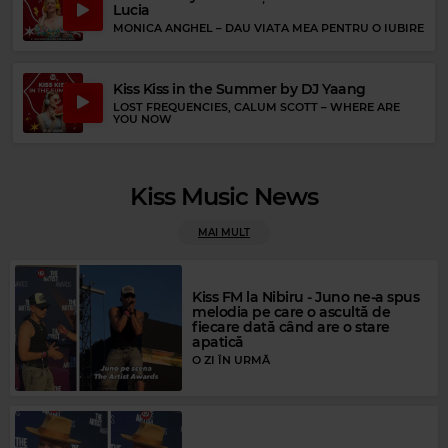
Lucia
MONICA ANGHEL
–
DAU VIATA MEA PENTRU O IUBIRE
Kiss Kiss in the Summer by DJ Yaang
LOST FREQUENCIES, CALUM SCOTT
–
WHERE ARE
YOU NOW
Kiss Music News
Magic FM
Rock Blues
BRITNEY SPEARS
–
EVERYTIME
MAI MULT
PETER GREEN
–
FOOL NO MORE
Kiss FM la Nibiru - Juno ne-a spus
melodia pe care o ascultă de
fiecare dată când are o stare
apatică
O ZI ÎN URMĂ