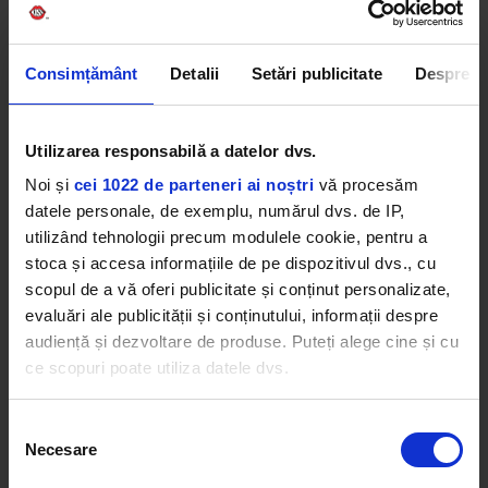
Consimțământ
Detalii
Setări publicitate
Despre
Utilizarea responsabilă a datelor dvs.
Noi și
cei 1022 de parteneri ai noștri
vă procesăm
datele personale, de exemplu, numărul dvs. de IP,
utilizând tehnologii precum modulele cookie, pentru a
stoca și accesa informațiile de pe dispozitivul dvs., cu
scopul de a vă oferi publicitate și conținut personalizate,
evaluări ale publicității și conținutului, informații despre
audiență și dezvoltare de produse. Puteți alege cine și cu
Pe lângă muzică, Bogdan Medvedi a vorbit și
ce scopuri poate utiliza datele dvs.
despre experiența sa ca actor și spune că și-ar dori
să continue în paralel atât muzica, cât și actoria.
Dacă ne permiteți, am dori, de asemenea:
Selecția
Necesare
Să colectăm informațiile cu privire la locația dvs.
Ascultă întreaga emisiune de astăzi mai jos:
consimțământului
geografică cu o exactitate de până la câțiva metri