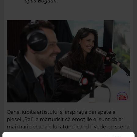
spus Bogdan.
Oana, iubita artistului și inspirația din spatele
piesei „Rai”, a mărturisit că emoțiile ei sunt chiar
mai mari decât ale lui atunci când îl vede pe scenă,
la concerte.