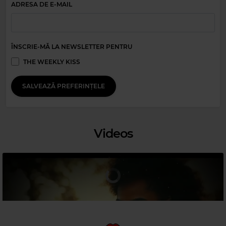
ADRESA DE E-MAIL
Magic Relax
JON KENNEDY
–
WERE JUST WAITING FOR YOU NOW
ÎNSCRIE-MĂ LA NEWSLETTER PENTRU
THE WEEKLY KISS
SALVEAZĂ PREFERINȚELE
Videos
Magic 90s Hits
FAITH NO MORE
–
EASY
Magic 80s Hits
STEVE WINWOOD
–
VALERIE