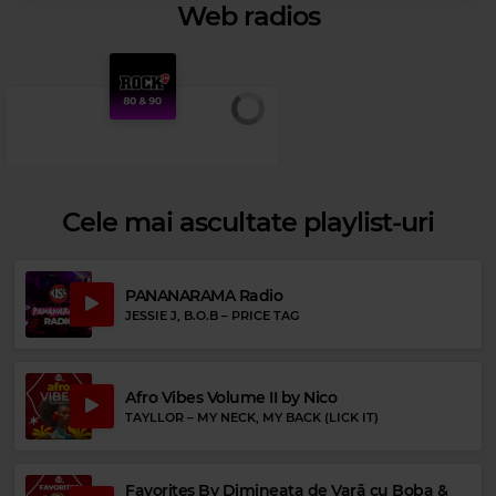
Web radios
Cele mai ascultate playlist-uri
PANANARAMA Radio
JESSIE J, B.O.B
–
PRICE TAG
Rock 80s & 90s
Afro Vibes Volume II by Nico
TAYLLOR
–
MY NECK, MY BACK (LICK IT)
THE CHURCH
–
UNDER THE MILKY WAY
Favorites By Dimineața de Vară cu Boba &