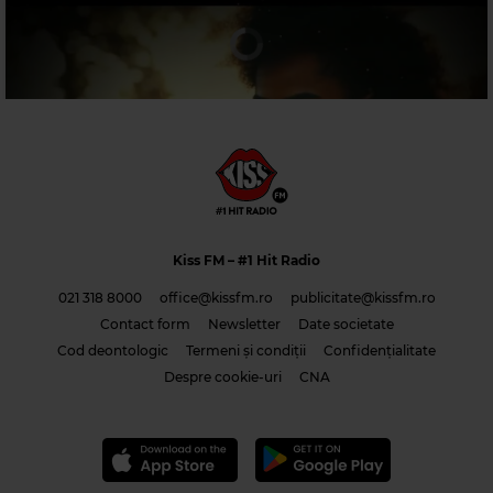
Kiss FM
– #1 Hit Radio
021 318 8000
office@kissfm.ro
publicitate@kissfm.ro
Contact form
Newsletter
Date societate
Cod deontologic
Termeni și condiții
Confidențialitate
Costi & Adrian Saguna & Benzol – Solo tu -1
Despre cookie-uri
CNA
Magic Classic Music
FRANZ SCHUBERT
–
4 IMPROMPTUS, OP. 90, D. 899: NO. 3 IN G-FLAT
MAJOR