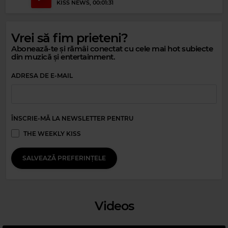
KISS NEWS
, 00:01:31
Vrei să fim prieteni?
Abonează-te și rămâi conectat cu cele mai hot subiecte
din muzică și entertainment.
ADRESA DE E-MAIL
Magic Jazz
RICK HALE
–
SMILE
ÎNSCRIE-MĂ LA NEWSLETTER PENTRU
THE WEEKLY KISS
Magic 90s Hits
MARC COHN
–
WALKING IN MEMPHIS
SALVEAZĂ PREFERINȚELE
Videos