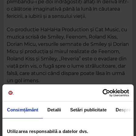
plimbându-i pe doi îndrăgostiți aflați în derivă într-
o călătorie imaginativă până la lună în căutarea
fericirii, a iubirii și a sensului vieții.
Co-producție HaHaHa Production și Cat Music, cu
muzica scrisă de Smiley, Feenom, Roland Kiss,
Dorian Micu, versurile semnate de Smiley și Dorian
Micu și producția și mixul realizate de Feenom,
Roland Kiss și Smiley, „Reveria” este o evadare din
viață prin vis, o fugă spre o lume strălucitoare, dar
falsă, care atunci când dispare poate lăsa în urmă
un gol imens.
Consimțământ
Detalii
Setări publicitate
Despre
Utilizarea responsabilă a datelor dvs.