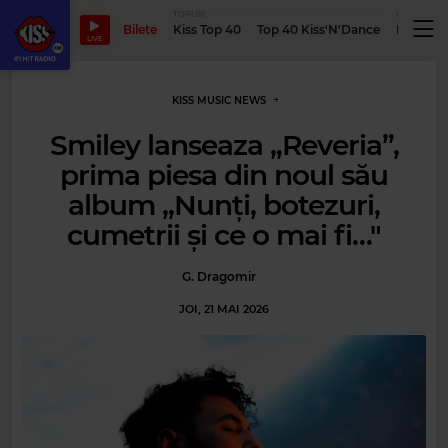
TOPURI
PODCASTUR
Bilete
Kiss Top 40
Top 40 Kiss'N'Dance
Podcastu
LIVE
KISS MUSIC NEWS
Smiley lanseaza „Reveria”,
prima piesa din noul său
album „Nunți, botezuri,
cumetrii și ce o mai fi…"
G. Dragomir
JOI, 21 MAI 2026