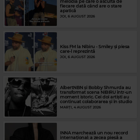
melodia pe care o ascultă de
fiecare dată când are o stare
apatică
JOI, 6 AUGUST 2026
Kiss FM la Nibiru - Smiley și piesa
Magic Party Mix
care-l reprezintă
MAGIC PARTY MIX
–
MAGIC PARTY MIX
JOI, 6 AUGUST 2026
AlbertNBN și Bobby Shmurda au
transformat scena NIBIRU într-un
moment istoric. Cei doi artiști au
continuat colaborarea și în studio
MARȚI, 4 AUGUST 2026
INNA marchează un nou record
internațional: a zecea piesă a