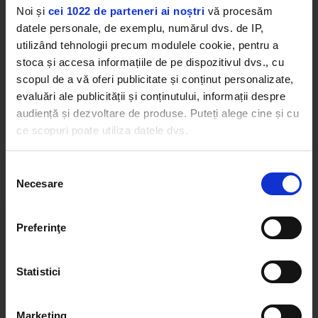
Noi și
cei 1022 de parteneri ai noștri
vă procesăm
SMILEY
datele personale, de exemplu, numărul dvs. de IP,
utilizând tehnologii precum modulele cookie, pentru a
stoca și accesa informațiile de pe dispozitivul dvs., cu
scopul de a vă oferi publicitate și conținut personalizate,
evaluări ale publicității și conținutului, informații despre
Web radios
audiență și dezvoltare de produse. Puteți alege cine și cu
ce scopuri poate utiliza datele dvs.
Dacă ne permiteți, am dori, de asemenea:
Selecția
Necesare
Să colectăm informațiile cu privire la locația dvs.
consimțământului
geografică cu o exactitate de până la câțiva metri
Să vă identificăm dispozitivul scanândul-l în mod
Preferinţe
activ după caracteristici specifice (amprentare)
Cele mai ascultate playlist-uri
Găsiți mai multe informații despre procesarea datelor
Statistici
dvs. personale și configurați-vă preferințele la
secțiunea
PANANARAMA Radio
cu detalii
. Vă puteți modifica sau retrage oricând acordul
SASHA LOPEZ
–
ALL MY PEOPLE
Rock 80s & 90s
din Declarația despre modulele cookie.
Marketing
Rock Blues