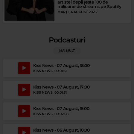
artistei depășește 100 de
milioane de streams pe Spotify
MARȚI, 4 AUGUST 2026
Magic Relax
LIFUKI
–
BRING ON THE NIGHT THE POLICE
Podcasturi
MAI MULT
Kiss News - 07 August, 18:00
KISS NEWS
, 00:01:31
Kiss News - 07 August, 17:00
KISS NEWS
, 00:01:31
Kiss News - 07 August, 15:00
Magic 80s Hits
KISS NEWS
, 00:02:08
PAULA ABDUL
–
STRAIGHT UP
Kiss News - 06 August, 18:00