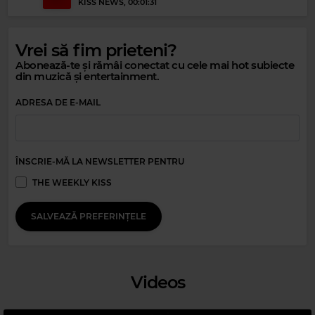
KISS NEWS
, 00:01:31
Vrei să fim prieteni?
Abonează-te și rămâi conectat cu cele mai hot subiecte
din muzică și entertainment.
ADRESA DE E-MAIL
Magic Party Mix
ÎNSCRIE-MĂ LA NEWSLETTER PENTRU
MAGIC PARTY MIX
–
MAGIC PARTY MIX
THE WEEKLY KISS
SALVEAZĂ PREFERINȚELE
Videos