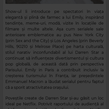
Show-ul îi introduce pe spectatori în viața
elegantă și plină de farmec a lui Emily, inspirând
tendințe, meme-uri, modă, vizite în locațiile de
filmare și multe altele. Așa cum serialele sale
anterioare emblematice au pus New York City
(prin Sex and the City) și Los Angeles (prin Beverly
Hills, 90210 și Melrose Place) pe harta culturală,
stilul narativ inconfundabil al lui Darren Star a
continuat să influențeze divertismentul și cultura
pop globală, de această dată prin perspectiva
Parisului. Emily in Paris a contribuit inclusiv la
creșterea turismului în Franța, iar președintele
Emmanuel Macron a lăudat serialul pentru faptul
că a sporit atractivitatea orașului.
Poveștile create de Darren Star și-au găsit un loc
ideal pe Netflix. Potrivit raportului de audiență al