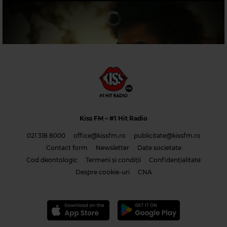
Magic Relax
MAX MARTIS & ANDREA HAMILTON
–
LOVEFOOL
Kiss FM
– #1 Hit Radio
021 318 8000
office@kissfm.ro
publicitate@kissfm.ro
Contact form
Newsletter
Date societate
Cod deontologic
Termeni și condiții
Confidențialitate
Costi & Adrian Saguna & Benzol – Solo tu -1
Despre cookie-uri
CNA