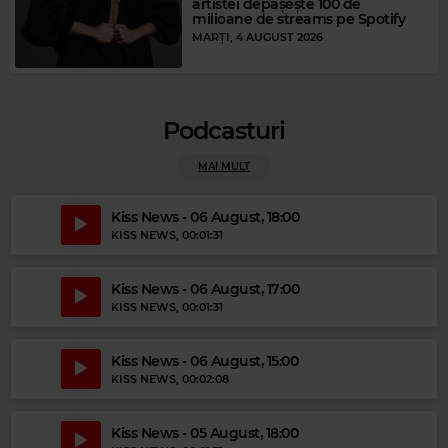
artistei depășește 100 de
milioane de streams pe Spotify
MARȚI, 4 AUGUST 2026
Podcasturi
MAI MULT
Kiss News - 06 August, 18:00
KISS NEWS
, 00:01:31
Kiss News - 06 August, 17:00
KISS NEWS
, 00:01:31
Magic Gold
AL JARREAU
–
LET'S STAY TOGETHER
Kiss News - 06 August, 15:00
KISS NEWS
, 00:02:08
Kiss News - 05 August, 18:00