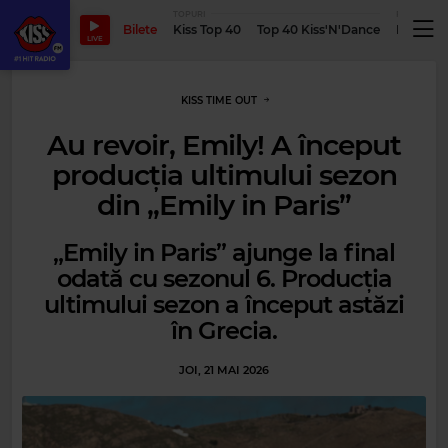
TOPURI
PODCASTUR
Bilete
Kiss Top 40
Top 40 Kiss'N'Dance
Podcastu
LIVE
KISS TIME OUT
Au revoir, Emily! A început
producția ultimului sezon
din „Emily in Paris”
„Emily in Paris” ajunge la final
odată cu sezonul 6. Producția
ultimului sezon a început astăzi
în Grecia.
JOI, 21 MAI 2026