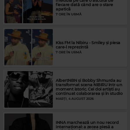
melodia pe care o ascultă de
fiecare dată când are o stare
apatică
7 ORE ÎN URMĂ
Kiss FM la Nibiru - Smiley și piesa
care-l reprezintă
7 ORE ÎN URMĂ
AlbertNBN și Bobby Shmurda au
transformat scena NIBIRU într-un
moment istoric. Cei doi artiști au
continuat colaborarea și în studio
MARȚI, 4 AUGUST 2026
Magic FM
INNA marchează un nou record
internațional: a zecea piesă a
JESSICA FOLCKER
–
HOW WILL I KNOW (WHO YOU ARE)