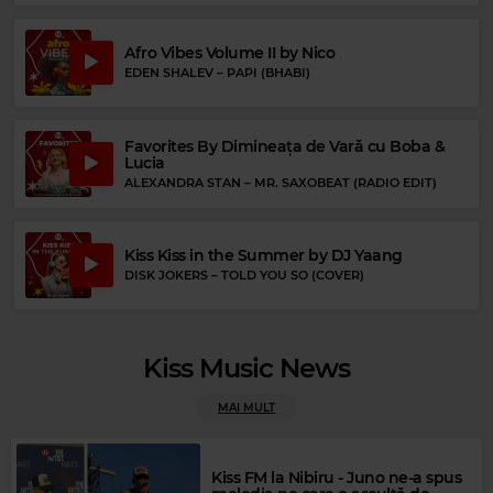
Afro Vibes Volume II by Nico
EDEN SHALEV
–
PAPI (BHABI)
Favorites By Dimineața de Vară cu Boba &
Lucia
ALEXANDRA STAN
–
MR. SAXOBEAT (RADIO EDIT)
Kiss Kiss in the Summer by DJ Yaang
DISK JOKERS
–
TOLD YOU SO (COVER)
Kiss Music News
MAI MULT
Rock Blues
Kiss FM la Nibiru - Juno ne-a spus
BETH HART AND JOE BONAMASSA
–
I'LL TAKE CARE OF YOU