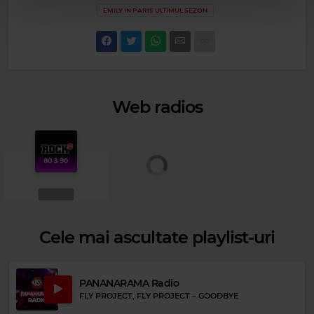
EMILY IN PARIS ULTIMUL SEZON
Web radios
Cele mai ascultate playlist-uri
Rock 80s & 90s
PANANARAMA Radio
GUN
–
WORD UP
FLY PROJECT, FLY PROJECT
–
GOODBYE