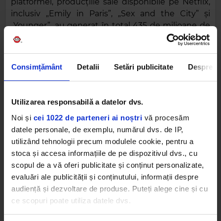
platformei, producțiile sale disponibile pe Netflix,
inclusiv „Emily in Paris”, „Sex and the City” și
„Younger”, au generat în total 435 de milioane de
vizionări între prima jumătate a anului 2023 și a
doua jumătate a lui 2025.
Consimțământ
Detalii
Setări publicitate
Despre
Utilizarea responsabilă a datelor dvs.
Noi și
cei 1022 de parteneri ai noștri
vă procesăm
datele personale, de exemplu, numărul dvs. de IP,
utilizând tehnologii precum modulele cookie, pentru a
stoca și accesa informațiile de pe dispozitivul dvs., cu
scopul de a vă oferi publicitate și conținut personalizate,
evaluări ale publicității și conținutului, informații despre
audiență și dezvoltare de produse. Puteți alege cine și cu
ce scopuri poate utiliza datele dvs.
View this post on Instagram