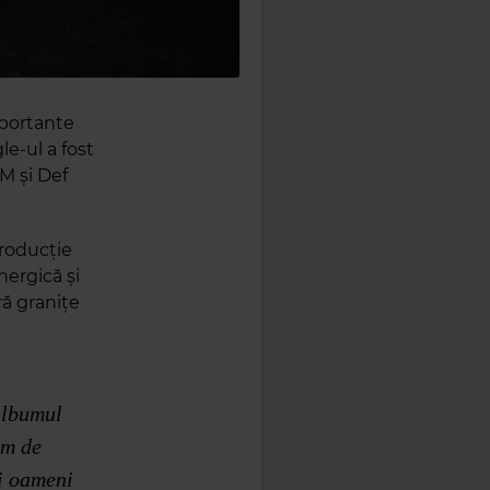
mportante
le-ul a fost
M și Def
producție
ergică și
ră granițe
albumul
em de
i oameni