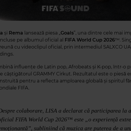
ta
și
Rema
lansează piesa „
Goals
”, una dintre cele mai i
incluse pe albumul oficial al
FIFA World Cup 2026
™. Sing
reună cu videoclipul oficial, prin intermediul SALXCO UA
dings.
mbină influențe de Latin pop, Afrobeats și K-pop, într-o 
 câștigătorul GRAMMY Cirkut. Rezultatul este o piesă en
nstruită pentru a reflecta amploarea globală și spiritul fă
ondiale FIFA.
Despre colaborare, LISA a declarat că participarea la 
oficial FIFA World Cup 2026™ este „o experiență extr
emoționantă”, subliniind că muzica are puterea de a un