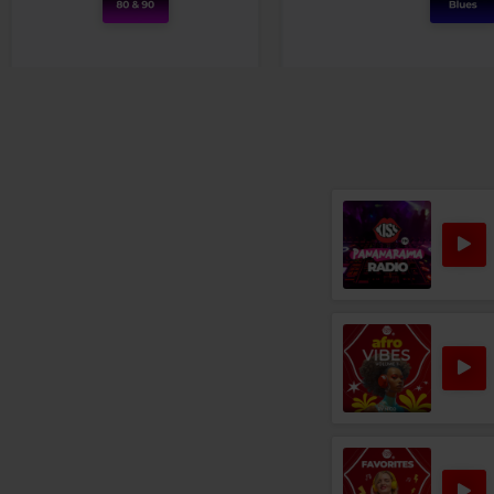
Rock 80s & 90s
ALICE COOPER
–
HOUSE OF FIRE
Rock Bl
ERIC CLAPTON & BB KING
–
H