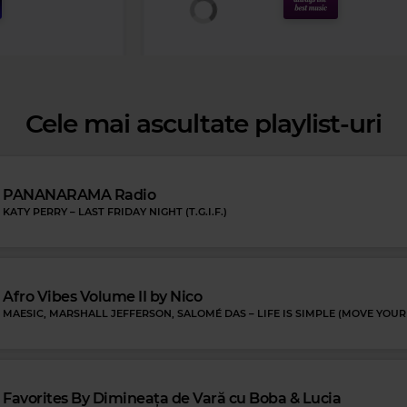
Cele mai ascultate playlist-uri
PANANARAMA Radio
KATY PERRY
–
LAST FRIDAY NIGHT (T.G.I.F.)
Afro Vibes Volume II by Nico
MAESIC, MARSHALL JEFFERSON, SALOMÉ DAS
–
LIFE IS SIMPLE (MOVE YOUR
ues
OLD ON I'M COMING
Magic FM
OLIVIA NEWTON-JOHN
–
YOU'RE THE ONE T
Favorites By Dimineața de Vară cu Boba & Lucia