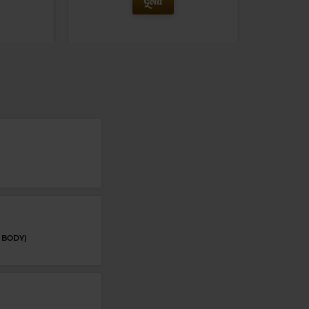
Magic Gold
RAY CHARLES
–
HIT THE ROAD JACK
 BODY)
HAT I WANT