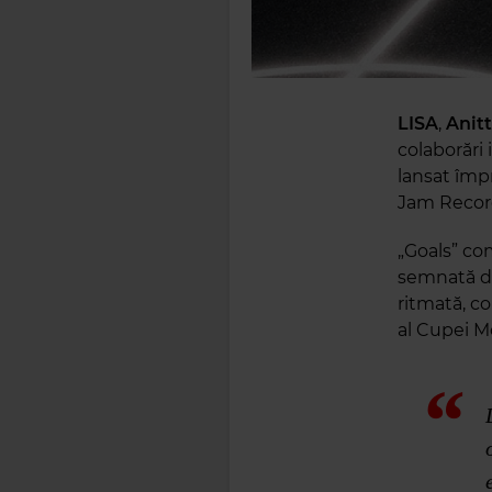
LISA
,
Anit
colaborări 
lansat împ
Jam Recor
„Goals” co
semnată de
ritmată, co
al Cupei M