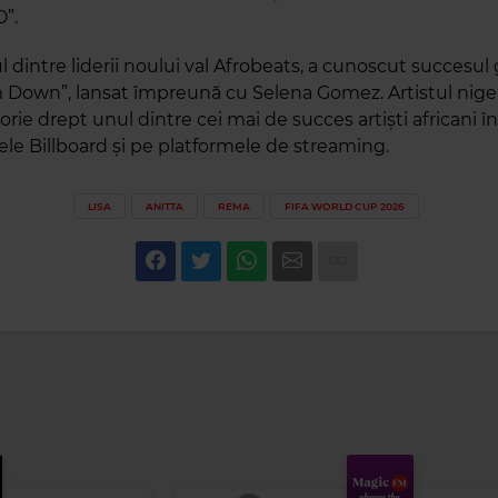
”.
ul dintre liderii noului val Afrobeats, a cunoscut succesul
m Down”, lansat împreună cu Selena Gomez. Artistul nige
storie drept unul dintre cei mai de succes artiști africani în
le Billboard și pe platformele de streaming.
LISA
ANITTA
REMA
FIFA WORLD CUP 2026