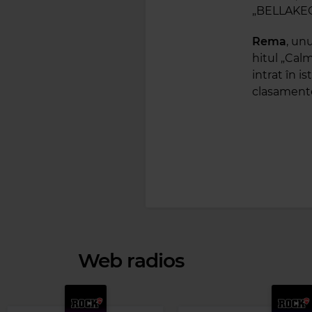
„BELLAKEO
Rema
, un
hitul „Cal
intrat în i
clasamente
Web radios