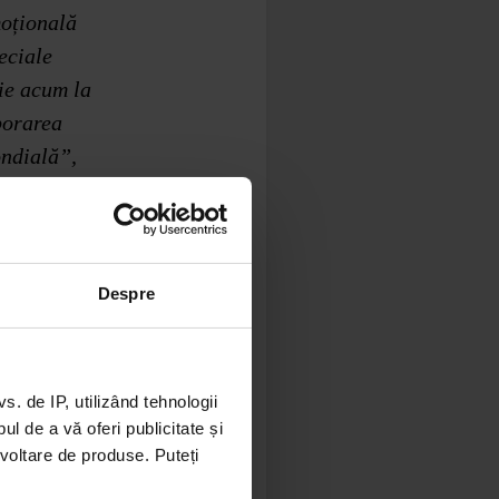
moțională
eciale
ie acum la
borarea
ndială”,
nte.
 Cup 2026™,
Despre
inda,
Reyez și
 de IP, utilizând tehnologii
 și să
l de a vă oferi publicitate și
alului din
ezvoltare de produse. Puteți