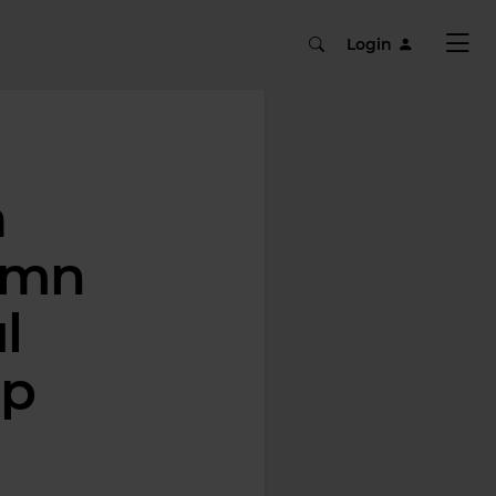
Login
a
 imn
l
up