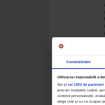
„Goals” co
Consimțământ
după piese
„Echo” de 
Elyanna.
Utilizarea responsabilă a da
Noi și
cei 1022 de parteneri 
Albumul își
precum modulele cookie, pentr
transforme 
conținut personalizate, evaluă
întreaga l
alege cine și cu ce scopuri po