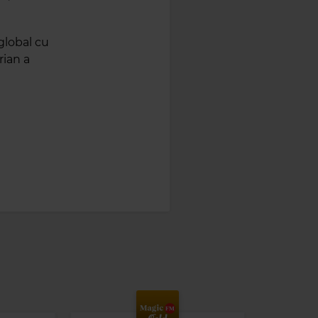
 global cu
rian a