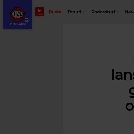
Bilete
Topuri
Podcasturi
New
LIVE
lan
o