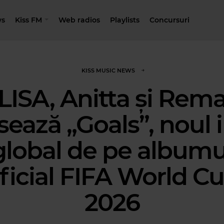
s
Kiss FM
Web radios
Playlists
Concursuri
KISS MUSIC NEWS
LISA, Anitta și Rem
sează „Goals”, noul
global de pe albumu
ficial FIFA World C
2026