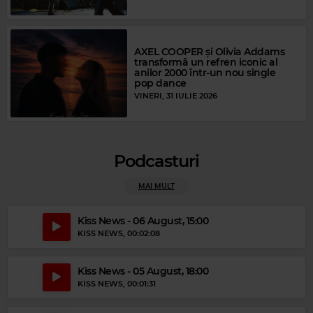
AXEL COOPER și Olivia Addams
transformă un refren iconic al
anilor 2000 într-un nou single
pop dance
VINERI, 31 IULIE 2026
Magic Relax
Podcasturi
NATTY BONG
–
BLUE JEANS
MAI MULT
Magic Party Mix
MAGIC PARTY MIX
–
MAGIC PARTY MIX
Kiss News - 06 August, 15:00
KISS NEWS
, 00:02:08
Kiss News - 05 August, 18:00
KISS NEWS
, 00:01:31