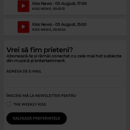
Kiss News - 05 August, 17:00
KISS NEWS
, 00:01:31
Kiss News - 05 August, 15:00
KISS NEWS
, 00:01:54
Vrei să fim prieteni?
Magic 80s Hits
Abonează-te și rămâi conectat cu cele mai hot subiecte
din muzică și entertainment.
QUEEN
–
ANOTHER ONE BITES THE DUST
ADRESA DE E-MAIL
ÎNSCRIE-MĂ LA NEWSLETTER PENTRU
THE WEEKLY KISS
SALVEAZĂ PREFERINȚELE