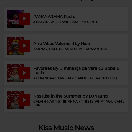
Rock 80s & 90s
PANANARAMA Radio
DEL
–
DEL
J BALVIN, WILLY WILLIAM
–
MI GENTE
Afro Vibes Volume II by Nico
YANNAY, CAFE DE ANATOLIA
–
ROMANTICA
Favorites By Dimineața de Vară cu Boba &
Lucia
ALEXANDRA STAN
–
MR. SAXOBEAT (RADIO EDIT)
Kiss Kiss in the Summer by DJ Yaang
CALVIN HARRIS, RIHANNA
–
THIS IS WHAT YOU CAME
FOR
Kiss Music News