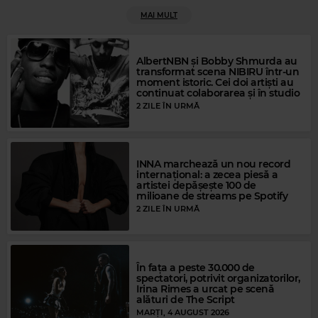
Rock Blues
MAI MULT
B B KING & ERIC CLAPTON
–
THREE O'CLOCK BLUES
AlbertNBN și Bobby Shmurda au
transformat scena NIBIRU într-un
moment istoric. Cei doi artiști au
continuat colaborarea și în studio
2 ZILE ÎN URMĂ
INNA marchează un nou record
internațional: a zecea piesă a
artistei depășește 100 de
Magic Gold
milioane de streams pe Spotify
2 ZILE ÎN URMĂ
PEGGY LEE
–
FEVER
Magic FM
În fața a peste 30.000 de
spectatori, potrivit organizatorilor,
MAGIC FM
–
ALWAYS THE BEST MUSIC
Irina Rimes a urcat pe scenă
alături de The Script
MARȚI, 4 AUGUST 2026