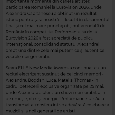
importante momente din cariera artistei:
participarea României la Eurovision 2026, unde
Alexandra Căpitănescu a obținut un rezultat
istoric pentru țara noastră — locul 3 în clasamentul
final și cel mai mare punctaj obținut vreodată de
România în competiție. Performanța sa de la
Eurovision 2026 a fost apreciată de publicul
internațional, consolidând statutul Alexandrei
drept una dintre cele mai puternice și autentice
voci ale noii generații.
Seara ELLE New Media Awards a continuat cu un
recital electrizant susținut de cei cinci membri -
Alexandra, Bogdan, Luca, Matei si Thomas - în
cadrul petrecerii exclusive organizate pe 25 mai,
unde Alexandra a oferit un show memorabil, plin
de emoție, ritm și energie. Performance-ul său a
transformat atmosfera într-o adevărată celebrare a
muzicii și a noii generații de artiști.