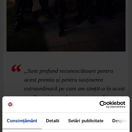
„Sunt profund recunoscătoare pentru
acest premiu și pentru susținerea
extraordinară pe care am simțit-o în acest
an. Eurovision a fost o experiență care
mi-a schimbat viața, iar această
recunoaștere din partea ELLE înseamnă
Consimțământ
Detalii
Setări publicitate
Despre
enorm pentru mine”, a declarat