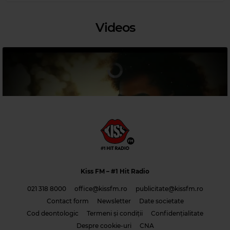
Videos
Magic 90s Hits
HOOTIE & THE BLOWFISH
–
ONLY WANNA BE WITH YOU
Kiss FM
– #1 Hit Radio
021 318 8000
office@kissfm.ro
publicitate@kissfm.ro
Contact form
Newsletter
Date societate
Cod deontologic
Termeni și condiții
Confidențialitate
Costi & Adrian Saguna & Benzol – Solo tu -1
Despre cookie-uri
CNA