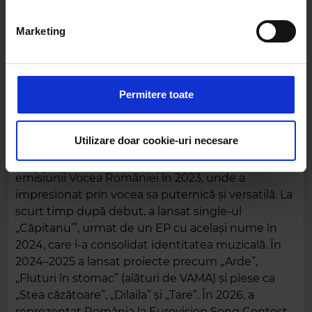
cu detalii
. Vă puteți modifica sau retrage oricând acordul
din Declarația despre modulele cookie.
Marketing
Folosim cookie-uri pentru a personaliza conținutul și
anunțurile, pentru a oferi funcții de rețele sociale și pentru
a analiza traficul. De asemenea, le oferim partenerilor de
Permitere toate
rețele sociale, de publicitate și de analize informații cu
privire la modul în care folosiți site-ul nostru. Aceștia le
pot combina cu alte informații oferite de dvs. sau culese
Utilizare doar cookie-uri necesare
Alexandra Căpitănescu
este o artistă română
în urma folosirii serviciilor lor.
cunoscută pentru câștigarea sezonului 11 al
emisiunii Vocea României în 2023, unde a
impresionat prin vocea sa puternică și versatilă. La
scurt timp după debut, a lansat single-ul
„Căpitanu’”, urmat de un EP cu același nume în
2024, care i-a consolidat identitatea muzicală. În
2024–2025 a lansat proiecte precum „Arde”,
„Fluturi în stomac” (alături de VAMA) și piese ca
„Stea căzătoare”, „Dilaila” și „Tare”. În 2026, a
reprezentat România la Eurovision Song Contest