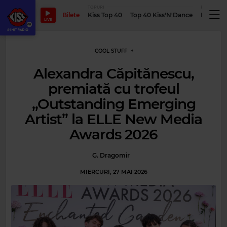
TOPURI
PODCASTUR
Bilete
Kiss Top 40
Top 40 Kiss'N'Dance
Podcastu
LIVE
COOL STUFF
Alexandra Căpitănescu,
premiată cu trofeul
„Outstanding Emerging
Artist” la ELLE New Media
Awards 2026
G. Dragomir
MIERCURI, 27 MAI 2026