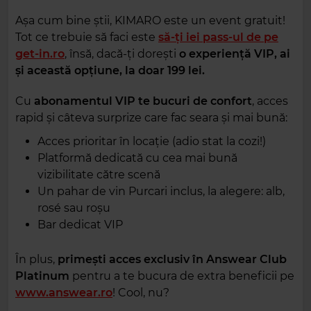
Așa cum bine știi, KIMARO este un event gratuit!
Tot ce trebuie să faci este
să-ți iei pass-ul de pe
get-in.ro
, însă, dacă-ți dorești
o experiență VIP, ai
și această opțiune, la doar 199 lei.
Cu
abonamentul VIP te bucuri de confort
, acces
rapid și câteva surprize care fac seara și mai bună:
Acces prioritar în locație (adio stat la cozi!)
Platformă dedicată cu cea mai bună
vizibilitate către scenă
Un pahar de vin Purcari inclus, la alegere: alb,
rosé sau roșu
Bar dedicat VIP
În plus,
primești acces exclusiv în Answear Club
Platinum
pentru a te bucura de extra beneficii pe
www.answear.ro
! Cool, nu?