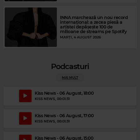
INNA marchează un nou record
internațional: a zecea piesă a
artistei depășește 100 de
milioane de streams pe Spotify
MARȚI, 4 AUGUST 2026
Magic Relax
WILBORN
–
HIDEAWAY
Podcasturi
Magic Party Mix
MAI MULT
MAGIC PARTY MIX
–
MAGIC PARTY MIX
Kiss News - 06 August, 18:00
KISS NEWS
, 00:01:31
Kiss News - 06 August, 17:00
KISS NEWS
, 00:01:31
Kiss News - 06 August, 15:00