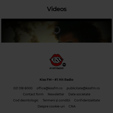
Videos
Magic 90s Hits
SIXPENCE NONE THE RICHER
–
DON'T DREAM IT'S OVER
Kiss FM
– #1 Hit Radio
021 318 8000
office@kissfm.ro
publicitate@kissfm.ro
Contact form
Newsletter
Date societate
Cod deontologic
Termeni și condiții
Confidențialitate
Costi & Adrian Saguna & Benzol – Solo tu -1
Despre cookie-uri
CNA