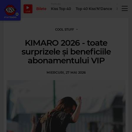
TOPURI
PODCASTUR
Bilete
Kiss Top 40
Top 40 Kiss'N'Dance
Podcastu
LIVE
COOL STUFF
KIMARO 2026 - toate
surprizele și beneficiile
abonamentului VIP
MIERCURI, 27 MAI 2026