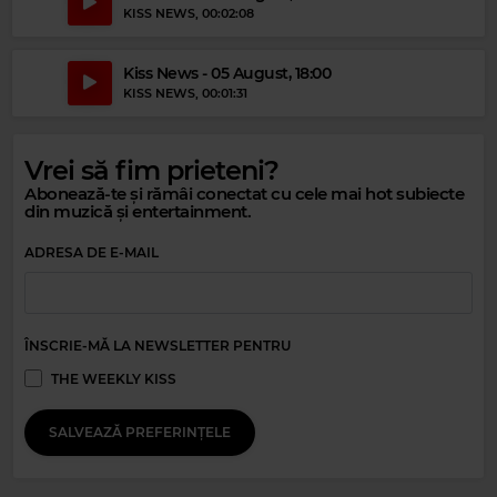
KISS NEWS
, 00:02:08
Kiss News - 05 August, 18:00
KISS NEWS
, 00:01:31
Vrei să fim prieteni?
Magic 80s Hits
Abonează-te și rămâi conectat cu cele mai hot subiecte
din muzică și entertainment.
MICHAEL JACKSON
–
MAN IN THE MIRROR
ADRESA DE E-MAIL
ÎNSCRIE-MĂ LA NEWSLETTER PENTRU
THE WEEKLY KISS
SALVEAZĂ PREFERINȚELE