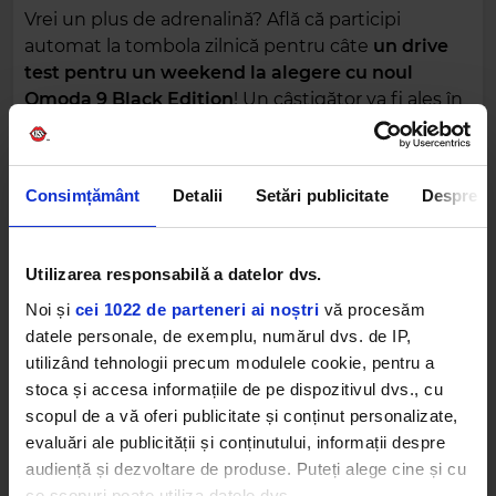
Vrei un plus de adrenalină? Află că participi
automat la tombola zilnică pentru câte
un drive
test pentru un weekend la alegere cu noul
Omoda 9 Black Edition
! Un câștigător va fi ales în
fiecare zi, așa că îți ținem pumnii!
Experiența completă începe din zona VIP, dar nu
Consimțământ
Detalii
Setări publicitate
Despre
uita că locurile sunt limitate!
Abia așteptăm să ne vedem la fața locului!
Utilizarea responsabilă a datelor dvs.
KIMARO 2026 este powered by Banca
Noi și
cei 1022 de parteneri ai noștri
vă procesăm
Transilvania.
datele personale, de exemplu, numărul dvs. de IP,
Partener de hidratare: Aqua Carpatica.
utilizând tehnologii precum modulele cookie, pentru a
Parteneri de mobilitate: OMODA & JAECOO.
stoca și accesa informațiile de pe dispozitivul dvs., cu
Efervescență oferită de Purcari.
scopul de a vă oferi publicitate și conținut personalizate,
Susținut de: Farmacia Ana Maria, Medicover,
evaluări ale publicității și conținutului, informații despre
Answear, M & M Dental, Iqos, Absolut, Havana
audiență și dezvoltare de produse. Puteți alege cine și cu
Club, Bumbu, Belaire, Jameson.
ce scopuri poate utiliza datele dvs.