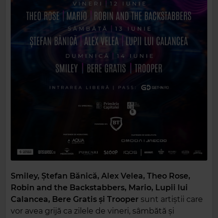
Smiley, Ștefan Bănică, Alex Velea, Theo Rose,
Robin and the Backstabbers, Mario, Lupii lui
Calancea, Bere Gratis și Trooper
sunt artiștii care
vor avea grijă ca zilele de vineri, sâmbătă și