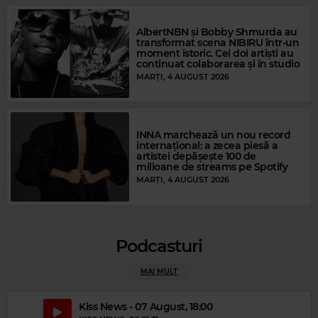
AlbertNBN și Bobby Shmurda au
transformat scena NIBIRU într-un
moment istoric. Cei doi artiști au
Magic Gold
continuat colaborarea și în studio
TRACY CHAPMAN
–
BABY CAN I HOLD YOU
MARȚI, 4 AUGUST 2026
INNA marchează un nou record
internațional: a zecea piesă a
artistei depășește 100 de
milioane de streams pe Spotify
MARȚI, 4 AUGUST 2026
Podcasturi
MAI MULT
Magic Party Mix
Kiss News - 07 August, 18:00