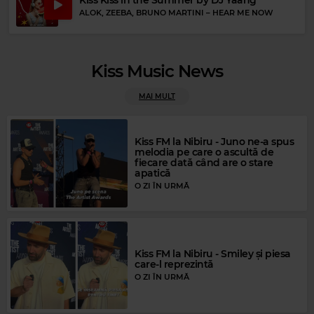
ALOK, ZEEBA, BRUNO MARTINI
–
HEAR ME NOW
Kiss Music News
MAI MULT
Magic FM
MAGIC FM
–
ALWAYS THE BEST MUSIC
Kiss FM la Nibiru - Juno ne-a spus
melodia pe care o ascultă de
fiecare dată când are o stare
apatică
O ZI ÎN URMĂ
Kiss FM la Nibiru - Smiley și piesa
care-l reprezintă
O ZI ÎN URMĂ