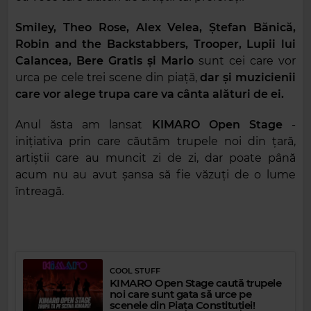
Smiley, Theo Rose, Alex Velea, Ștefan Bănică,
Robin and the Backstabbers, Trooper, Lupii lui
Calancea, Bere Gratis și Mario
sunt cei care vor
urca pe cele trei scene din piață,
dar și muzicienii
care vor alege trupa care va cânta alături de ei.
Anul ăsta am lansat
KIMARO Open Stage
-
inițiativa prin care căutăm trupele noi din țară,
artiștii care au muncit zi de zi, dar poate până
acum nu au avut șansa să fie văzuți de o lume
întreagă.
COOL STUFF
KIMARO Open Stage caută trupele
noi care sunt gata să urce pe
scenele din Piața Constituției!