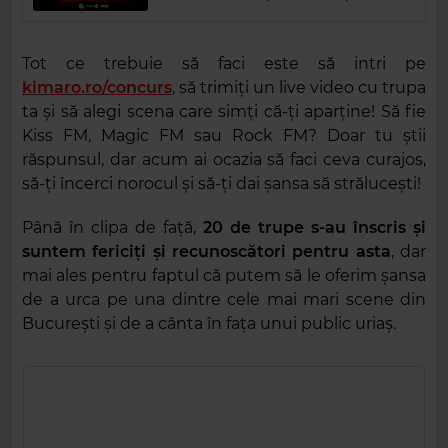
Tot ce trebuie să faci este să intri pe
kimaro.ro/concurs
, să trimiți un live video cu trupa
ta și să alegi scena care simți că-ți aparține! Să fie
Kiss FM, Magic FM sau Rock FM? Doar tu știi
răspunsul, dar acum ai ocazia să faci ceva curajos,
să-ți încerci norocul și să-ți dai șansa să strălucești!
Până în clipa de față,
20 de trupe s-au înscris și
suntem fericiți și recunoscători pentru asta
, dar
mai ales pentru faptul că putem să le oferim șansa
de a urca pe una dintre cele mai mari scene din
București și de a cânta în fața unui public uriaș.