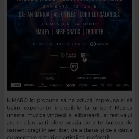
KIMARO își propune să ne aducă împreună și să
trăim experiențe incredibile la unison! Muzica
unește, muzica vindecă și eliberează, iar festivalul
are în plan să-ți ofere ocazia de a te bucura de
oameni dragi în aer liber, de a dansa și de a cânta
cu voce tare alături de artiștii tăi preferați!