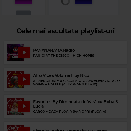
Cele mai ascultate playlist-uri
Rock 80s & 90s
PANANARAMA Radio
NIRVANA
–
RAPE ME
PANIC! AT THE DISCO
–
HIGH HOPES
Rock Blues
Afro Vibes Volume II by Nico
&FRIENDS, SAMUEL COSMIC, OLUWADAMVIC, ALEX
STEVIE RAY VAUGHAN
–
TEXAS FLOOD
WANN
–
HALELE (ALEX WANN REMIX)
Favorites By Dimineața de Vară cu Boba &
Lucia
CARGO
–
DACĂ PLOAIA S-AR OPRI (PLOAIA)
Kiss Kiss in the Summer by DJ Yaang