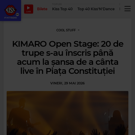
TOPURI
PODCASTUR
Bilete
Kiss Top 40
Top 40 Kiss'N'Dance
Podcastu
LIVE
COOL STUFF
KIMARO Open Stage: 20 de
trupe s-au înscris până
acum la șansa de a cânta
live în Piața Constituției
VINERI, 29 MAI 2026