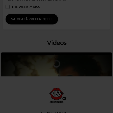
THE WEEKLY KISS
SALVEAZĂ PREFERINȚELE
Videos
Magic 80s Hits
GLENN MEDEIROS
–
NOTHING'S GONNA CHANGE MY LOVE FOR YOU