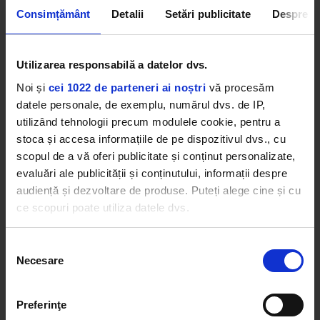
Consimțământ
Detalii
Setări publicitate
Despre
Utilizarea responsabilă a datelor dvs.
Noi și
cei 1022 de parteneri ai noștri
vă procesăm
datele personale, de exemplu, numărul dvs. de IP,
utilizând tehnologii precum modulele cookie, pentru a
stoca și accesa informațiile de pe dispozitivul dvs., cu
scopul de a vă oferi publicitate și conținut personalizate,
evaluări ale publicității și conținutului, informații despre
audiență și dezvoltare de produse. Puteți alege cine și cu
ce scopuri poate utiliza datele dvs.
Dacă ne permiteți, am dori, de asemenea:
Selecția
Necesare
Să colectăm informațiile cu privire la locația dvs.
consimțământului
KIMARO Open Stage nu este doar un concurs, ci o
geografică cu o exactitate de până la câțiva metri
oportunitate reală pentru artiștii aflați la început
Să vă identificăm dispozitivul scanândul-l în mod
Preferinţe
de drum de a fi ascultați, văzuți și descoperiți.
activ după caracteristici specifice (amprentare)