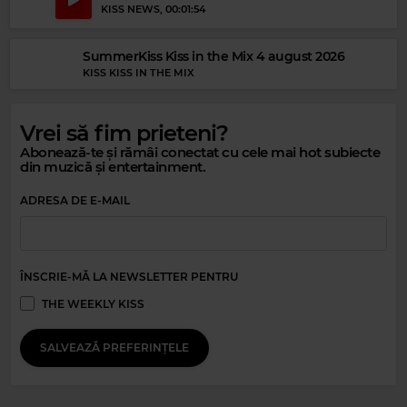
KISS NEWS
, 00:01:54
SummerKiss Kiss in the Mix 4 august 2026
KISS KISS IN THE MIX
Vrei să fim prieteni?
Abonează-te și rămâi conectat cu cele mai hot subiecte
din muzică și entertainment.
ADRESA DE E-MAIL
Magic Relax
CORY LUNA
–
SUN & RAIN
ÎNSCRIE-MĂ LA NEWSLETTER PENTRU
Magic 80s Hits
THE WEEKLY KISS
BON JOVI
–
YOU GIVE LOVE A BAD NAME
SALVEAZĂ PREFERINȚELE