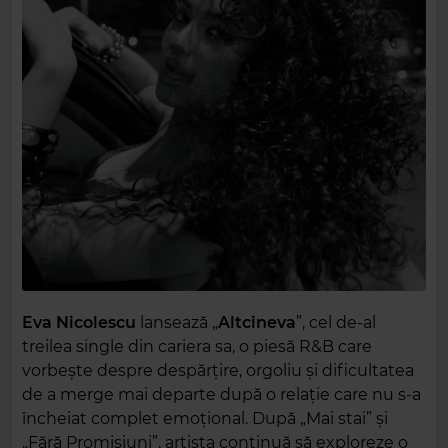
Eva Nicolescu
lansează „
Altcineva
”, cel de-al
treilea single din cariera sa, o piesă R&B care
vorbește despre despărțire, orgoliu și dificultatea
de a merge mai departe după o relație care nu s-a
încheiat complet emoțional. După „Mai stai” și
„Fără Promisiuni”, artista continuă să exploreze o