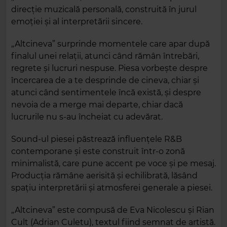
direcție muzicală personală, construită în jurul
emoției și al interpretării sincere.
„Altcineva” surprinde momentele care apar după
finalul unei relații, atunci când rămân întrebări,
regrete și lucruri nespuse. Piesa vorbește despre
încercarea de a te desprinde de cineva, chiar și
atunci când sentimentele încă există, și despre
nevoia de a merge mai departe, chiar dacă
lucrurile nu s-au încheiat cu adevărat.
Sound-ul piesei păstrează influențele R&B
contemporane și este construit într-o zonă
minimalistă, care pune accent pe voce și pe mesaj.
Producția rămâne aerisită și echilibrată, lăsând
spațiu interpretării și atmosferei generale a piesei.
„Altcineva” este compusă de Eva Nicolescu și Rian
Cult (Adrian Culetu), textul fiind semnat de artistă.