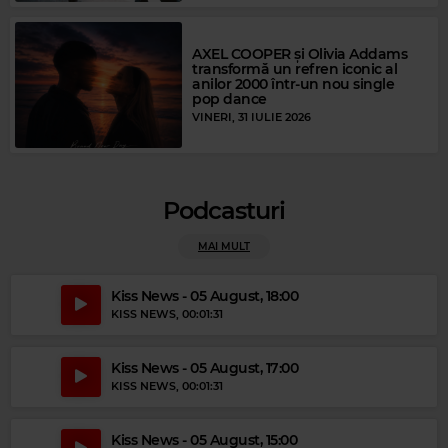
Magic Gold
AXEL COOPER și Olivia Addams
transformă un refren iconic al
ABBA
–
FERNANDO
Magic FM
anilor 2000 într-un nou single
pop dance
NATTY BONG
–
BLUE JEANS
VINERI, 31 IULIE 2026
Podcasturi
MAI MULT
Kiss News - 05 August, 18:00
KISS NEWS
, 00:01:31
Kiss News - 05 August, 17:00
KISS NEWS
, 00:01:31
Magic Party Mix
MAGIC PARTY MIX
–
MAGIC PARTY MIX
Kiss News - 05 August, 15:00