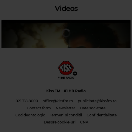
Videos
Magic 90s Hits
JANET JACKSON
–
WHOOPS NOW
Kiss FM
– #1 Hit Radio
021 318 8000
office@kissfm.ro
publicitate@kissfm.ro
Contact form
Newsletter
Date societate
Cod deontologic
Termeni și condiții
Confidențialitate
Costi & Adrian Saguna & Benzol – Solo tu -1
Despre cookie-uri
CNA