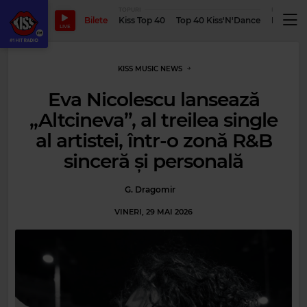
TOPURI
PODCASTUR
Bilete
Kiss Top 40
Top 40 Kiss'N'Dance
Podcastu
LIVE
KISS MUSIC NEWS
Eva Nicolescu lansează
„Altcineva”, al treilea single
al artistei, într-o zonă R&B
sinceră și personală
G. Dragomir
VINERI, 29 MAI 2026