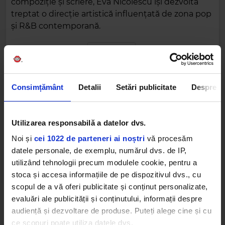
compoziție și scriere, Eva Nicolescu își dezvoltă
treptat o direcție artistică influențată de zona pop
și R&B contemporană.
EVA NICOLESCU
Consimțământ
Detalii
Setări publicitate
Despre
Web radios
Utilizarea responsabilă a datelor dvs.
Noi și
cei 1022 de parteneri ai noștri
vă procesăm
datele personale, de exemplu, numărul dvs. de IP,
utilizând tehnologii precum modulele cookie, pentru a
stoca și accesa informațiile de pe dispozitivul dvs., cu
scopul de a vă oferi publicitate și conținut personalizate,
evaluări ale publicității și conținutului, informații despre
Cele mai ascultate playlist-uri
audiență și dezvoltare de produse. Puteți alege cine și cu
ce scopuri poate utiliza datele dvs.