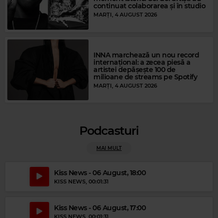
continuat colaborarea și în studio
MARȚI, 4 AUGUST 2026
INNA marchează un nou record
internațional: a zecea piesă a
artistei depășește 100 de
milioane de streams pe Spotify
MARȚI, 4 AUGUST 2026
Podcasturi
MAI MULT
Magic Gold
GEORGE MICHAEL
–
DIFERRENT CORNER
Kiss News - 06 August, 18:00
KISS NEWS
, 00:01:31
Kiss News - 06 August, 17:00
KISS NEWS
, 00:01:31