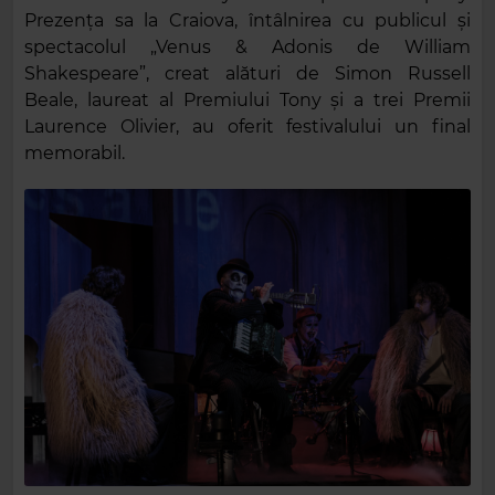
Prezența sa la Craiova, întâlnirea cu publicul și
spectacolul „Venus & Adonis de William
Shakespeare”, creat alături de Simon Russell
Beale, laureat al Premiului Tony și a trei Premii
Laurence Olivier, au oferit festivalului un final
memorabil.