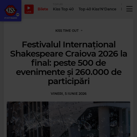
TOPURI
PODCASTUR
Bilete
Kiss Top 40
Top 40 Kiss'N'Dance
Podcastu
LIVE
KISS TIME OUT
Festivalul Internațional
Shakespeare Craiova 2026 la
final: peste 500 de
evenimente și 260.000 de
participări
VINERI, 5 IUNIE 2026