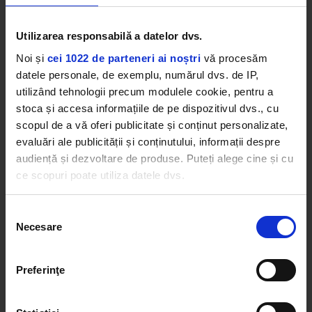
ateliere, artizani și activități pentru copii - și
energia serilor de concert. Village-ul a funcționat
ca una dintre principalele porți de intrare în
Utilizarea responsabilă a datelor dvs.
festival pentru un public divers, mai ales pentru
Noi și
cei 1022 de parteneri ai noștri
vă procesăm
cei care l-au descoperit pe Shakespeare pentru
datele personale, de exemplu, numărul dvs. de IP,
prima dată, într-un format mai relaxat și mai
utilizând tehnologii precum modulele cookie, pentru a
accesibil.
O miză importantă a ediției a fost
stoca și accesa informațiile de pe dispozitivul dvs., cu
atragerea tinerilor și construirea unei relații firești
scopul de a vă oferi publicitate și conținut personalizate,
cu teatrul încă din primii ani.
evaluări ale publicității și conținutului, informații despre
audiență și dezvoltare de produse. Puteți alege cine și cu
ce scopuri poate utiliza datele dvs.
Dacă ne permiteți, am dori, de asemenea:
Selecția
Necesare
Să colectăm informațiile cu privire la locația dvs.
consimțământului
geografică cu o exactitate de până la câțiva metri
Să vă identificăm dispozitivul scanândul-l în mod
Preferinţe
activ după caracteristici specifice (amprentare)
Găsiți mai multe informații despre procesarea datelor