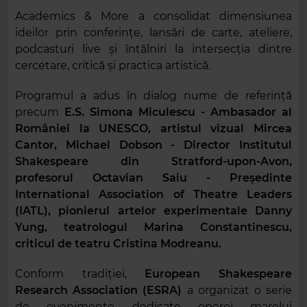
Academics & More a consolidat dimensiunea
ideilor prin conferințe, lansări de carte, ateliere,
podcasturi live și întâlniri la intersecția dintre
cercetare, critică și practica artistică.
Programul a adus în dialog nume de referință
precum
E.S. Simona Miculescu - Ambasador al
României la UNESCO, artistul vizual Mircea
Cantor, Michael Dobson - Director Institutul
Shakespeare din Stratford-upon-Avon,
profesorul Octavian Saiu - Președinte
International Association of Theatre Leaders
(IATL), pionierul artelor experimentale Danny
Yung, teatrologul Marina Constantinescu,
criticul de teatru Cristina Modreanu.
Conform tradiției,
European Shakespeare
Research Association (ESRA)
a organizat o serie
de evenimente dedicate operei marelui