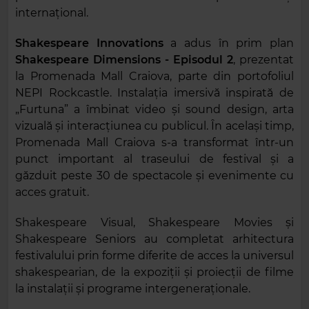
internațional.
Shakespeare Innovations
a adus în prim plan
Shakespeare Dimensions - Episodul 2
, prezentat
la Promenada Mall Craiova, parte din portofoliul
NEPI Rockcastle. Instalația imersivă inspirată de
„Furtuna” a îmbinat video și sound design, arta
vizuală și interacțiunea cu publicul. În același timp,
Promenada Mall Craiova s-a transformat într-un
punct important al traseului de festival și a
găzduit peste 30 de spectacole și evenimente
cu
acces gratuit.
Shakespeare Visual, Shakespeare Movies și
Shakespeare Seniors au completat arhitectura
festivalului prin forme diferite de acces la universul
shakespearian, de la expoziții și proiecții de filme
la instalații și programe intergeneraționale.