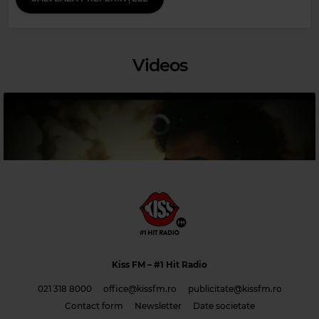
Videos
Magic 80s Hits
RICHARD MARX
–
RIGHT HERE WAITING
Kiss FM
– #1 Hit Radio
021 318 8000
office@kissfm.ro
publicitate@kissfm.ro
Contact form
Newsletter
Date societate