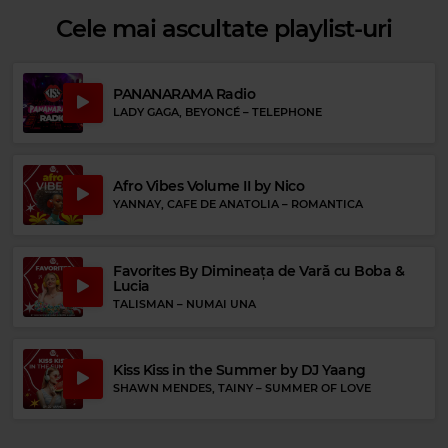
Cele mai ascultate playlist-uri
PANANARAMA Radio
LADY GAGA, BEYONCÉ
–
TELEPHONE
Afro Vibes Volume II by Nico
Rock 80s & 90s
YANNAY, CAFE DE ANATOLIA
–
ROMANTICA
JUDAS PRIEST
–
LIVING AFTER MIDNIGHT
Favorites By Dimineața de Vară cu Boba &
Lucia
TALISMAN
–
NUMAI UNA
Kiss Kiss in the Summer by DJ Yaang
SHAWN MENDES, TAINY
–
SUMMER OF LOVE