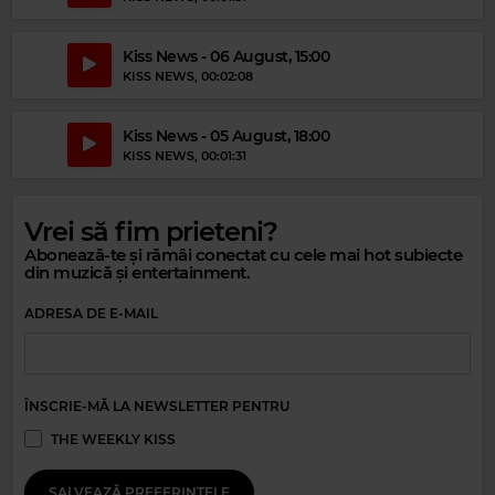
Kiss News - 06 August, 15:00
KISS NEWS
, 00:02:08
Kiss News - 05 August, 18:00
KISS NEWS
, 00:01:31
Magic Relax
CUPIDO
–
SWEET DREAMS
Vrei să fim prieteni?
Magic Party Mix
Abonează-te și rămâi conectat cu cele mai hot subiecte
din muzică și entertainment.
MAGIC PARTY MIX
–
MAGIC PARTY MIX
ADRESA DE E-MAIL
ÎNSCRIE-MĂ LA NEWSLETTER PENTRU
THE WEEKLY KISS
SALVEAZĂ PREFERINȚELE