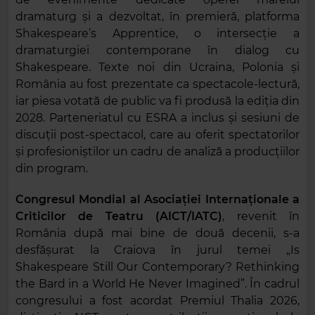
dramaturg și a dezvoltat, în premieră, platforma
Shakespeare’s Apprentice, o intersecție a
dramaturgiei contemporane în dialog cu
Shakespeare. Texte noi din Ucraina, Polonia și
România au fost prezentate ca spectacole-lectură,
iar piesa votată de public va fi produsă la ediția din
2028. Parteneriatul cu ESRA a inclus și sesiuni de
discuții post-spectacol, care au oferit spectatorilor
și profesioniștilor un cadru de analiză a producțiilor
din program.
Congresul Mondial al Asociației Internaționale a
Criticilor de Teatru (AICT/IATC)
, revenit în
România după mai bine de două decenii, s-a
desfășurat la Craiova în jurul temei „Is
Shakespeare Still Our Contemporary? Rethinking
the Bard in a World He Never Imagined”. În cadrul
congresului a fost acordat Premiul Thalia 2026,