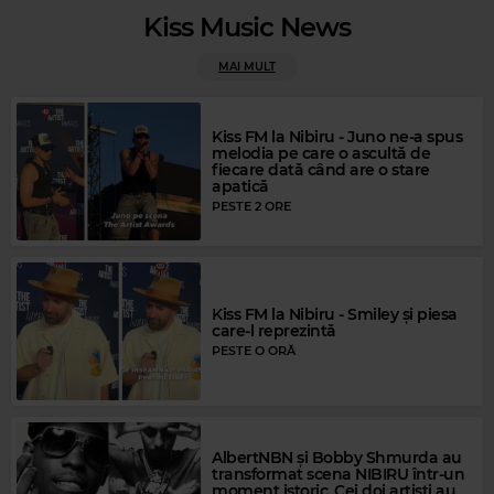
Kiss Music News
Rock Blues
MAI MULT
BETH HART
–
DAMN YOUR EYES
Kiss FM la Nibiru - Juno ne-a spus
melodia pe care o ascultă de
fiecare dată când are o stare
apatică
PESTE 2 ORE
Kiss FM la Nibiru - Smiley și piesa
care-l reprezintă
PESTE O ORĂ
AlbertNBN și Bobby Shmurda au
Magic FM
transformat scena NIBIRU într-un
JASON DONOVAN
–
SEALED WITH A KISS
moment istoric. Cei doi artiști au