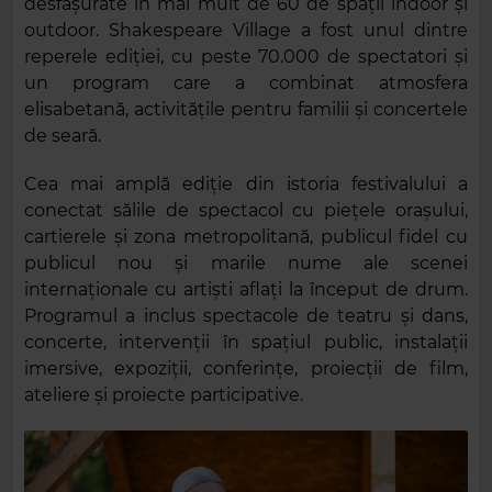
desfășurate în mai mult de 60 de spații indoor și
outdoor. Shakespeare Village a fost unul dintre
reperele ediției, cu peste 70.000 de spectatori și
un program care a combinat atmosfera
elisabetană, activitățile pentru familii și concertele
de seară.
Cea mai amplă ediție din istoria festivalului a
conectat sălile de spectacol cu piețele orașului,
cartierele și zona metropolitană, publicul fidel cu
publicul nou și marile nume ale scenei
internaționale cu artiști aflați la început de drum.
Programul a inclus spectacole de teatru și dans,
concerte, intervenții în spațiul public, instalații
imersive, expoziții, conferințe, proiecții de film,
ateliere și proiecte participative.