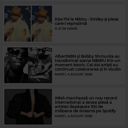
Kiss FM la Nibiru - Smiley și piesa
care-l reprezintă
O ZI ÎN URMĂ
Magic Gold
Magic FM
AlbertNBN și Bobby Shmurda au
FLEETWOOD MAC
–
GYPSY
INDILA
–
DERNIERE DANSE
transformat scena NIBIRU într-un
moment istoric. Cei doi artiști au
continuat colaborarea și în studio
MARȚI, 4 AUGUST 2026
INNA marchează un nou record
internațional: a zecea piesă a
artistei depășește 100 de
milioane de streams pe Spotify
MARȚI, 4 AUGUST 2026