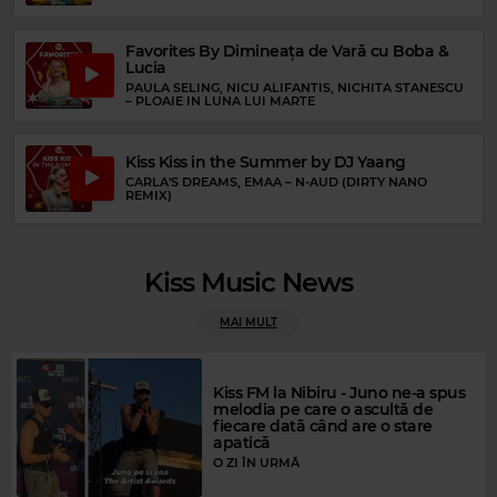
Favorites By Dimineața de Vară cu Boba &
Lucia
PAULA SELING, NICU ALIFANTIS, NICHITA STANESCU
–
PLOAIE IN LUNA LUI MARTE
Kiss Kiss in the Summer by DJ Yaang
CARLA'S DREAMS, EMAA
–
N-AUD (DIRTY NANO
REMIX)
Kiss Music News
MAI MULT
Rock Blues
Kiss FM la Nibiru - Juno ne-a spus
LAFAYETTE LEAKE
–
SHORT DRESSED WOMAN
melodia pe care o ascultă de
fiecare dată când are o stare
apatică
O ZI ÎN URMĂ