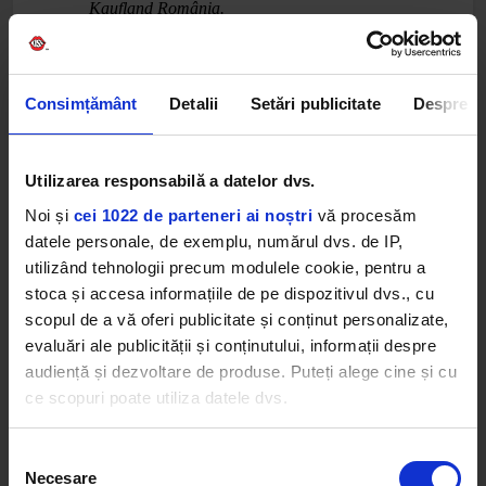
Kaufland România.
Calendarul caravanelor mobile BLOOD
Consimțământ
Detalii
Setări publicitate
Despre
NETWORK 2026:
6-7 iunie - Ploiești Vest, Șos. Vestului nr. 9,
județul Prahova
Utilizarea responsabilă a datelor dvs.
6-7 iunie - Craiova, Str. Dr. Nicolae Ionescu
Noi și
cei 1022 de parteneri ai noștri
vă procesăm
Sisești nr. 23, județul Dolj
datele personale, de exemplu, numărul dvs. de IP,
13-14 iunie -Târgu Mureș- Orașul de Jos, Strada
utilizând tehnologii precum modulele cookie, pentru a
Gh. Doja nr. 66, județul Mureș
stoca și accesa informațiile de pe dispozitivul dvs., cu
13-14 iunie - Timișoara- Elisabetin, Str.
scopul de a vă oferi publicitate și conținut personalizate,
Damaschin Bojinca nr. 4, județ Timiș
evaluări ale publicității și conținutului, informații despre
20-21 iunie - Oradea Iosia, Str. Ștefan Octavian
audiență și dezvoltare de produse. Puteți alege cine și cu
Iosif nr. 3A, județul Bihor
ce scopuri poate utiliza datele dvs.
20-21 iunie - Alexandria, Str. București nr. 168,
județul Teleorman
Dacă ne permiteți, am dori, de asemenea:
Selecția
27-28 iunie - Zalău, Str. Mihai Viteazu nr. 49,
Necesare
Să colectăm informațiile cu privire la locația dvs.
consimțământului