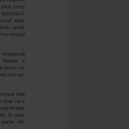
zilnic timp
estivaluri,
ectul este
ie, retail,
orma timpul
ge împreună
 Please! a
l printr-un
res într-un
ormare mai
ă doar ca o
iunea începe
or, în care
 parte din