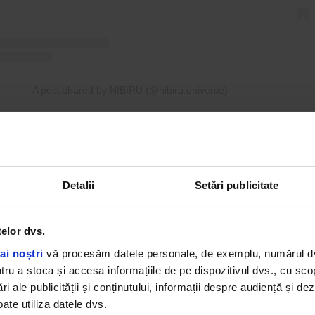
A post shared by NIBIRU (@nibiru.universe)
each, Please! a adus peste 15.000 de turiști străini,
al al turiștilor străini înregistrați oficial în județ a fos
intre cele mai clare dovezi că experiențele au devenit 
Detalii
Setări publicitate
entru turismul de pe litoralul românesc.
iul arată că, în turismul actual, oamenii nu mai a
telor dvs.
 Ei aleg concerte, festivaluri, comunități, experiențe și 
ai noștri
vă procesăm datele personale, de exemplu, numărul dvs.
tori. Pentru un număr tot mai mare de vizitatori, val
u a stoca și accesa informațiile de pe dispozitivul dvs., cu scopu
 este dată de ceea ce pot trăi acolo, nu doar de proximit
ri ale publicității și conținutului, informații despre audiență și d
ărul de zile petrecute la mare.
ate utiliza datele dvs.