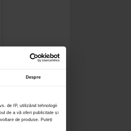
 în timp ce
t de 56.044.
un motor de
Despre
leg doar o
motive reale
 de IP, utilizând tehnologii
oarea unei
l de a vă oferi publicitate și
atea plajei
ezvoltare de produse. Puteți