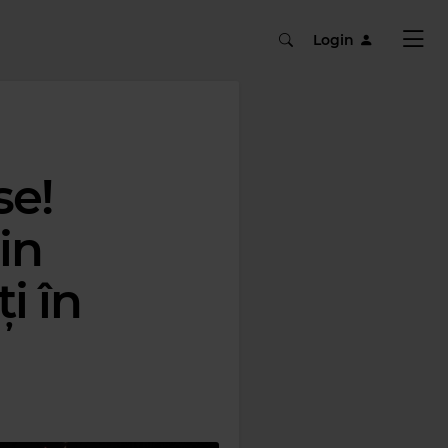
Login
se!
in
ți în