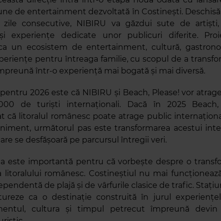
une de entertainment dezvoltată în Costinești. Deschisă 
ile consecutive, NIBIRU va găzdui sute de artiști, f
și experiențe dedicate unor publicuri diferite. Proi
ca un ecosistem de entertainment, cultură, gastronom
xperiențe pentru întreaga familie, cu scopul de a transf
mpreună într-o experiență mai bogată și mai diversă.
pentru 2026 este că NIBIRU și Beach, Please! vor atra
000 de turiști internaționali. Dacă în 2025 Beach,
 că litoralul românesc poate atrage public internaționa
niment, următorul pas este transformarea acestui inte
re se desfășoară pe parcursul întregii veri.
a este importantă pentru că vorbește despre o transf
 litoralului românesc. Costineștiul nu mai funcționeaz
pendentă de plajă și de vârfurile clasice de trafic. Staț
ureze ca o destinație construită în jurul experiențel
mentul, cultura și timpul petrecut împreună devin
ristic.