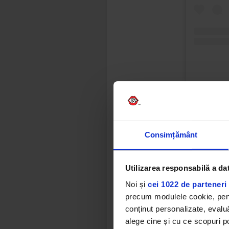
În 2025, B
numărul tot
Este una d
Consimțământ
creștere p
Costineșt
Utilizarea responsabilă a da
destinație.
Noi și
cei 1022 de parteneri 
de a călă
precum modulele cookie, pentr
destinații
conținut personalizate, evaluă
sau de num
alege cine și cu ce scopuri po