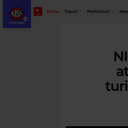
Bilete
Topuri
Podcasturi
New
LIVE
NI
a
turi