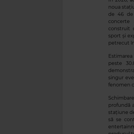
noua stați
de 46 de z
concerte 
construit 
sport și e
petrecut î
Estimarea 
peste 30.
demonstrat
singur eve
fenomen ca
Schimbare
profundă a
stațiune de
să se cont
entertain
produsul tu