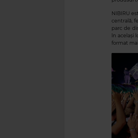
NIBIRU est
centrală, f
parc de dis
în același 
format mai 