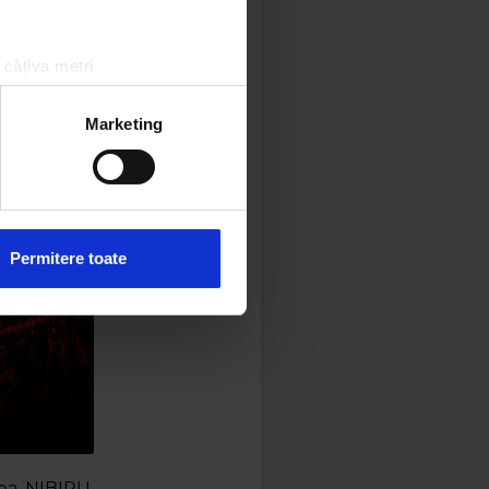
 câțiva metri
amprentare)
țele la
secțiunea cu detalii
.
Marketing
 sociale și pentru a analiza
rmații cu privire la modul în
n urma folosirii serviciilor
Permitere toate
rea NIBIRU,