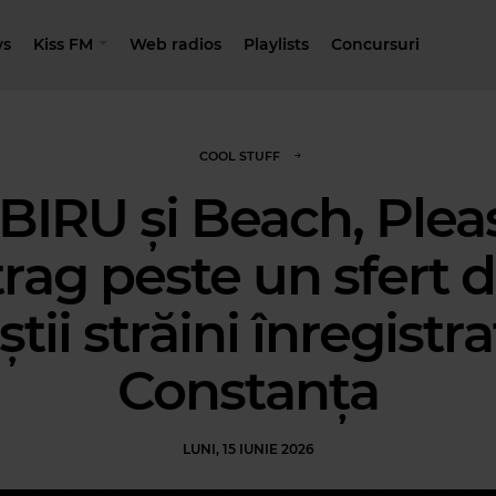
s
Kiss FM
Web radios
Playlists
Concursuri
COOL STUFF
BIRU și Beach, Plea
trag peste un sfert d
știi străini înregistra
Constanța
LUNI, 15 IUNIE 2026