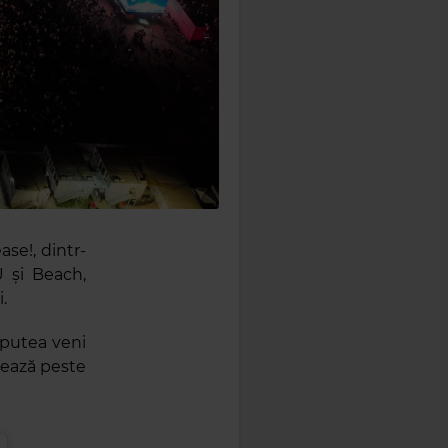
ase!, dintr-
U și Beach,
.
r putea veni
rează peste