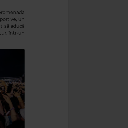
o promenadă
sportive, un
dit să aducă
tur, într-un