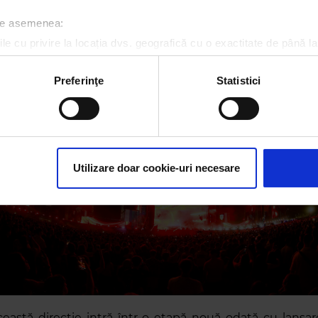
 de asemenea:
le cu privire la locația dvs. geografică cu o exactitate de până la
ozitivul scanândul-l în mod activ după caracteristici specifice (
espre procesarea datelor dvs. personale și configurați-vă preferin
Preferinţe
Statistici
ge oricând acordul din Declarația despre modulele cookie.
rsonaliza conținutul și anunțurile, pentru a oferi funcții de rețele
im partenerilor de rețele sociale, de publicitate și de analize info
ceștia le pot combina cu alte informații oferite de dvs. sau culese î
Utilizare doar cookie-uri necesare
ceastă direcție intră într-o etapă nouă odată cu lansa