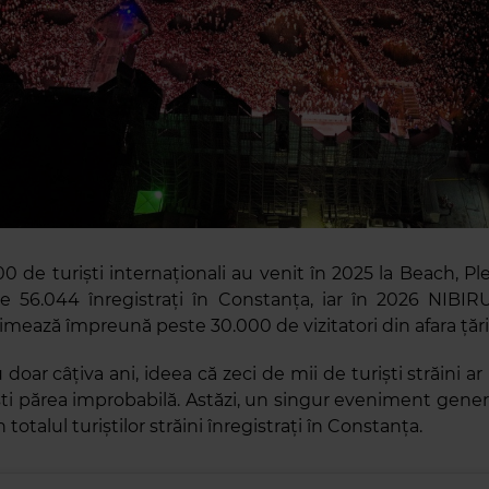
0 de turiști internaționali au venit în 2025 la Beach, Ple
e 56.044 înregistrați în Constanța, iar în 2026 NIBIR
imează împreună peste 30.000 de vizitatori din afara țării
doar câțiva ani, ideea că zeci de mii de turiști străini a
ști părea improbabilă. Astăzi, un singur eveniment gene
n totalul turiștilor străini înregistrați în Constanța.