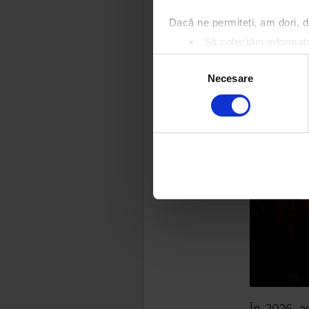
Dacă ne permiteți, am dori,
Să colectăm informații
Să vă identificăm disp
Selecția
Găsiți mai multe informații d
Necesare
consimțământului
Vă puteți modifica sau retra
Folosim cookie-uri pentru a pe
traficul. De asemenea, le ofer
care folosiți site-ul nostru. A
lor.
În 2026, a