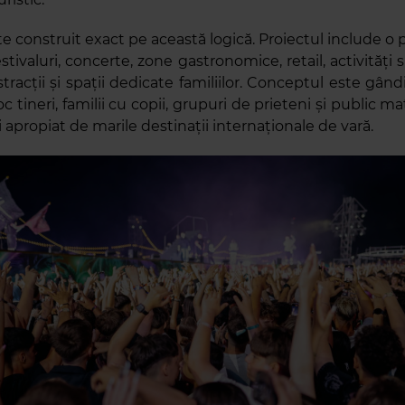
e construit exact pe această logică. Proiectul include 
estivaluri, concerte, zone gastronomice, retail, activități 
tracții și spații dedicate familiilor. Conceptul este gân
loc tineri, familii cu copii, grupuri de prieteni și public ma
apropiat de marile destinații internaționale de vară.